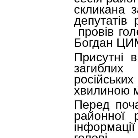
скликана з
депутатів 
провів гол
Богдан Ц
Присутні 
загиблих
російсь
хвилиною 
Перед поча
районної
інформац
голов