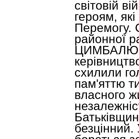
світовій ві
героям, як
Перемогу. 
районної р
ЦИМБАЛЮК 
керівництво
схилили го
пам'яттю ти
власного ж
незалежніс
Батьківщини
безцінний.