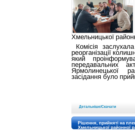
Хмельницької район
Комісія заслухала 
реорганізації колиш
який проінформу
передавальних ак
Ярмолинецької р
засідання було прий
Детальніше/Скачати
Рішення, прийняті на плен
Хмельницької районної ра