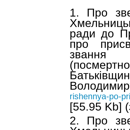
1. Про зв
Хмельни
ради до П
про присв
звання 
(посмертно
Батьків
Володими
rishennya-po-p
[55.95 Kb] 
2. Про зв