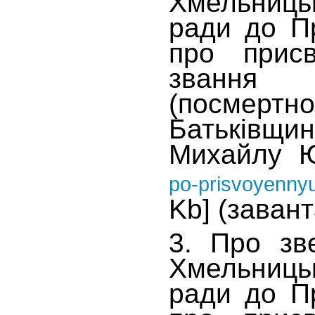
Хмельни
ради до П
про присв
звання 
(посмертно
Батькі
Михайлу Ю
po-prisvoyennyu
Kb] (заван
3. Про зв
Хмельни
ради до П