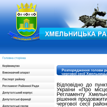
Головна сторінка
Керівництво
Розпорядження голови р
Виконавчий апарат
чергової сесії Хмельниць
районної ради
Паспорт району
Відповідно до пунк
Регламент Районної Ради
України «Про місц
Депутатський корпус
Регламенту Хмельн
рішення продовжити
Депутатські фракції
чергової сесії райо
Депутатські групи