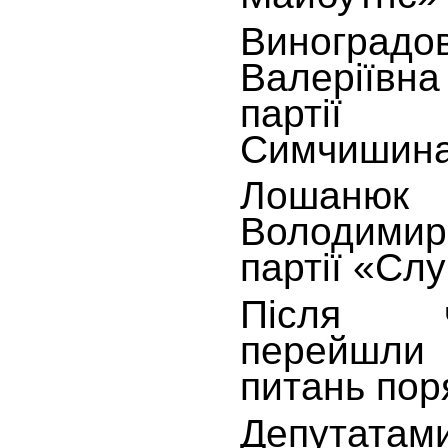
Виногр
Валеріївн
парті
Симчишин
Лоша
Володимирі
партії «Сл
Після ч
перейшл
питань пор
Депутатам