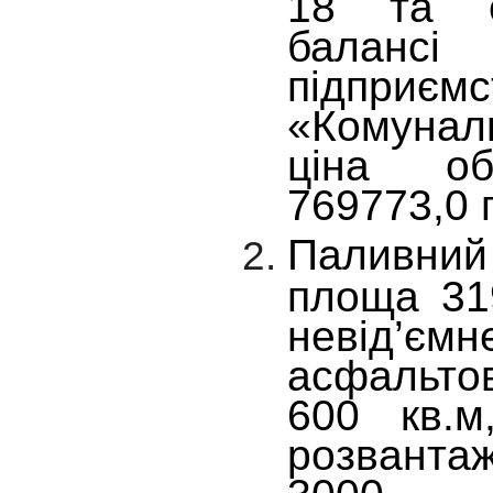
18 та о
балансі
підприємс
«Комунал
ціна об
769773,0 
Паливний
площа 31
невід’єм
асфальто
600 кв.м
розвант