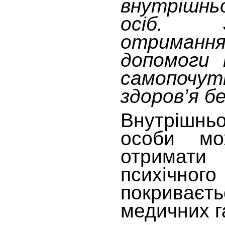
внутрішн
осіб. З
отримання
допомоги 
самопочут
здоров’я б
Внутріш
особи мо
отримати
психічног
покриває
медичних г