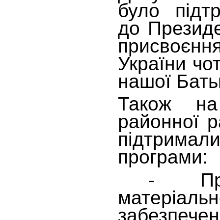
було підт
до Презид
присвоєн
України чо
нашої Бать
Також на
районної р
підтримал
програми:
- Прогр
матеріальн
забезпеч