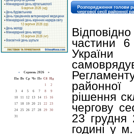
Розпорядження голови ра
чергової сесії районної р
Відповід
частини 6
України
самовряду
Регламен
«
Серпень 2026 »
Пн
Вт
Ср
Чт
Пт
Сб
Нд
районної
1
2
3
4
5
6
7
8
9
рішення ск
10
11
12
13
14
15
16
чергову се
17
18
19
20
21
22
23
24
25
26
27
28
29
30
23 грудня 
31
годині у м