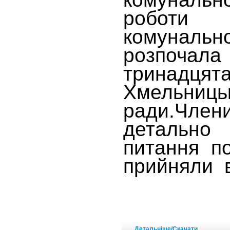
роботи
комунал
розпоча
тринад
Хмельни
ради.Члени
детальн
питання п
прийняли в
Детальніше/Скачати