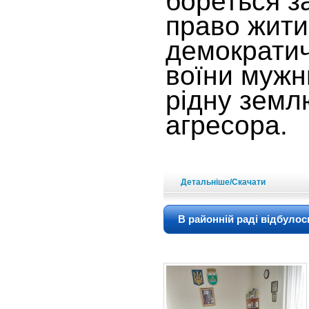
бореться з
право жити 
демократичн
воїни муж
рідну землю
агресора.
Детальніше/Скачати
В районній раді відбулось