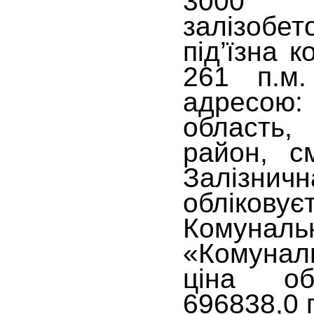
3000 к
залізобе
під’їзна 
261 п.м.
адресою
область
район, см
Залізни
облікову
Комуналь
«Комунал
ціна об
696838,0 