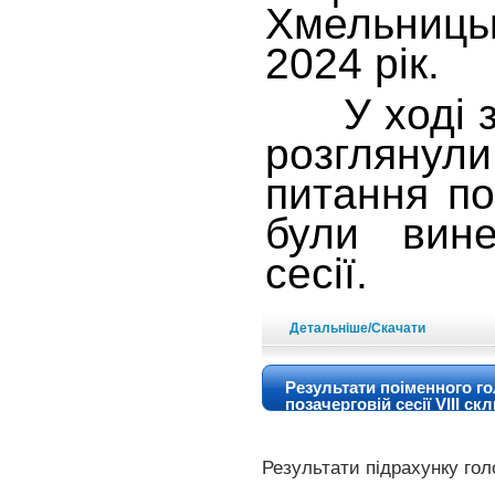
Хмельниц
2024 рік.
У ході за
розглянули
питання по
були вине
сесії.
Детальніше/Скачати
Результати поіменного го
позачерговій сесії VIIІ ск
Результати підрахунку гол