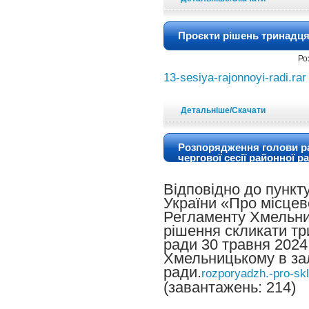
Проєкти рішень тринадцят
Ро
13-sesiya-rajonnoyi-radi.rar
Детальніше/Скачати
Розпорядження голови ра
чергової сесії районної р
Відповідно до пункту
України «Про місцев
Регламенту Хмельни
рішення скликати тр
ради 30 травня 2024 
Хмельницькому в зал
ради.
rozporyadzh.-pro-skl
(завантажень: 214)