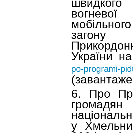
швидког
вогнево
мобільног
загону
Прикорд
України на
po-programi-pid
(завантаже
6. Про Пр
громадя
націонал
у Хмельни