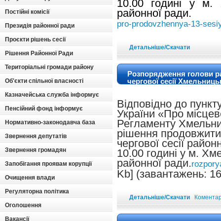
10.00 годині у м.
районної ради.
Постійні комісії
pro-prodovzhennya-13-sesiy
Президія районної ради
Проєкти рішень сесії
Детальніше/Скачати
Рішення Районної Ради
Територіальні громади району
Розпорядження голови р
чергової сесії Хмельниць
Об'єкти спільної власності
Казначейська служба інформує
Відповідно до пункту
Пенсійний фонд інформує
України «Про місцев
Регламенту Хмельни
Нормативно-законодавча база
рішення продовжити
Звернення депутатів
чергової сесії район
Звернення громадян
10.00 годині у м. Хм
районної ради.
rozpory
Запобігання проявам корупції
Kb] (завантажень: 16
Очищення влади
Регуляторна політика
Детальніше/Скачати
Коментарі
Оголошення
Вакансії