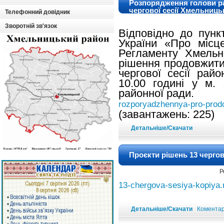
Розпорядження голови р
чергової сесії Хмельниць
Телефонний довідник
Зворотній зв'язок
Відповідно до пунк
України «Про місц
Регламенту Хмельн
рішення продовжити
чергової сесії рай
10.00 годині у м.
районної ради.
rozporyadzhennya-pro-prod
(завантажень: 225)
Детальніше/Скачати
Проєкти рішень 13 чергов
Р
13-chergova-sesiya-kopiya.
Детальніше/Скачати
Коментарі