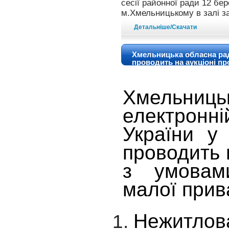
сесії районної ради 12 бер
м.Хмельницькому в залі за
Детальніше/Скачати
Хмельницька обласна рада
проводить на аукціоні пр
Хмельниць
електронні
України у
проводить 
з умовами
малої прива
Нежитлова