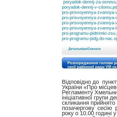
poryadok-dennij-za-osnovu
poryadok-dennij-v-cilomu.pd
pro-prisvoyennya-zvannya-v
pro-prisvoyennya-zvannya-
pro-prisvoyennya-zvannya-
pro-prisvoyennya-zvannya-l
pro-programu-pidtrimki-zsu.
pro-programu-pidg.do-nac.sp
Детальніше/Скачати
Розпорядження голови ра
сесії районної ради VIII 
Відповідно до пункт
України «Про місцев
Регламенту Хмельни
ініціативної групи д
скликання прийнято
позачергову сесію 
року о 10.00 годині 