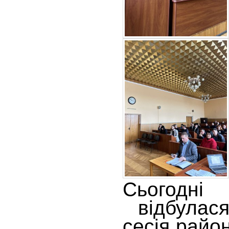
Сьогод
відбулася
сесія райо