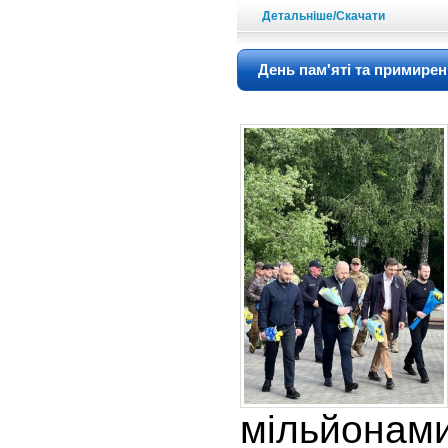
Детальніше/Скачати
День пам'яті та примире
мільйонами