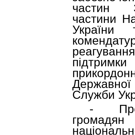
частин З
частини На
України 
коменда
реагува
підтримк
прикорд
Державно
Служби Укр
- Прогр
громадя
національ