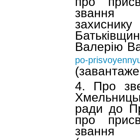
про присв
звання 
захис
Батькі
Валерію В
po-prisvoyennyu
(завантаже
4. Про зв
Хмельни
ради до П
про присв
звання 