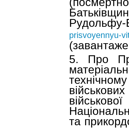
(посмертно
Батьків
Рудольфу
prisvoyennyu-vi
(завантаже
5. Про Пр
матеріальн
технічно
військов
військ
Національн
та прикорд