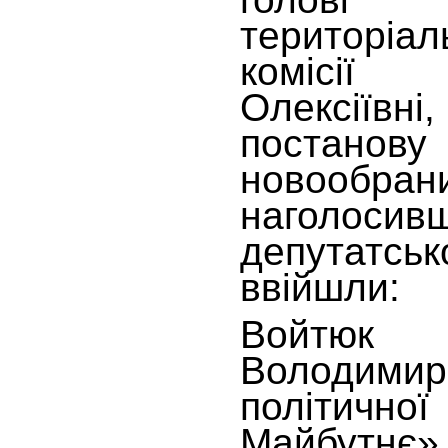
територі
комісії Б
Олексіївн
постанову
новообра
наголосив
депутат
ввійшли:
Войтю
Володи
політич
Майбутнє»