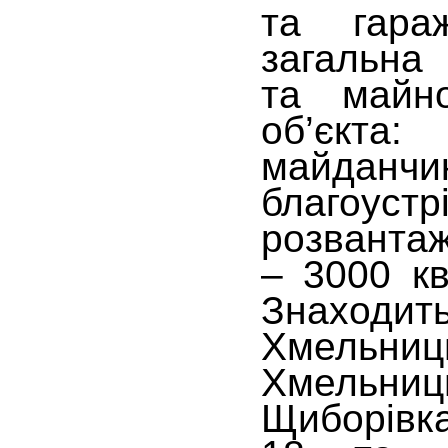
та гара
загальна
та майно
об’єкт
майданч
благоус
розванта
– 3000 кв
Знаходит
Хмельни
Хмельни
Щиборівка