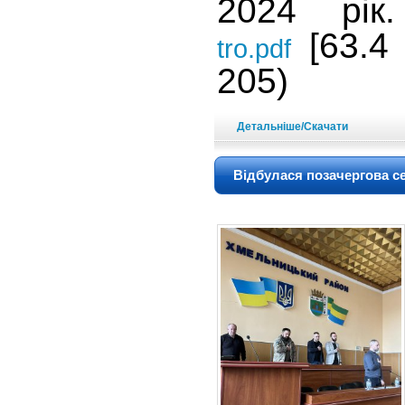
2024 рі
[63.4 
tro.pdf
205)
Детальніше/Скачати
Відбулася позачергова се