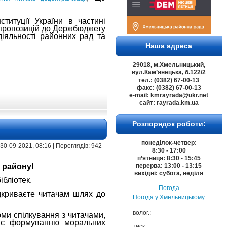
титуції України в частині
 пропозицій до Держбюджету
діяльності районних рад та
Наша адреса
29018, м.Хмельницький,
вул.Кам’янецька, б.122/2
тел.: (0382) 67-00-13
факс: (0382) 67-00-13
e-mail: kmrayrada@ukr.net
сайт: rayrada.km.ua
Розпорядок роботи:
понеділок-четвер:
 | 30-09-2021, 08:16 | Переглядів: 942
8:30 - 17:00
п’ятниця: 8:30 - 15:45
 району!
перерва: 13:00 - 13:15
вихідні: субота, неділя
бліотек.
Погода
дкриваєте читачам шлях до
Погода у
Хмельницькому
волог.:
ми спілкування з читачами,
ияє формуванню моральних
тиск: