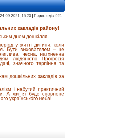
 | 24-09-2021, 15:23 | Переглядів: 921
альних закладів району!
ським днем дошкілля.
еріод у житті дитини, коли
’я. Бути вихователем – це
леглива, чесна, натхненна
рдям, людяністю. Професія
дачі, значного терпіння та
кам дошкільних закладів за
алізм і набутий практичний
ми. А життя буде сповнене
ого українського неба!