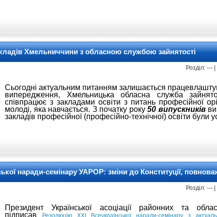
кладів Хмельниччини з обласною службою зайнятості
Розділ: ---
Сьогодні актуальним питанням залишається працевлашту
випередження, Хмельницька обласна служба зайнято
співпрацює з закладами освіти з питань професійної орі
молоді, яка навчається. З початку року
50 випускників
ви
закладів професійної (професійно-технічної) освіти були
ької наради-семінару УАРОР: зміни до Конституції, повнова
Розділ: ---
Президент Української асоціації районних та обл
підписав
Резолюцію XXI Всеукраїнської наради-семінару з актуаль