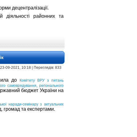
рми децентралізації.
й діяльності районних та
ік
 | 23-09-2021, 10:18 | Переглядів: 833
авила до
Комітету ВРУ з питань
вого самоврядування, регіонального
ержавний бюджет України на
ської наради-семінару з актуальних
, громад та експертами.