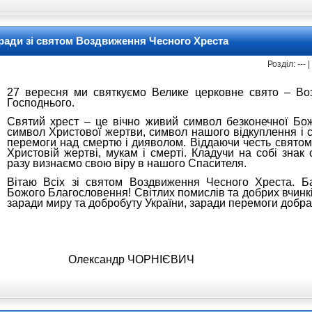
 ради зі святом Воздвиження Чесного Хреста
Розділ: ---
27 вересня ми святкуємо Велике церковне свято – Во
Господнього.
Святий хрест – це вічно живий символ безконечної Бож
символ Христової жертви, символ нашого відкуплення і 
перемоги над смертю і дияволом. Віддаючи честь святому
Христовій жертві, мукам і смерті. Кладучи на собі знак
разу визнаємо свою віру в нашого Спасителя.
Вітаю Всіх зі святом Воздвиження Чесного Хреста. Б
Божого Благословення! Світлих помислів та добрих вчинків
заради миру та добробуту України, заради перемоги добра
ради Олександр ЧОРНІЄВИЧ