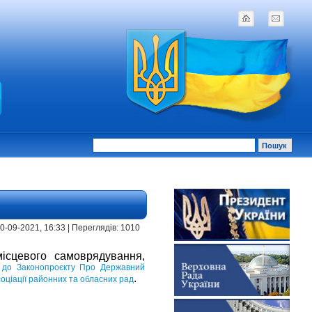
 30-09-2021, 16:33 | Переглядів: 1010
місцевого самоврядування,
ї до Законопроєкту Про Державний
.
соціації районних та обласних рад