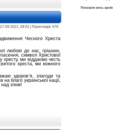
Показати весь архів
 | 27-09-2021, 09:02 | Переглядів: 978
здвиження Чесного Хреста
ої любові до нас, грішних,
спасення, символ Христової
 хресту, ми віддаємо честь
 святого хреста, ми кожного
ажаю здоров’я, злагоди та
 на благо української нації,
 над злом!