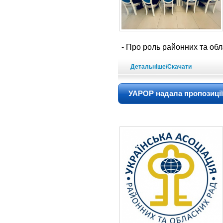
- Про роль районних та обл
Детальніше/Скачати
УАРОР надала пропозиції