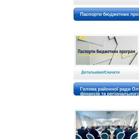
Паспорти бюджетних прогр
Детальніше/Скачати
Голова районної ради Оле
фінансів та регіональног