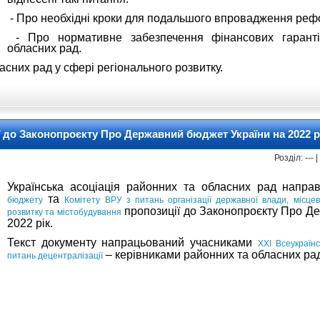
- Про необхідні кроки для подальшого впровадження рефо
- Про нормативне забезпечення фінансових гаранті
обласних рад.
асних рад у сфері регіонального розвитку.
 до Законопроєкту Про Державний бюджет України на 2022 р
Розділ: ---
Українська асоціація районних та обласних рад напр
та
бюджету
Комітету ВРУ з питань організації державної влади, місце
пропозиції до Законопроєкту Про Д
розвитку та містобудування
2022 рік.
Текст документу напрацьований учасниками
XXI Всеукраїн
– керівниками районних та обласних рад
питань децентралізації