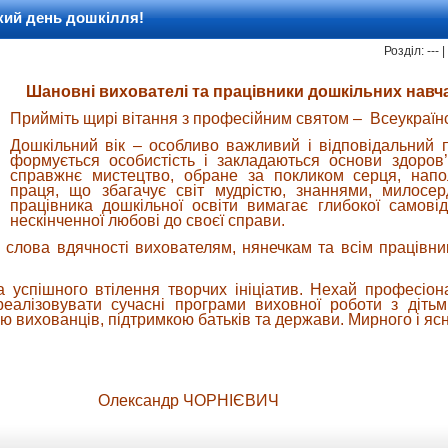
ький день дошкілля!
Розділ: ---
Шановні вихователі та працівники дошкільних навч
Прийміть щирі вітання з професійним святом – Всеукраїн
Дошкільний вік – особливо важливий і відповідальний п
формується особистість і закладаються основи здоров
справжнє мистецтво, обране за покликом серця, напо
праця, що збагачує світ мудрістю, знаннями, милосе
працівника дошкільної освіти вимагає глибокої самовід
нескінченної любові до своєї справи.
слова вдячності вихователям, нянечкам та всім працівни
 успішного втілення творчих ініціатив. Нехай професіон
еалізовувати сучасні програми виховної роботи з діть
ю вихованців, підтримкою батьків та держави. Мирного і ясн
ади Олександр ЧОРНІЄВИЧ