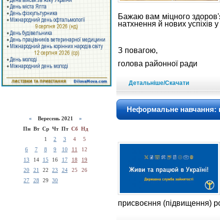
Бажаю вам міцного здоров'я
натхнення й нових успіхів у
З повагою,
голова районної р
Детальніше/Скачати
Неформальне навчання: к
«
Вересень 2021
»
Пн
Вт
Ср
Чт
Пт
Сб
Нд
1
2
3
4
5
6
7
8
9
10
11
12
13
14
15
16
17
18
19
20
21
22
23
24
25
26
27
28
29
30
присвоєння (підвищення) ро