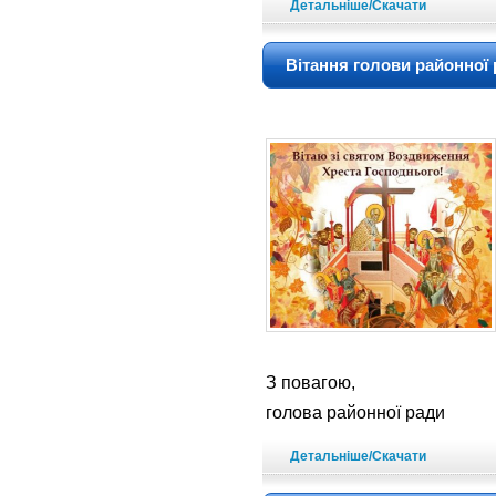
Детальніше/Скачати
Вітання голови районної
З повагою,
голова районної 
Детальніше/Скачати