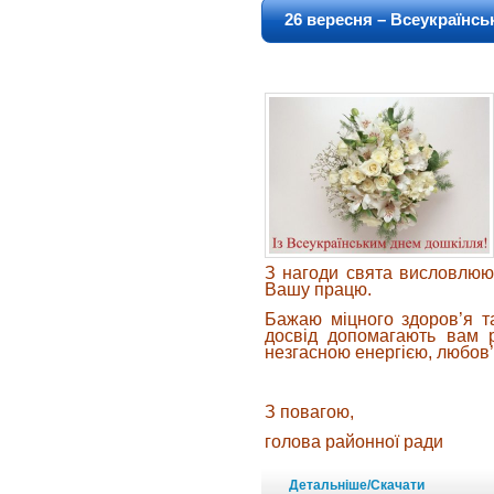
26 вересня – Всеукраїнс
З нагоди свята висловлюю 
Вашу працю.
Бажаю міцного здоров’я та
досвід допомагають вам р
незгасною енергією, любов’
З повагою,
голова районної р
Детальніше/Скачати