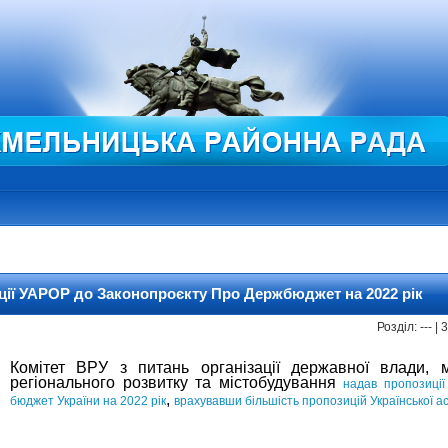
иції УАРОР до Законопроєкту Про Держбюджет на 2022 рік
Розділ: --- |
Комітет ВРУ з питань організації державної влади, 
регіонального розвитку та містобудування
надав пропозиці
,
бюджет України на 2022 рік
врахувавши більшість пропозицій Української а