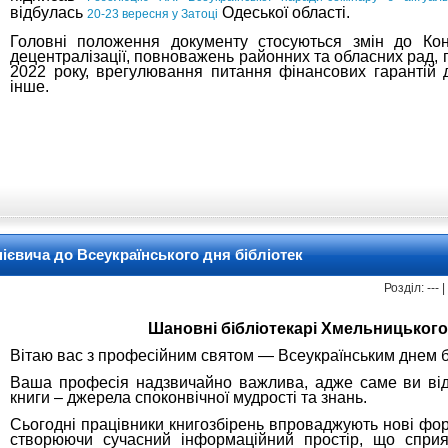
відбулась
Одеської області.
20-23 вересня у Затоці
Головні положення документу стосуються змін до Конс
децентралізації, повноважень районних та обласних рад,
2022 року, врегулювання питання фінансових гарантій 
інше.
ієвича до Всеукраїнського дня бібліотек
Розділ: ---
Шановні бібліотекарі Хмельницького
Вітаю вас з професійним святом — Всеукраїнським днем бі
Ваша професія надзвичайно важлива, адже саме ви ві
книги – джерела споконвічної мудрості та знань.
Сьогодні працівники книгозбірень впроваджують нові фор
створюючи сучасний інформаційний простір, що спр