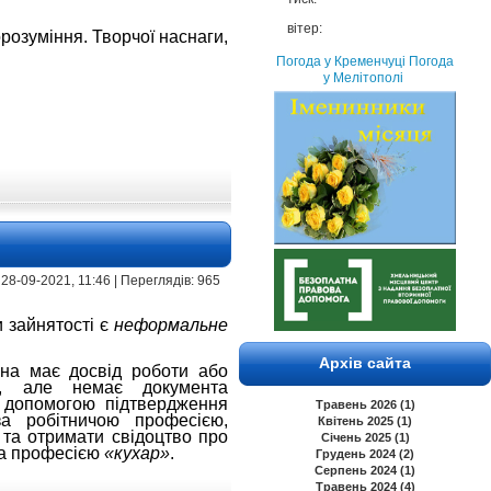
вітер:
розуміння. Творчої наснаги,
Погода у Кременчуці
Погода
у Мелітополі
 | 28-09-2021, 11:46 | Переглядів: 965
 зайнятості є
неформальне
Архів сайта
на має досвід роботи або
ю, але немає документа
а допомогою підтвердження
Травень 2026 (1)
за робітничою професією,
Квітень 2025 (1)
 та отримати свідоцтво про
Січень 2025 (1)
 за професією
«кухар»
.
Грудень 2024 (2)
Серпень 2024 (1)
Травень 2024 (4)