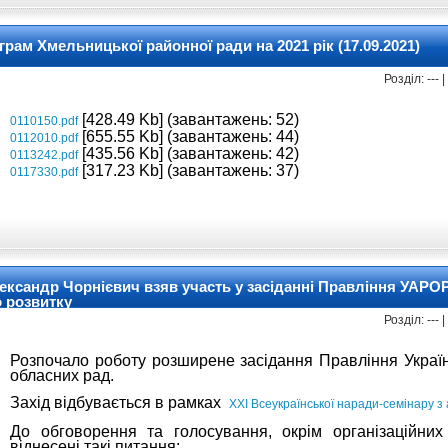
ам Хмельницької районної ради на 2021 рік (17.09.2021)
Розділ: ---
[428.49 Kb] (завантажень: 52)
0110150.pdf
[655.55 Kb] (завантажень: 44)
0112010.pdf
[435.56 Kb] (завантажень: 42)
0113242.pdf
[317.23 Kb] (завантажень: 37)
0117330.pdf
ксандр Чорнієвич взяв участь у засіданні Правління УАРОР:
о розвитку
Розділ: ---
Розпочало роботу розширене засідання Правління Українс
обласних рад.
Захід відбувається в рамках
XXI Всеукраїнської наради-семінару з
До обговорення та голосування, окрім організаційних
віднесені такі питання: