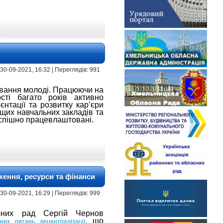
 | 30-09-2021, 16:32 | Переглядів: 991
вання молоді. Працюючи на
сті багато років активно
єнтації та розвитку кар’єри
щих навчальних закладів та
 успішно працевлаштовані.
ження, ресурси та фінанси
 | 30-09-2021, 16:29 | Переглядів: 999
асних рад Сергій Чернов
, що
них питань децентралізації