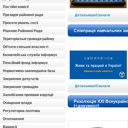
Постійні комісії
Президія районної ради
Детальніше/Скачати
Проєкти рішень сесії
Співпраця навчальних за
Рішення Районної Ради
Територіальні громади району
Об'єкти спільної власності
Казначейська служба інформує
Пенсійний фонд інформує
Нормативно-законодавча база
Звернення депутатів
Детальніше/Скачати
Звернення громадян
Запобігання проявам корупції
Резолюція XXI Всеукраїнс
Очищення влади
(+документ)
Регуляторна політика
Оголошення
Вакансії