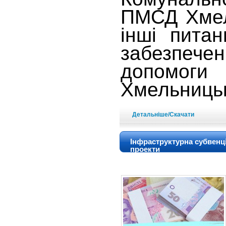
ПМСД Хмел
інші пита
забезпече
допомо
Хмельницьк
Детальніше/Скачати
Інфраструктурна субвенц
проекти