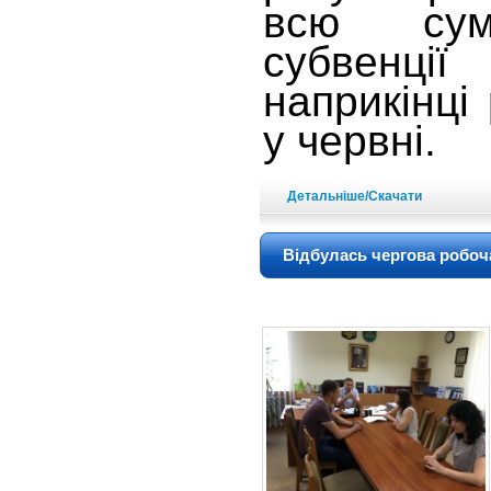
всю суму
субвенц
наприкінці
у червні.
Детальніше/Скачати
Відбулась чергова робоч