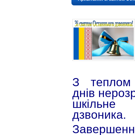
З теплом
днів нероз
шкільне
дзвоника.
Завершен