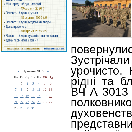
поверну
Зустріч
урочисто. 
«
Травень 2018
»
рідні та б
Пн
Вт
Ср
Чт
Пт
Сб
Нд
1
2
3
4
5
6
ВЧ А 3013 
7
8
9
10
11
12
13
14
15
16
17
18
19
20
полковник
21
22
23
24
25
26
27
28
29
30
31
духове
представ