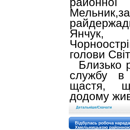
район
Мельник
райдержа
Янчук, 
Чорноост
голови Сві
Близько р
службу в
щастя, щ
додому жи
Детальніше/Скачати
Відбулась робоча нарада 
Хмельницькою районно