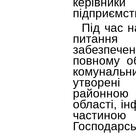
керівн
підприємст
Під час н
питання 
забезпече
повному об
комунальн
утворе
районною
області, і
частиною
Господарсь