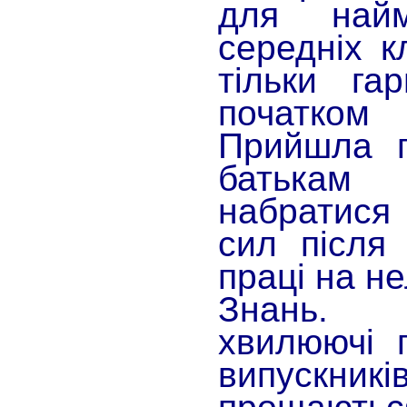
для най
середніх к
тільки га
початком
Прийшла п
батькам
набратися
сил після 
праці на н
Знань. 
хвилюючі 
випускни