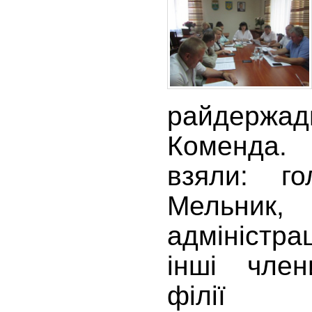
райдержа
Коменда.
взяли: г
Мельник,
адміністра
інші член
філії 