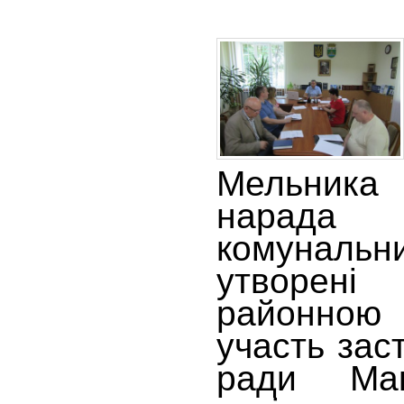
Мельника
нарада
комунальн
утворе
районною 
участь зас
ради Мак