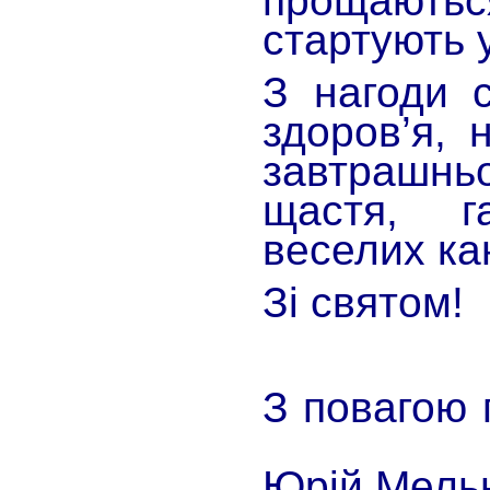
прощают
стартують 
З нагоди 
здоров’я, 
завтрашн
щастя, г
веселих кан
Зі святом!
З повагою
Юрій Мел