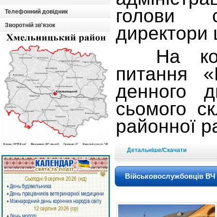
голови 
Телефонний довідник
Зворотній зв'язок
директори 
На комі
питання «
денного д
сьомого с
районної р
Детальніше/Скачати
Військовослужбовців ВЧ А