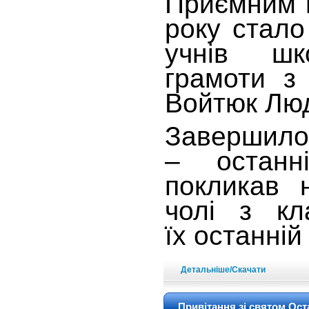
Приємним 
року стал
учнів шк
грамоти з
Войтюк Лю
Завершилос
– останн
покликав 
чолі з кл
їх останній
Детальніше/Скачати
Привітання зі святом Ос