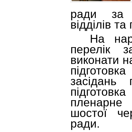
ради за 
відділів та
На нарад
перелік з
виконати н
підгото
засідань 
підгото
пленарне
шостої че
ради.