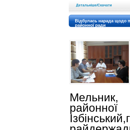
Детальніше/Скачати
Відбулась нарада щодо пі
районної ради
Мельник,
районн
Ізбінський,
райдержа