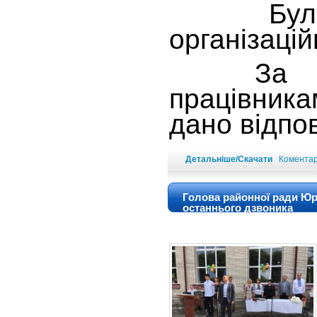
Були р
організацій
За під
працівника
дано відпо
Детальніше/Скачати
Коментарі
Голова районної ради Юр
останнього дзвоника