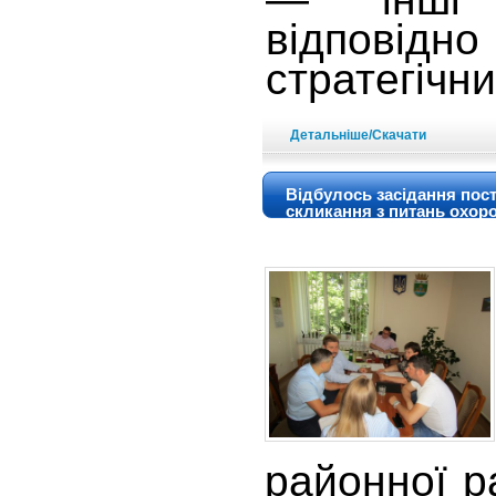
відпові
стратегічни
Детальніше/Скачати
Відбулось засідання пост
скликання з питань охоро
районної р