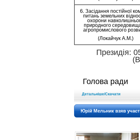
6. Засідання постійної комі
питань земельних відно
охорони навколишньо
природного середовища
агропромислового розв
(Локайчук А.М.)
Президія: 0
(
Голова
Детальніше/Скачати
Юрій Мельник взяв участь