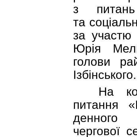
з питань
та соціаль
за участю
Юрія Мел
голови ра
Ізбінського.
На комі
питання «
денного
чергової с