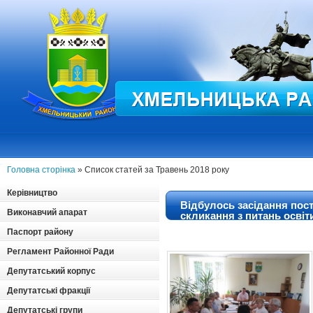
Головна сторінка
» Список статей за Травень 2018 року
Керівництво
Відбулось засідання пост
Виконавчий апарат
скликання з питань освіт
Паспорт району
Регламент Районної Ради
Депутатський корпус
Депутатські фракції
Депутатські групи