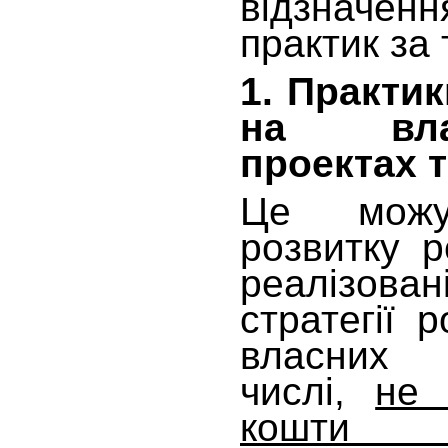
відзначен
практик за
1. Практик
на влас
проектах т
Це можу
розвитку р
реалізова
стратегії 
власних
числі,
не
кошт