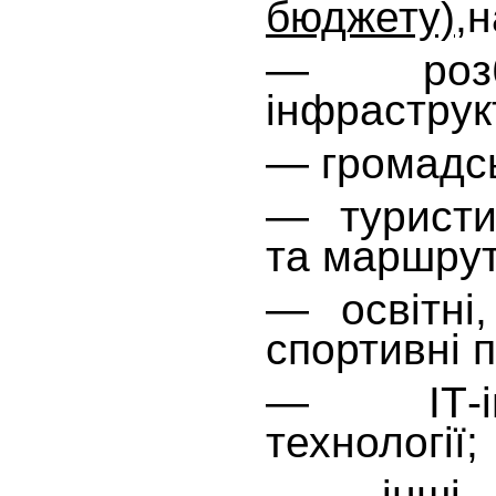
бюджету),
н
— розбу
інфраструк
— громадсь
— туристи
та маршрут
— освітні,
спортивні 
— ІТ-ін
технології;
— інші 