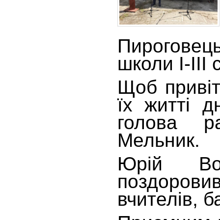
Пироговець
школи І-ІІІ 
Щоб приві
їх житті 
голова р
Мельник.
Юрій Во
поздорови
вчителів, ба