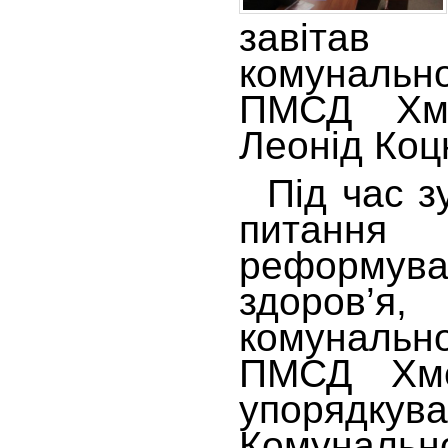
завітав
комуналь
ПМСД Хме
Леонід Коц
Під час зу
питан
реформув
здоров’
комуналь
ПМСД Хме
упорядкув
Комуналь