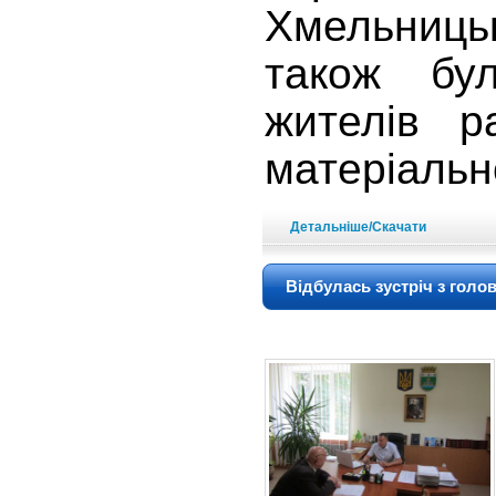
Хмельниць
також бу
жителів 
матеріальн
Детальніше/Скачати
Відбулась зустріч з гол