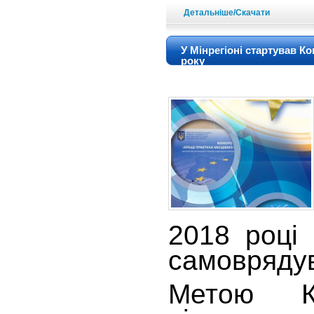
Детальніше/Скачати
У Мінрегіоні стартував К
року
2018 році 
самоврядув
Метою К