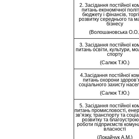
2. Засідання постійної комі
питань економічної політ
бюджету і фінансів, торгі
розвитку середнього та м
бізнесу
(Волошановська О.О.
3. Засідання постійної комі
питань освіти, культури, мо
спорту
(Салюк Т.Ю.)
4.Засідання постійної комі
питань охорони здоров’
соціального захисту насе
(Салюк Т.Ю.)
5. Засідання постійної комі
питань промисловості, енер
зв’язку, транспорту та соці
розвитку та благоустрою 
роботи підприємств комун
власності
(Локайчук А.М.)