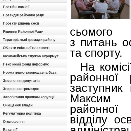
Постійні комісії
Президія районної ради
Проєкти рішень сесії
сьомо
Рішення Районної Ради
з питань о
Територіальні громади району
Об'єкти спільної власності
та спорту.
Казначейська служба інформує
На комісії
Пенсійний фонд інформує
Нормативно-законодавча база
районної
Звернення депутатів
заступник
Звернення громадян
Максим І
Запобігання проявам корупції
районно
Очищення влади
Регуляторна політика
відділу ос
Оголошення
адміністра
Вакансії