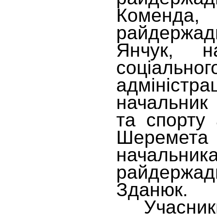
Коменда,
райдержа
Янчук, н
соціально
адмініст
начальник 
та спорту 
Шереме
начальник
райдержа
Зданюк.
Учасники