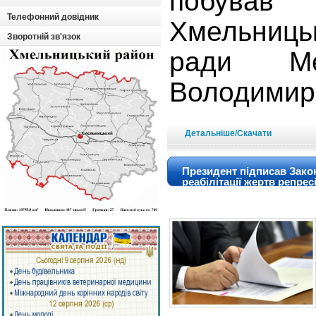
побув
Телефонний довідник
Хмельниц
Зворотній зв'язок
ради Ме
Володимир
Детальніше/Скачати
Президент підписав Зак
реабілітації жертв репрес