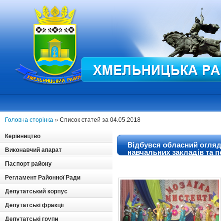
Головна сторінка
» Список статей за 04.05.2018
Керівництво
Відбувся обласний огляд
Виконавчий апарат
навчальних закладів та 
Хмельницького району
Паспорт району
Регламент Районної Ради
Депутатський корпус
Депутатські фракції
Депутатські групи