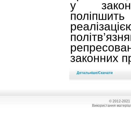
у закон
поліпшит
реалізац
політв
репресо
законних п
Детальніше/Скачати
© 2012-2021
Використання матеріал