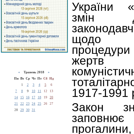
України 
змін 
законодавч
щодо уд
процедури
жертв
комуністич
«
Травень 2018
»
тоталіта
Пн
Вт
Ср
Чт
Пт
Сб
Нд
1
2
3
4
5
6
1917-1991 
7
8
9
10
11
12
13
14
15
16
17
18
19
20
Закон з
21
22
23
24
25
26
27
28
29
30
31
заповн
прогалини,