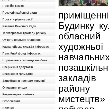
Постійні комісії
приміщен
Президія районної ради
Проєкти рішень сесії
Будинку ку
Рішення Районної Ради
обласний 
Територіальні громади району
Об'єкти спільної власності
художньої
Казначейська служба інформує
Пенсійний фонд інформує
навчальни
Нормативно-законодавча база
позашкіль
Звернення депутатів
Звернення громадян
закладів 
Запобігання проявам корупції
району
Очищення влади
Регуляторна політика
мистецт
Оголошення
Вакансії