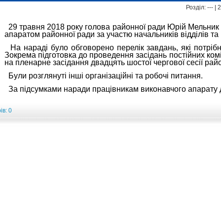
Розділ: --- |
29 травня 2018 року голова районної ради Юрій Мельник 
апаратом районної ради за участю начальників відділів та 
На нараді було обговорено перелік завдань, які потрібн
Зокрема підготовка до проведення засідань постійних комі
на пленарне засідання двадцять шостої чергової сесії рай
Були розглянуті інші організаційні та робочі питання.
За підсумками наради працівникам виконавчого апарату д
в: 0