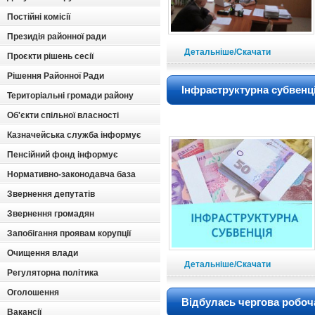
Постійні комісії
Президія районної ради
Детальніше/Скачати
Проєкти рішень сесії
Рішення Районної Ради
Інфраструктурна субвенц
Територіальні громади району
Об'єкти спільної власності
Казначейська служба інформує
Пенсійний фонд інформує
Нормативно-законодавча база
Звернення депутатів
Звернення громадян
Запобігання проявам корупції
Очищення влади
Детальніше/Скачати
Регуляторна політика
Оголошення
Відбулась чергова робоч
Вакансії