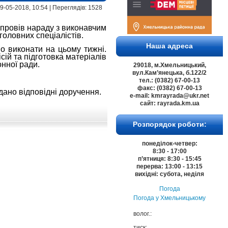
 29-05-2018, 10:54 | Переглядів: 1528
провів нараду з виконавчим
головних спеціалістів.
Наша адреса
о виконати на цьому тижні.
сій та підготовка матеріалів
онної ради.
29018, м.Хмельницький,
вул.Кам’янецька, б.122/2
тел.: (0382) 67-00-13
факс: (0382) 67-00-13
ано відповідні доручення.
e-mail: kmrayrada@ukr.net
сайт: rayrada.km.ua
Розпорядок роботи:
понеділок-четвер:
8:30 - 17:00
п’ятниця: 8:30 - 15:45
перерва: 13:00 - 13:15
вихідні: субота, неділя
Погода
Погода у
Хмельницькому
волог.:
тиск: