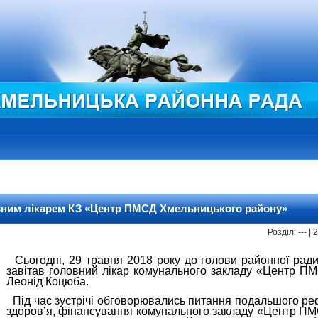
овним лікарем КЗ «Центр ПМСД Хмельницького району»
Розділ: --- |
Сьогодні, 29 травня 2018 року до голови районної рад
завітав головний лікар комунального закладу «Центр П
Леонід Коцюба.
Під час зустрічі обговорювались питання подальшого р
здоров’я, фінансування комунального закладу «Центр П