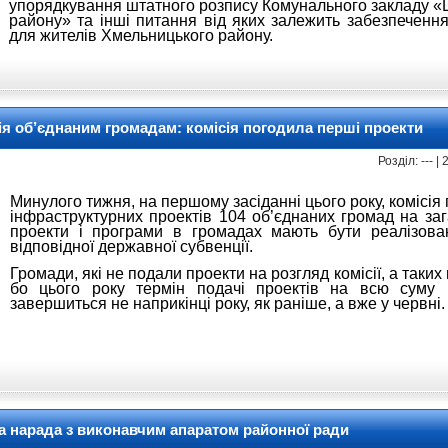
упорядкування штатного розпису Комунального закладу 
району» та інші питання від яких залежить забезпечення
для жителів Хмельницького району.
ія об’єднаним громадам: комісія погодила перші проекти
Розділ: --- 
Минулого тижня, на першому засіданні цього року, комісія
інфраструктурних проектів 104 об’єднаних громад на заг
проекти і програми в громадах мають бути реалізова
відповідної державної субвенції.
Громади, які не подали проекти на розгляд комісії, а таки
бо цього року термін подачі проектів на всю суму і
завершиться не наприкінці року, як раніше, а вже у червні
а нарада з виконавчим апаратом районної ради