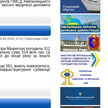
«Центр ПМСД Хмельницького
 якісної медичної допомоги
| 29-05-2018, 12:24 | Переглядів: 1182
 при Мінрегіоні погодила 312
альну суму 314 млн грн. Ці
ні до кінця року за кошти
х ще 561, мають поквапитися,
нфраструктурної субвенції
.