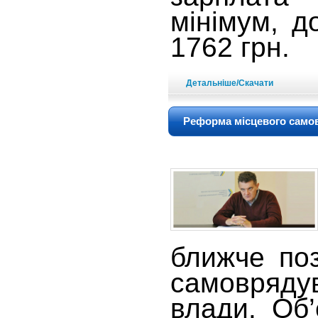
мінімум, д
1762 грн.
Детальніше/Скачати
Реформа місцевого само
ближче по
самоврядув
влади. Об’