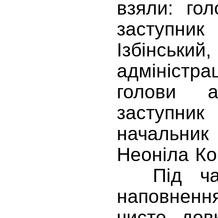
взяли: го
заступни
Ізбінськ
адміністра
голови ад
заступник 
начальник 
Неоніла Ко
Під час 
наповненн
чисте дов