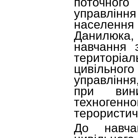
поточного
управлін
населенн
Данилюка
навчання 
територіа
цивільног
управління
при вини
техноген
терористич
До навча