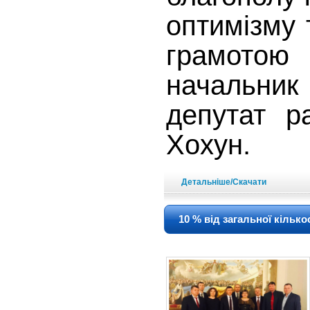
оптимізму 
грамотою 
начальник 
депутат р
Хохун.
Детальніше/Скачати
10 % від загальної кілько