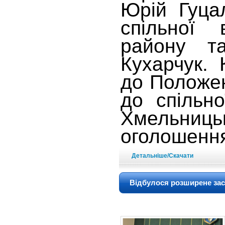
Юрій Гуца
спільної 
району т
Кухарчук. 
до Положен
до спільно
Хмельницьк
оголошення
Детальніше/Скачати
Відбулося розширене засі