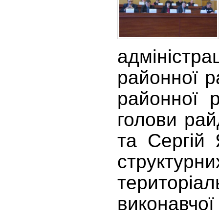
адміністра
районної р
районної р
голови рай
та Сергій 
структур
територіал
виконавчо