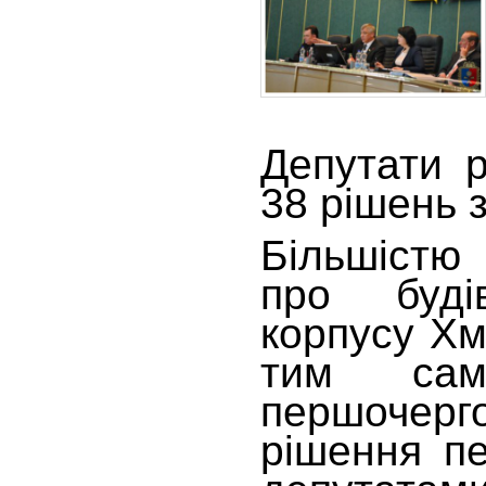
Депутати 
38 рішень 
Більшістю 
про будів
корпусу Хм
тим сам
першочер
рішення п