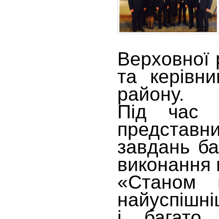
Верховної 
та керівн
району.
Під час 
представн
завдань ба
виконання 
«Станом 
найуспішні
і багато