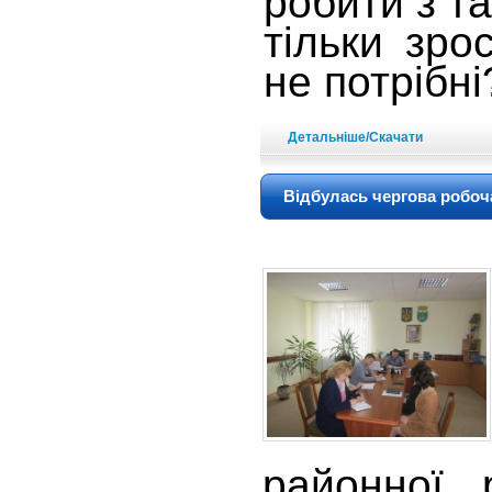
робити з та
тільки зро
не потрібн
Детальніше/Скачати
Відбулась чергова робоч
районної 