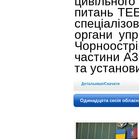
цивільного
питань ТЕБ
спеціаліз
органи упр
Чорноострі
частини А30
та установ
Детальніше/Скачати
Одинадцята сесія обласн