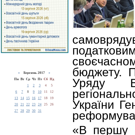
самовря
податкови
своєчасном
бюджету. П
«
Березень 2017
»
Уряду Ві
Пн
Вт
Ср
Чт
Пт
Сб
Нд
1
2
3
4
5
регіональ
6
7
8
9
10
11
12
13
14
15
16
17
18
19
України Ге
20
21
22
23
24
25
26
27
28
29
30
31
реформува
«В першу ч