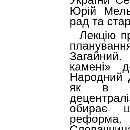
Юрій Мель
рад та ста
Лекцію про
плануванн
Загайний.
камені» д
Народний Д
як в Ук
децентрал
обирає ш
реформа.
Словаччи