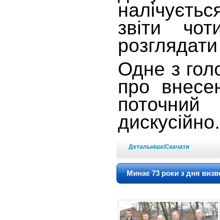
налічуєть
звіти чот
розглядати 
Одне з гол
про внесе
поточний
дискусійно
Детальніше/Скачати
Минає 73 роки з дня визв