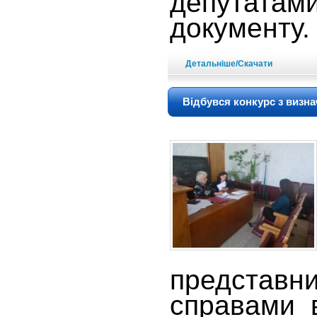
депутатам
документу
Детальніше/Скачати
Відбувся конкурс з визн
представ
справами 