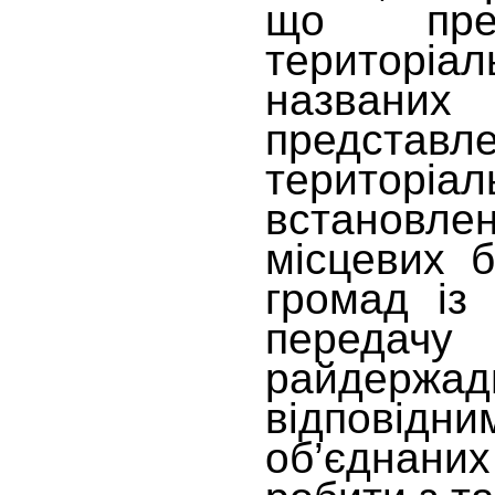
що пред
територіал
названих
представ
територіа
встановле
місцевих б
громад із
передач
райдерж
відповідн
об’єднани