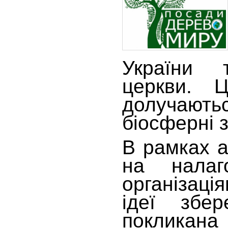
України т
церкви. 
долучають
біосферні 
В рамках а
на налаг
організац
ідеї збе
покликан