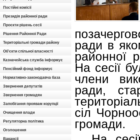
Постійні комісії
Президія районної ради
Проєкти рішень сесії
позачергов
Рішення Районної Ради
ради в яко
Територіальні громади району
Об'єкти спільної власності
районної 
Казначейська служба інформує
На сесії бу
Пенсійний фонд інформує
члени вик
Нормативно-законодавча база
ради, ста
Звернення депутатів
Звернення громадян
територ
Запобігання проявам корупції
сіл Чорноо
Очищення влади
громади.
Регуляторна політика
Оголошення
На сесії 
Вакансії