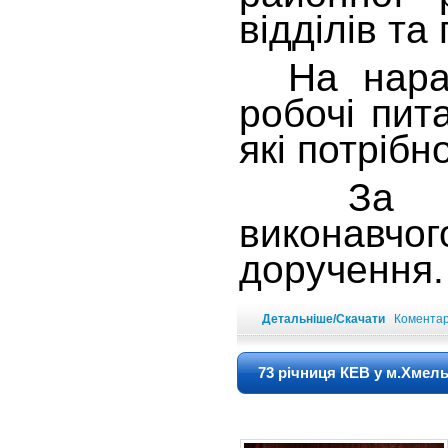
відділів та
На нараді
робочі пит
які потрібн
За підс
виконавч
доручення
Детальніше/Скачати
Коментарі
73 річниця КЕВ у м.Хмел