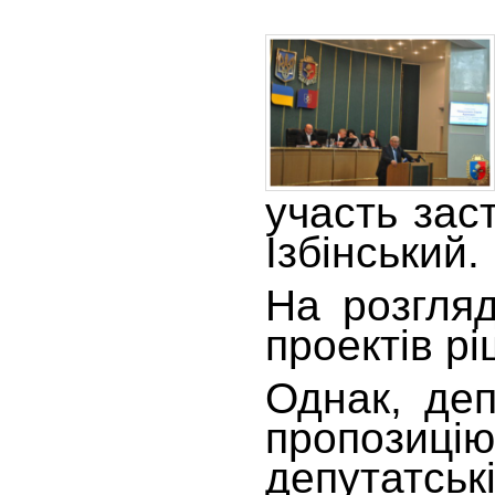
участь зас
Ізбінський.
На розгля
проектів рі
Однак, деп
пропозиці
депутатськ