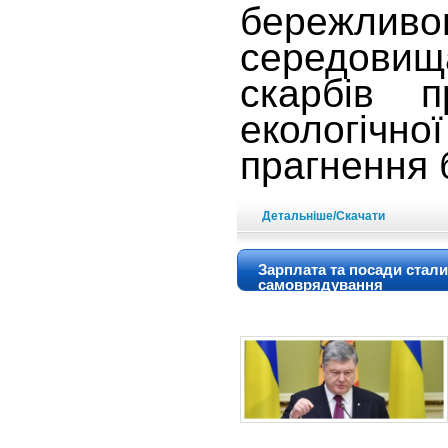
бережлив
середови
скарбів 
екологіч
прагнення б
Детальніше/Скачати
Зарплата та посади стал
самоврядування