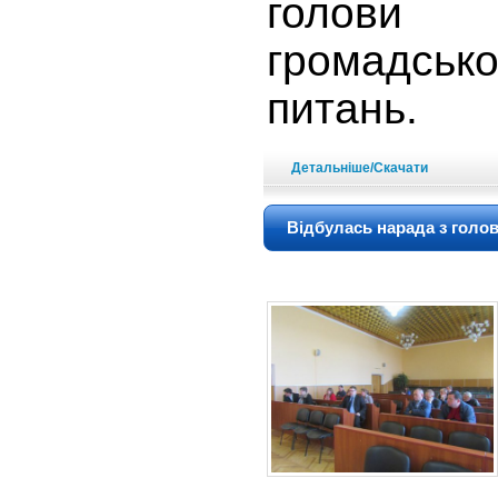
голови 
громадсь
питань.
Детальніше/Скачати
Відбулась нарада з голо