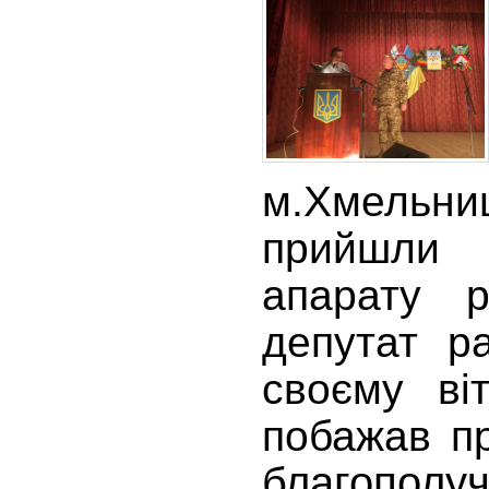
м.Хмельниц
прийшли 
апарату 
депутат р
своєму ві
побажав п
благополу