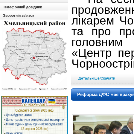
продовженн
Телефонний довідник
Зворотній зв'язок
лікарем Чо
та про пр
головним
«Центр пер
Чорноострі
Детальніше/Скачати
Реформа ДФС має врахува