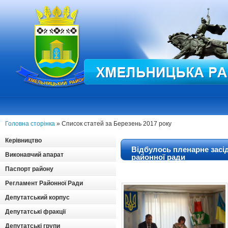
Головна сторінка
» Список статей за Березень 2017 року
Керівництво
Відбулось пленарне засід
Виконавчий апарат
районної ради
Паспорт району
Регламент Районної Ради
Депутатський корпус
Депутатські фракції
Депутатські групи