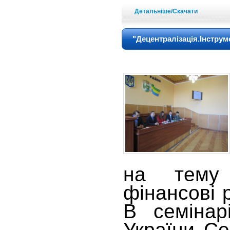
Детальніше/Скачати
"Децентралізація.Інструм
на тему "
фінансові 
В семіна
України Се