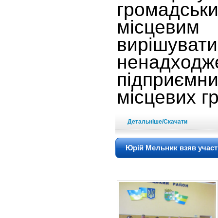
громадськ
місцевим
вирішув
ненадход
підприємн
місцевих г
Детальніше/Скачати
Юрій Мельник взяв участь