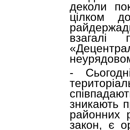
деколи по
цілком д
райдержадм
взагалі 
«Децент
неурядовом
- Сьогодн
територіа
співпадают
зникають п
районних 
закон, є о