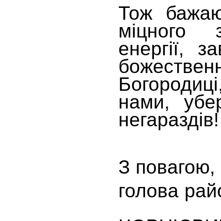
Тож бажаю
міцного з
енергії, з
божествен
Богородиц
нами, убер
негараздів!
З повагою,
голова
Оле