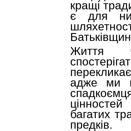
кращі тради
є для них
шляхетн
Батьківщин
Життя 
спостеріг
переклика
адже ми п
спадкоє
цінносте
багатих тр
предків.