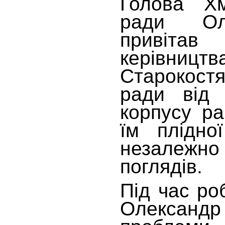
Голова Хм
ради Оле
привітав
керівництв
Старокост
ради від 
корпусу ра
їм плідно
незалежн
поглядів.
Під час роб
Олександ