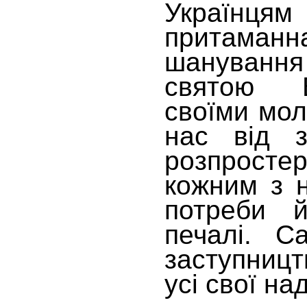
Українц
притаман
шанування 
святою Б
своїми мол
нас від з
розпросте
кожним з н
потреби й
печалі. С
заступницт
усі свої над