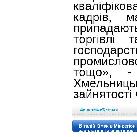
кваліфік
кадрів,
припадають
торгівлі т
господар
промисло
тощо», -
Хмельницьк
зайнятості
Детальніше/Скачати
Віталій Кімак в Мінрегіо
зарплатню та енергоносії