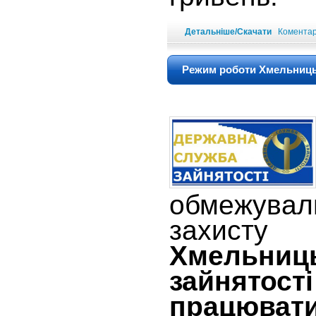
Детальніше/Скачати
Коментарі
Режим роботи Хмельницьк
обмежувал
захисту 
Хмельниц
зайнят
працювати