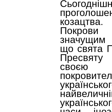
Сьогодніш
проголоше
козацтва.
Покрови
значущим 
що свята П
Пресвяту 
своєю 
покрови
українськог
найвеличн
українсько
часи іноз