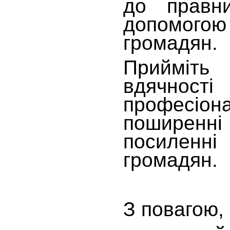
до правн
допомогою
громадян.
Прийміт
вдячно
професіона
поширенні
посиленні
громадян.
З повагою,