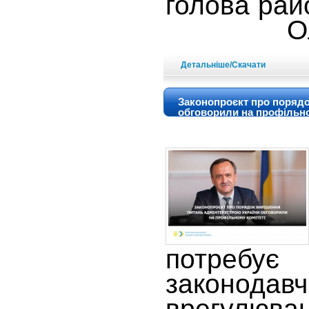
голова
Олекса
Детальніше/Скачати
Законопроєкт про порядо
обговорили на профільно
потреб
законодав
врегулюван