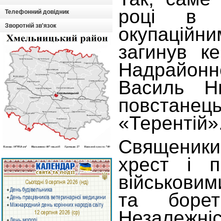
році в 
Телефонний довідник
Зворотній зв'язок
окупаційни
загинув ке
Надрайон
Василь Н
повстане
«Терентій»
Священики
хрест і п
військовим
та боре
Незалежніс