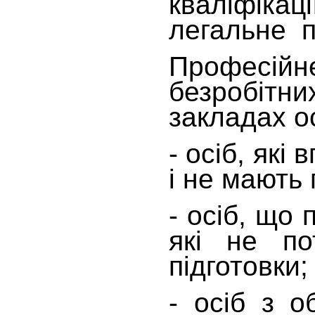
кваліфіка
легальне 
Профес
безробіт
закладах ос
- осіб, які
і не мають 
- осіб, що
які не по
підготовки;
- осіб з 