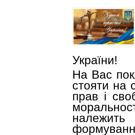
України!
На Вас пок
стояти на 
прав і сво
моральнос
належит
формуванн