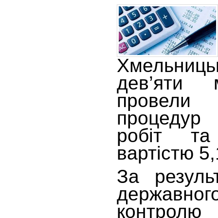
Хмельниць
дев’яти 
провели
процедур 
робіт та
вартістю 5
За резуль
державн
контролю 