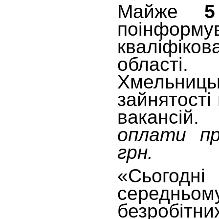
Майже
5
поінформу
кваліфіко
області
Хмельниць
зайнятості
вакансі
оплати пр
грн.
«Сьогодні
середнь
безробіт