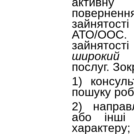
активн
повернен
зайнятості
АТО/ООС.
зайнятос
широки
послуг. Зо
1) консул
пошуку роб
2) направ
або інші 
характеру;