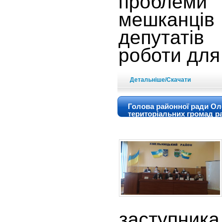
проблем
мешканців
депутатів
роботи для
Детальніше/Скачати
Голова районної ради Ол
територіальних громад р
засту