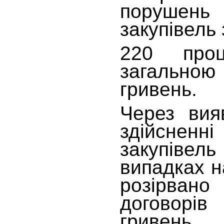
порушень
закупівель 
220 проц
загальною
гривень.
Через вия
здійсненн
закупівель
випадках н
розірван
договорі
гривень.