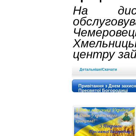
На дист
обслугову
Чемерове
Хмельни
центру за
Детальніше/Скачати
Привітання з Днем захисн
Пресвятої Богородиці