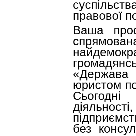
суспільств
правової п
Ваша проф
спрямова
найдемокр
громадянс
«Держава 
юристом по
Сьогодні
діяльності
підприємст
без консул