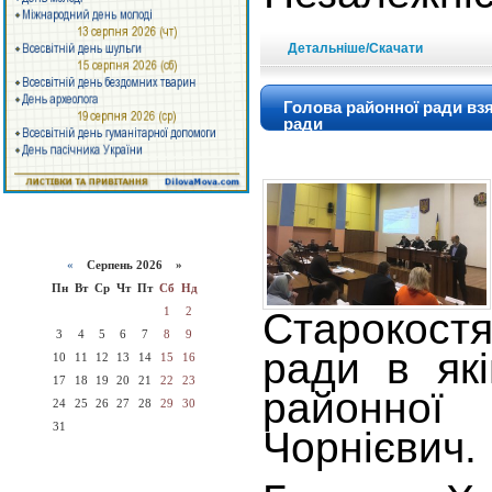
Детальніше/Скачати
Голова районної ради взяв
ради
«
Серпень 2026 »
Пн
Вт
Ср
Чт
Пт
Сб
Нд
1
2
Старокост
3
4
5
6
7
8
9
ради в які
10
11
12
13
14
15
16
17
18
19
20
21
22
23
районно
24
25
26
27
28
29
30
31
Чорнієвич.