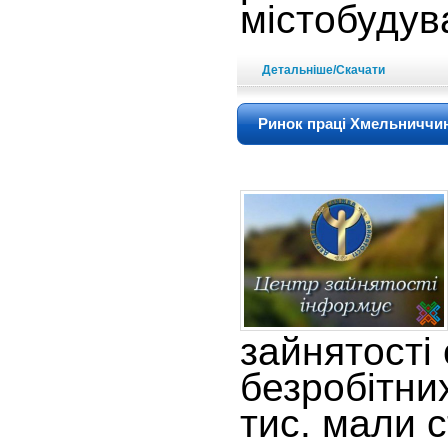
містобудув
Детальніше/Скачати
Ринок праці Хмельниччи
зайнятості
безробітних
тис. мали с