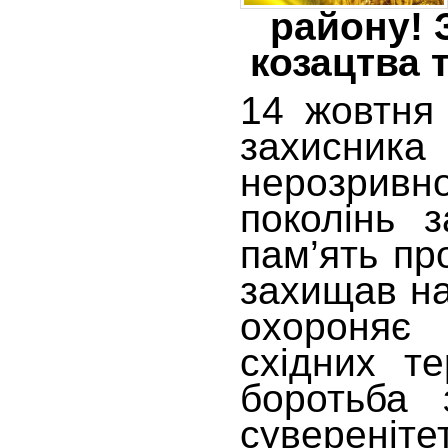
району! 
козацтва 
14 жовтня
захисника
нерозрив
поколінь з
пам’ять про
захищав на
охороняє
східних те
боротьба 
сувереніте