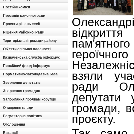
Постійні комісії
Президія районної ради
Олександ
Проєкти рішень сесії
відкрит
Рішення Районної Ради
пам'ятно
Територіальні громади району
Об'єкти спільної власності
героїчно
Казначейська служба інформує
Незалежні
Пенсійний фонд інформує
взяли уча
Нормативно-законодавча база
ради Оле
Звернення депутатів
Звернення громадян
депутати у
Запобігання проявам корупції
громади, в
Очищення влади
проєкту.
Регуляторна політика
Оголошення
Так, саме
Вакансії