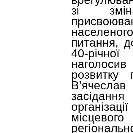
зі змі
присвоюва
населено
питання, д
40-річної
наголосив
розвитку 
В’ячесла
засідання
організац
місцевог
регіонал