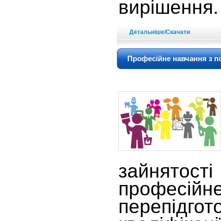
вирішення.
Детальніше/Скачати
Професійне навчання з 
зайнятос
профес
перепідго