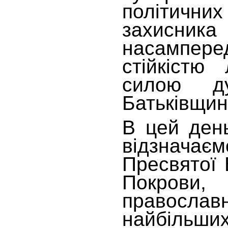
політич
захисника
насампер
стійкістю 
силою ду
Батьківщин
В цей день
відзнача
Пресвятої 
Покрови
правосл
найбільших 