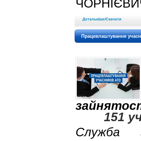
ЧОРНІЄВИ
Детальніше/Скачати
Працевлаштування учасн
зайнятос
151 у
Служба 