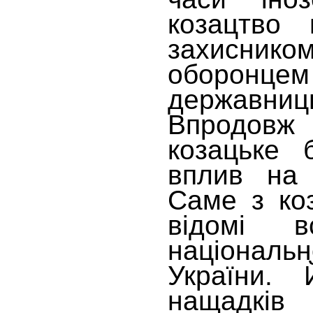
козацтво 
захисник
оборонце
державниць
Впродовж
козацьке 
вплив на 
Саме з ко
відомі в
націонал
України. 
нащадків 