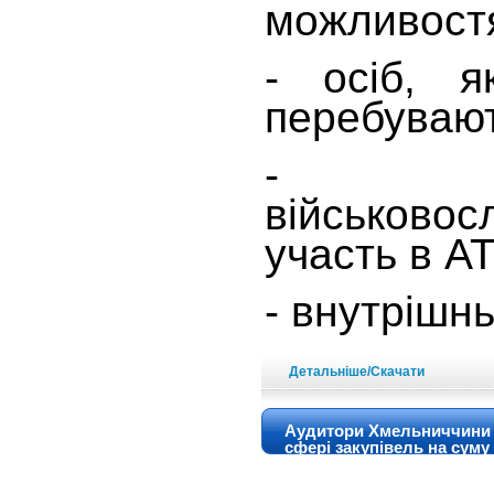
можливост
- осіб, я
перебувают
- дем
військовос
участь в А
- внутрішн
Детальніше/Скачати
Аудитори Хмельниччини з
сфері закупівель на суму