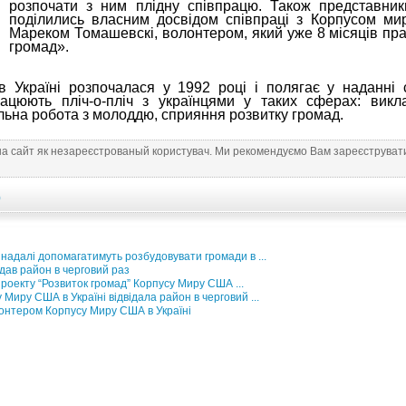
розпочати з ним плідну співпрацю. Також представни
поділились власним досвідом співпраці з Корпусом мир
Мареком Томашевскі, волонтером, який уже 8 місяців пр
громад».
в Україні розпочалася у 1992 році і полягає у наданні 
ацюють пліч-о-пліч з українцями у таких сферах: викл
льна робота з молоддю, сприяння розвитку громад.
на сайт як незареєстрованый користувач. Ми рекомендуємо Вам зареєструвати
)
адалі допомагатимуть розбудовувати громади в ...
ідав район в черговий раз
проекту “Розвиток громад” Корпусу Миру США ...
Миру США в Україні відвідала район в черговий ...
олонтером Корпусу Миру США в Україні