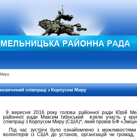
м Миру
рисвячений співпраці з Корпусом Миру
9 вересня 2016 року голова районної ради Юрій Мел
районної ради Максим Ізбінський взяли участь у кру
співпраці з Корпусом Миру (США)*, який провів БФ «Зміц
Під час зустрічі було ознайомлено з можливостями 
волонтерів із США до установ, організацій чи громад,