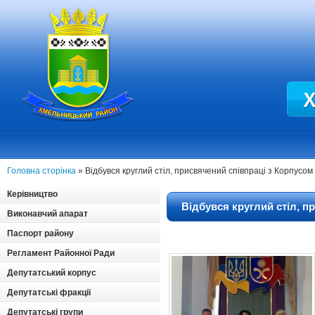
Головна сторінка
» Відбувся круглий стіл, присвячений співпраці з Корпусо
Керівництво
Відбувся круглий стіл, п
Виконавчий апарат
Паспорт району
Регламент Районної Ради
Депутатський корпус
Депутатські фракції
Депутатські групи