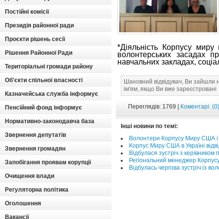
Постійні комісії
Президія районної ради
Проєкти рішень сесії
*Діяльність Корпусу миру 
Рішення Районної Ради
волонтерських засадах пр
навчальних закладах, соціа
Територіальні громади району
Об'єкти спільної власності
Шановний відвідувач, Ви зайшли 
ім'ям, якщо Ви вже зареєстровані
Казначейська служба інформує
Переглядів: 1769 |
Коментарі: (0
Пенсійний фонд інформує
Нормативно-законодавча база
Інші новини по темі:
Звернення депутатів
Волонтери Корпусу Миру США і н
Корпус Миру США в Україні відв
Звернення громадян
Відбулася зустріч з керівником 
Регіональний менеджер Корпусу 
Запобігання проявам корупції
Відбулась чергова зустріч із в
Очищення влади
Регуляторна політика
Оголошення
Вакансії