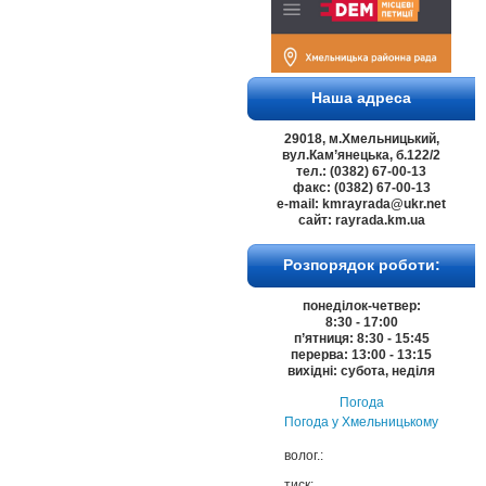
Наша адреса
29018, м.Хмельницький,
вул.Кам’янецька, б.122/2
тел.: (0382) 67-00-13
факс: (0382) 67-00-13
e-mail: kmrayrada@ukr.net
сайт: rayrada.km.ua
Розпорядок роботи:
понеділок-четвер:
8:30 - 17:00
п’ятниця: 8:30 - 15:45
перерва: 13:00 - 13:15
вихідні: субота, неділя
Погода
Погода у
Хмельницькому
волог.:
тиск: