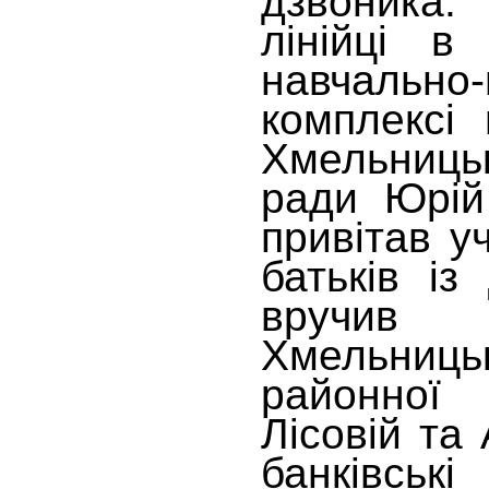
дзвоника.
лінійці в
навчально-
комплексі
Хмельниц
ради Юрій
привітав уч
батьків і
вручив 
Хмельниць
районно
Лісовій та
банківсь