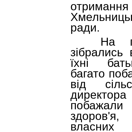
отриман
Хмельниц
ради.
На подв
зібрались 
їхні бат
багато по
від сільс
директор
побажали
здоров'я,
власни