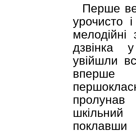
Перше ве
урочисто 
мелодійні 
дзвінка у
увійшли вс
вперше
першокл
пролуна
шкільни
поклавш