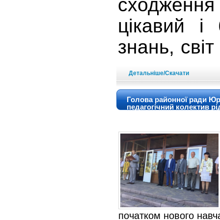
сходження
цікавий і
знань, світ
Детальніше/Скачати
Голова районної ради Юрі
педагогічний колектив рі
початком нового навч