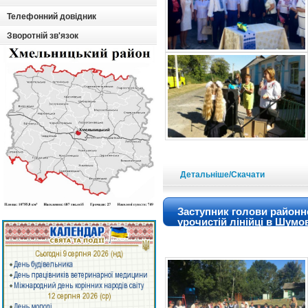
Телефонний довідник
Зворотній зв'язок
Детальніше/Скачати
Заступник голови районн
урочистій лінійці в Шумо