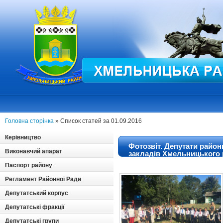
Головна сторінка
» Список статей за 01.09.2016
Керівництво
Фотозвіт. Депутати район
Виконавчий апарат
закладів Хмельницького 
року.
Паспорт району
Регламент Районної Ради
Депутатський корпус
Депутатські фракції
Депутатські групи