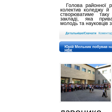
Голова районної ра
колектив коледжу й 
створюватиме так
закладі, яка прив
молодь та науковців з 
Детальніше/Скачати
Коментарі
Юрій Мельник побував на 
НВК