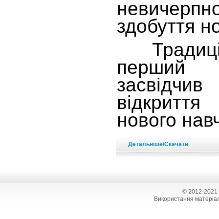
невичерпн
здобуття н
Традицій
перший 
засвідчив
відкритт
нового нав
Детальніше/Скачати
© 2012-2021
Використання матеріал