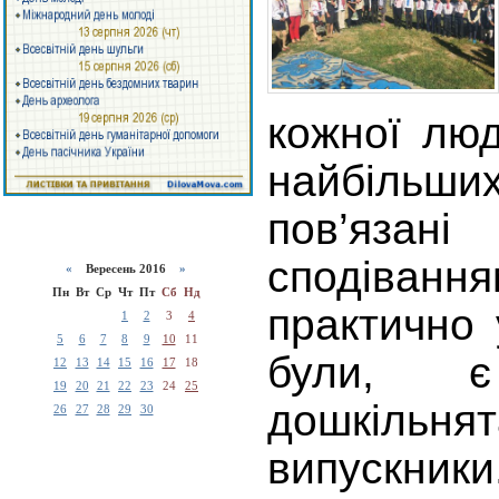
кожної лю
найбільш
пов’язані
сподіва
«
Вересень 2016
»
Пн
Вт
Ср
Чт
Пт
Сб
Нд
практично 
1
2
3
4
5
6
7
8
9
10
11
були, 
12
13
14
15
16
17
18
19
20
21
22
23
24
25
дошкіль
26
27
28
29
30
випускники