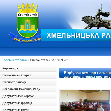
Головна сторінка
» Список статей за 13.09.2016
Керівництво
Відбувся семінар-навчан
Виконавчий апарат
закупівель через систему
Паспорт району
Регламент Районної Ради
Депутатський корпус
Депутатські фракції
Депутатські групи