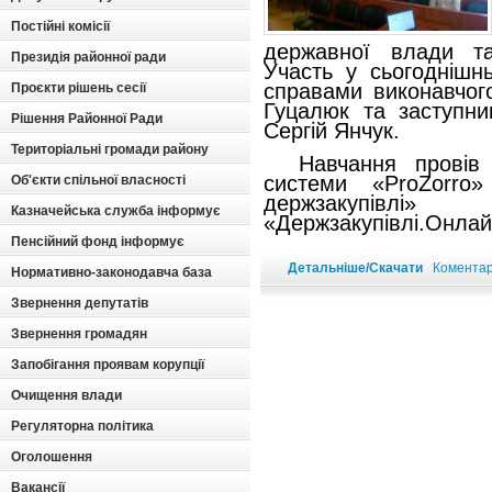
Постійні комісії
державної влади та
Президія районної ради
Участь у сьогоднішн
справами виконавчог
Проєкти рішень сесії
Гуцалюк та заступни
Рішення Районної Ради
Сергій Янчук.
Територіальні громади району
Навчання провів к
системи «ProZorro
Об'єкти спільної власності
держзакупівлі»
Казначейська служба інформує
«Держзакупівлі.Онлай
Пенсійний фонд інформує
Детальніше/Скачати
Коментарі
Нормативно-законодавча база
Звернення депутатів
Звернення громадян
Запобігання проявам корупції
Очищення влади
Регуляторна політика
Оголошення
Вакансії