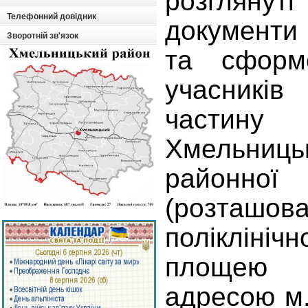
розглян
Телефонний довідник
документи
Зворотній зв'язок
та сформ
учасникі
частину
Хмельниць
районн
(розта
поліклініч
площею 
адресою м