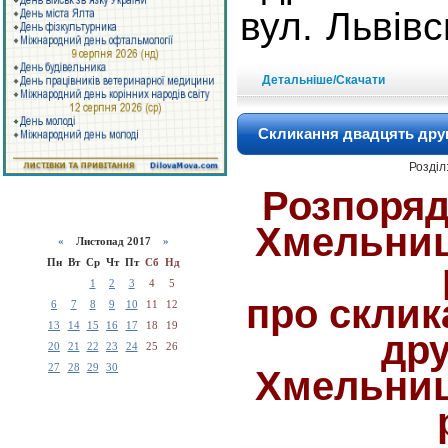
вул. Львів
Детальніше/Скачати
Скликання двадцять друг
Розділ
Розпоряд
Хмельниц
«
Листопад 2017
»
Пн
Вт
Ср
Чт
Пт
Сб
Нд
1
2
3
4
5
про склик
6
7
8
9
10
11
12
13
14
15
16
17
18
19
дру
20
21
22
23
24
25
26
27
28
29
30
Хмельниц