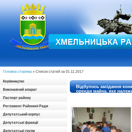
Головна сторінка
» Список статей за 01.11.2017
Керівництво
Відбулось засідання конк
Виконавчий апарат
оренди майна, яке належи
територіальних громад с
Паспорт району
Регламент Районної Ради
Депутатський корпус
Депутатські фракції
Депутатські групи