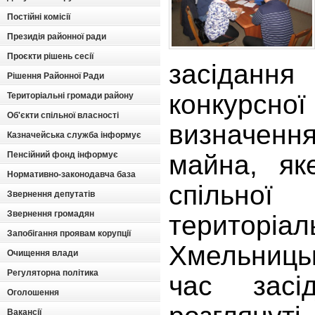
Постійні комісії
Президія районної ради
Проєкти рішень сесії
засідання
Рішення Районної Ради
конкурсн
Територіальні громади району
Об'єкти спільної власності
визначенн
Казначейська служба інформує
Пенсійний фонд інформує
майна, як
Нормативно-законодавча база
спільно
Звернення депутатів
Звернення громадян
територіал
Запобігання проявам корупції
Хмельницьк
Очищення влади
Регуляторна політика
час зас
Оголошення
Вакансії