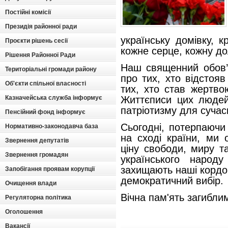
Постійні комісії
Президія районної ради
українську домівку, 
Проєкти рішень сесії
кожне серце, кожну д
Рішення Районної Ради
Наш священний обов’я
Територіальні громади району
про тих, хто відстояв
Об'єкти спільної власності
тих, хто став жертво
Казначейська служба інформує
Життєписи цих людей 
патріотизму для сучас
Пенсійний фонд інформує
Сьогодні, потерпаючи 
Нормативно-законодавча база
на сході країни, ми 
Звернення депутатів
ціну свободи, миру т
Звернення громадян
українського народ
захищають наші кордо
Запобігання проявам корупції
демократичний вибір.
Очищення влади
Вічна пам'ять загибли
Регуляторна політика
Оголошення
Вакансії