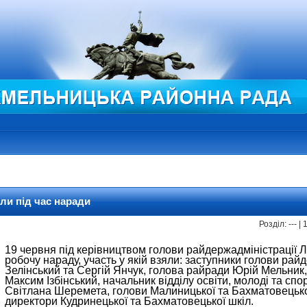
ли під час наради
Розділ: --- 
19 червня під керівництвом голови райдержадміністрації 
робочу нараду, участь у якій взяли: заступники голови рай
Зелінський та Сергій Янчук, голова райради Юрій Мельник
Максим Ізбінський, начальник відділу освіти, молоді та сп
Світлана Шеремета, голови Малиницької та Бахматовецької
директори Кудринецької та Бахматовецької шкіл.