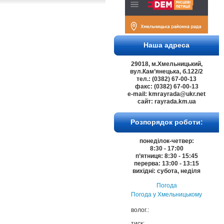
Наша адреса
29018, м.Хмельницький,
вул.Кам’янецька, б.122/2
тел.: (0382) 67-00-13
факс: (0382) 67-00-13
e-mail: kmrayrada@ukr.net
сайт: rayrada.km.ua
Розпорядок роботи:
понеділок-четвер:
8:30 - 17:00
п’ятниця: 8:30 - 15:45
перерва: 13:00 - 13:15
вихідні: субота, неділя
Погода
Погода у
Хмельницькому
волог.:
тиск: