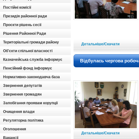
Постійні комісії
Президія районної ради
Проєкти рішень сесії
Рішення Районної Ради
Територіальні громади району
Детальніше/Скачати
Об'єкти спільної власності
Казначейська служба інформує
Відбулась чергова робоч
Пенсійний фонд інформує
Нормативно-законодавча база
Звернення депутатів
Звернення громадян
Запобігання проявам корупції
Очищення влади
Регуляторна політика
Оголошення
Детальніше/Скачати
Вакансії