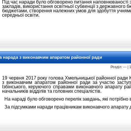
Під час наради було обговорено питання наповнюваності 
закладів, використання освітньої субвенції з державного 
бюджетами, створення належних умов для здобуття учнями 
середньої освіти.
а нарада з виконавчим апаратом районної ради
Розділ: --- 
19 червня 2017 року голова Хмельницької районної ради
з виконавчим апаратом районної ради за участю засту
Ізбінського, керуючого справами виконавчого апарату ра
начальників відділів та головних спеціалістів.
На
нарад
і
було обговорено перелік завдань, які потрібно 
За підсумками
нарад
и
працівникам виконавчого апарату д