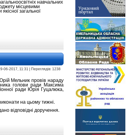
загальноосвітніх навчальних
бюджету місцевими
якісної загальної
| 19-06-2017, 11:31 | Переглядів: 1238
 Юрій Мельник провів
нарад
у
пника голови ради Максима
йонної ради Юрія Гуцалюка,
виконати на цьому тижні.
ано відповідні доручення.