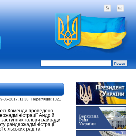
| 19-06-2017, 11:38 | Переглядів: 1321
Лесі Коменди проведено
держадміністрації Андрій
, заступник голови райради
орту райдержадміністрації
 сільських рад та