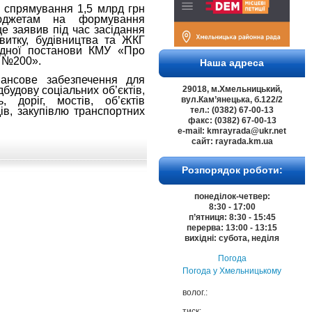
и спрямування 1,5 млрд грн
юджетам на формування
е заявив під час засідання
звитку, будівництва та ЖКГ
відної постанови КМУ «Про
у №200».
Наша адреса
ансове забезпечення для
будову соціальних об’єктів,
29018, м.Хмельницький,
 доріг, мостів, об’єктів
вул.Кам’янецька, б.122/2
в, закупівлю транспортних
тел.: (0382) 67-00-13
факс: (0382) 67-00-13
e-mail: kmrayrada@ukr.net
сайт: rayrada.km.ua
Розпорядок роботи:
понеділок-четвер:
8:30 - 17:00
п’ятниця: 8:30 - 15:45
перерва: 13:00 - 13:15
вихідні: субота, неділя
Погода
Погода у
Хмельницькому
волог.:
тиск: