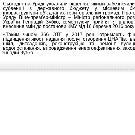
Сьогодні на Уряді ухвалили рішення, якими забезпечил
субвенції з державного бюджету у місцевим б
інфраструктури об’єднаних територіальних громад. Про ц
Уряду Віце-прем’єр-міністр – Міністр регіонального ро
України Геннадій Зубко, коментуючи прийняття відпо
внесення змін до постанови КМУ від 16 березня 2016 рок
«Таким чином 366 ОТГ у 2017 році отримають фін
підвищення якості надання послуг, створення ЦНАПів, від
шкіл, дитсадочків, реконструкцію та ремонт вулиць,
водопостачання, впровадження енергоефективних заході
Геннадій Зубко.