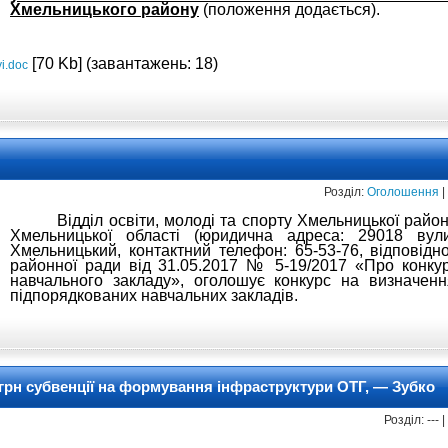
Хмельницького району
(положення додається).
[70 Kb] (завантажень: 18)
i.doc
Розділ:
Оголошення
|
Відділ освіти, молоді та спорту Хмельницької район
Хмельницької області (юридична адреса: 29018 вул
Хмельницький, контактний телефон: 65-53-76, відповід
районної ради від 31.05.2017 № 5-19/2017 «Про конку
навчального закладу», оголошує конкурс на визначен
підпорядкованих навчальних закладів.
грн субвенції на формування інфраструктури ОТГ, — Зубко
Розділ: ---