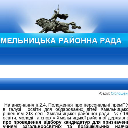
Розділ:
Оголошен
На виконання п.2.4. Положення про персональні премії 
в галузі освіти для обдарованих дітей Хмельницько
рішенням XIX сесії Хмельницької районної ради №7-19/
освіти, молоді та спорту Хмельницької районної державно
про проведення відбору кандидатур для призначе
учням загальноосвітніх та позашкільних навча