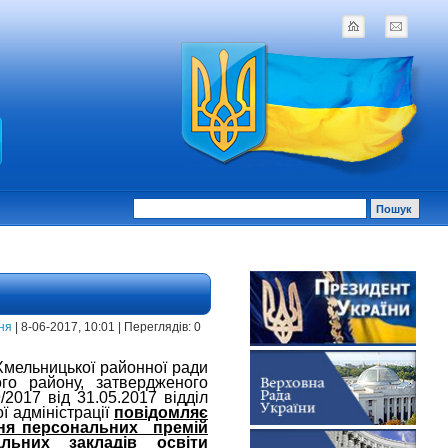
ня
| 8-06-2017, 10:01 | Переглядів: 0
Хмельницької районної ради
го району, затвердженого
2017 від 31.05.2017 відділ
ї адміністрації
повідомляє
ння персональних премій
льних закладів освіти