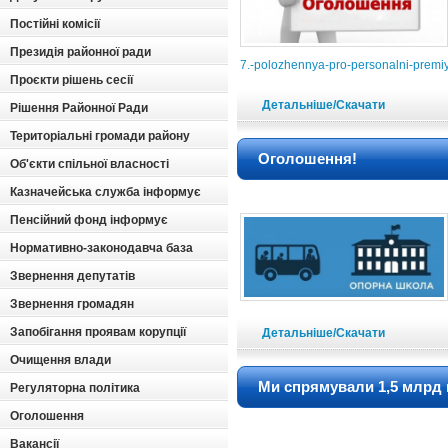
Постійні комісії
Президія районної ради
7.-polozhennya-pro-personalni-premiy
Проєкти рішень сесії
Детальніше/Скачати
Рішення Районної Ради
Територіальні громади району
Оголошення!
Об'єкти спільної власності
Казначейська служба інформує
Пенсійний фонд інформує
Нормативно-законодавча база
Звернення депутатів
Звернення громадян
Запобігання проявам корупції
Детальніше/Скачати
Очищення влади
Ми спрямували 1,5 млрд 
Регуляторна політика
Оголошення
Вакансії