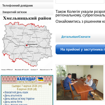
Телефонний довідник
Також Колегія ухвали розро
Зворотній зв'язок
регіональному, субрегіонал
Ознайомитись з рішенням к
Детальніше/Скачати
На прийомі у заступника 