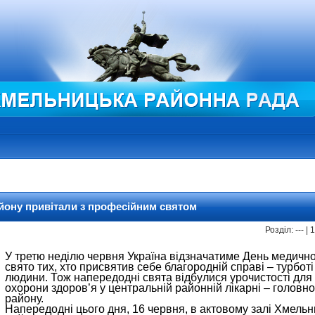
йону привітали з професійним святом
Розділ: --- |
У третю неділю червня Україна відзначатиме День медичн
свято тих, хто присвятив себе благородній справі – турботі
людини. Тож напередодні свята відбулися урочистості для
охорони здоров’я у центральній районній лікарні – головн
району.
Напередодні цього дня, 16 червня, в актовому залі Хмель