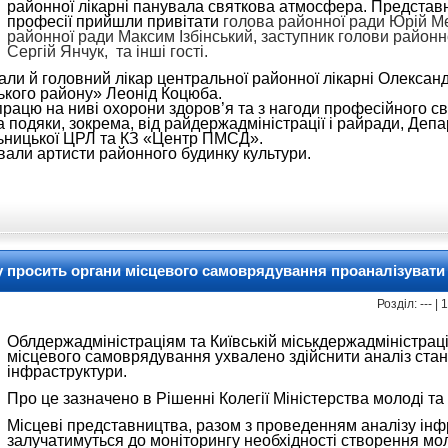
районної лікарні панувала святкова атмосфера. Представ
професії прийшли привітати
голова районної ради Юрій М
районної ради Максим Ізбінський,
заступник голови районно
Сергій Янчук, та інші гості.
тали й головний лікар центральної районної лікарні Олексан
кого району» Леонід Коцюба.
працю на ниві охорони здоров’я та з нагоди професійного с
а подяки, зокрема, від райдержадміністрації і райради, Деп
льницької ЦРЛ та КЗ «Центр ПМСД».
вали артисти районного будинку культури.
 просить органи місцевого самоврядування проаналізувати
Розділ: --- |
Облдержадміністраціям та Київській міськдержадміністраці
місцевого самоврядування ухвалено здійснити аналіз стан
інфраструктури.
Про це зазначено в Рішенні Колегії Міністерства молоді та 
Місцеві представництва, разом з проведенням аналізу інф
залучатимуться до моніторингу необхідності створення мо