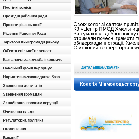
Постійні комісії
Президія районної ради
Своїх колег зі святом приві
Проєкти рішень сесії
КЗ «Центр ПМСД Хмельниць
За сумлінну і добросовісну 
Рішення Районної Ради
отримали почесні грамоти т
Територіальні громади району
облдержадміністрації, Хме
Святковий концерт організу
Об'єкти спільної власності
Казначейська служба інформує
Детальніше/Скачати
Пенсійний фонд інформує
Нормативно-законодавча база
Колегія Мінмолодьспорту
Звернення депутатів
Звернення громадян
Запобігання проявам корупції
Очищення влади
Регуляторна політика
Оголошення
Вакансії