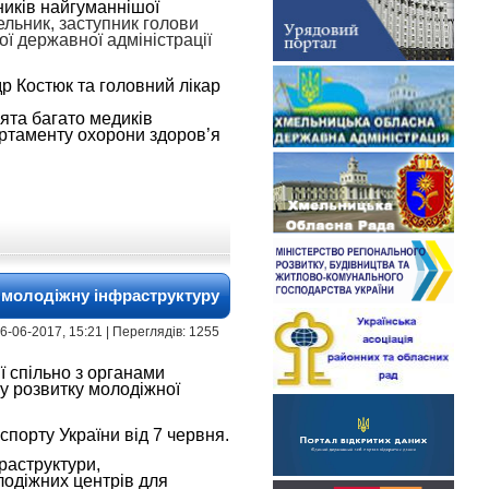
ників найгуманнішої
ельник,
заступник голови
ї державної адміністрації
др Костюк та головний лікар
вята багато медиків
артаменту охорони здоров’я
 молодіжну інфраструктуру
 16-06-2017, 15:21 | Переглядів: 1255
ї спільно з органами
у розвитку молодіжної
спорту України від 7 червня.
раструктури,
лодіжних центрів для