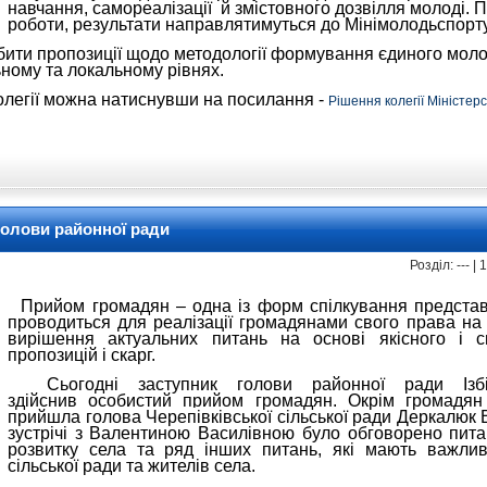
навчання, самореалізації й змістовного дозвілля молоді. 
роботи, результати направлятимуться до Мінімолодьспорту
бити пропозиції щодо методології формування єдиного моло
ьному та локальному рівнях.
олегії можна натиснувши на посилання -
Рішення колегії Міністер
голови районної ради
Розділ: --- |
Прийом громадян – одна із форм спілкування представ
проводиться для реалізації громадянами свого права на
вирішення актуальних питань на основі якісного і с
пропозицій і скарг.
Сьогодні заступник голови районної ради Ізбі
здійснив особистий прийом громадян. Окрім громадян
прийшла голова
Черепі
вківської сільської ради Деркалюк
зустрічі з Валентиною Василівною було обговорено пита
розвитку села та ряд інших питань, які мають важлив
сільської ради та жителів села.