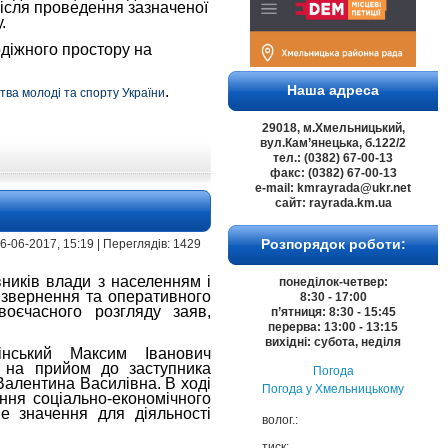
Після проведення зазначеної
.
діжного простору на
Наша адреса
.
ства молоді та спорту України
29018, м.Хмельницький,
вул.Кам’янецька, б.122/2
тел.: (0382) 67-00-13
факс: (0382) 67-00-13
e-mail: kmrayrada@ukr.net
сайт: rayrada.km.ua
Розпорядок роботи:
 16-06-2017, 15:19 | Переглядів: 1429
ників влади з населенням і
понеділок-четвер:
 звернення та оперативного
8:30 - 17:00
воєчасного розгляду заяв,
п’ятниця: 8:30 - 15:45
перерва: 13:00 - 13:15
вихідні: субота, неділя
нський Максим Іванович
 на прийом до заступника
Погода
 Валентина Василівна. В ході
Погода у
Хмельницькому
ння соціально-економічного
е значення для діяльності
волог.:
тиск: