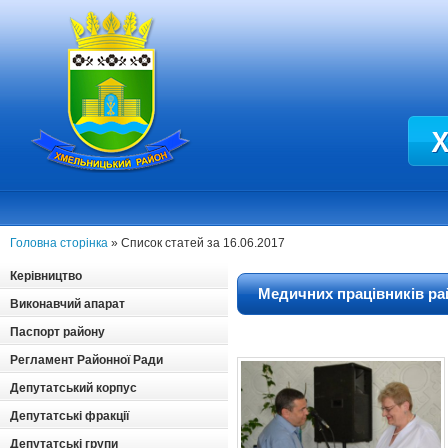
Головна сторінка
» Список статей за 16.06.2017
Керівництво
Медичних працівників ра
Виконавчий апарат
Паспорт району
Регламент Районної Ради
Депутатський корпус
Депутатські фракції
Депутатські групи