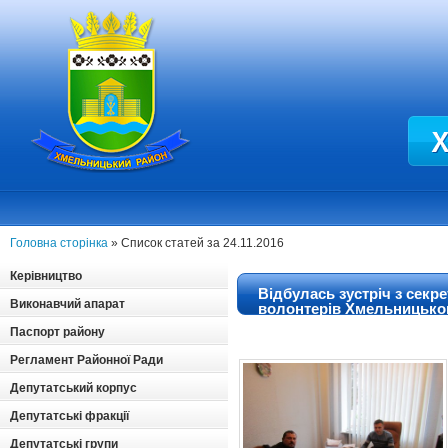
Головна сторінка
» Список статей за 24.11.2016
Керівництво
Відбулась зустріч з секре
Виконавчий апарат
волонтерів Хмельницько
Паспорт району
Регламент Районної Ради
Депутатський корпус
Депутатські фракції
Депутатські групи