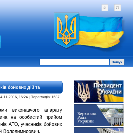
ків бойових дій та
| 24-11-2016, 16:24 | Переглядів: 1687
и виконавчого апарату
вича на особистий прийом
анів АТО, учасників бойових
ій Володимирович.