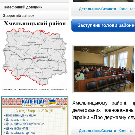
Телефонний довідник
Детальніше/Скачати
Коментарі
Зворотній зв'язок
Заступник голови районно
Хмельницькому районі; п
делегованих повноважень 
України «Про державну служ
Детальніше/Скачати
Коментарі