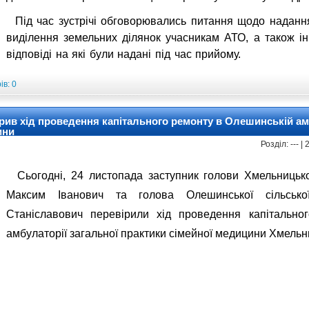
Під час зустрічі обговорювались питання щодо надання
виділення земельних ділянок учасникам АТО, а також ін
відповіді на які були надані під час прийому.
в: 0
рив хід проведення капітального ремонту в Олешинській ам
ини
Розділ: --- 
Сьогодні, 24 листопада заступник голови Хмельницької
Максим Іванович та голова Олешинської сільсько
Станіславович перевірили хід проведення капітально
амбулаторії загальної практики сімейної медицини Хмельн