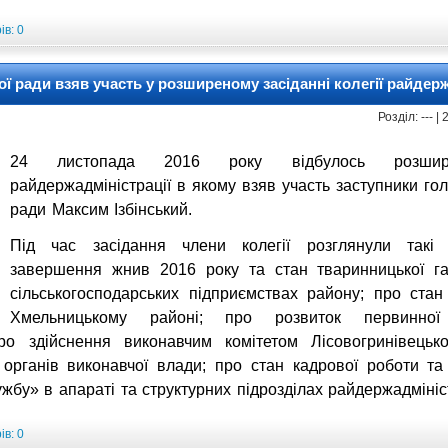
в: 0
ї ради взяв участь у розширеному засіданні колегії райдерж
Розділ: --- 
24 листопада 2016 року відбулось розшире
райдержадміністрації в якому взяв участь заступники го
ради Максим Ізбінський.
Під час засідання члени колегії розглянули такі 
завершення жнив 2016 року та стан тваринницької га
сільськогосподарських підприємствах району; про стан
Хмельницькому районі; про розвиток первинно
ро здійснення виконавчим комітетом Лісовогринівецько
органів виконавчої влади; про стан кадрової роботи т
бу» в апараті та структурних підрозділах райдержадмініст
в: 0