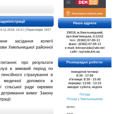
адміністрації
Наша адреса
| 24-11-2016, 14:21 | Переглядів: 1657
29018, м.Хмельницький,
вул.Кам’янецька, б.122/2
тел.: (0382) 67-00-13
не засідання колегії
факс: (0382) 67-00-13
лови Хмельницької районної
e-mail: kmrayrada@ukr.net
сайт: rayrada.km.ua
Розпорядок роботи:
питання: про результати
лузі в зимовий період по
понеділок-четвер:
 пенсійного страхування в
8:30 - 17:00
п’ятниця: 8:30 - 15:45
ї медичної допомоги в
перерва: 13:00 - 13:15
ї сільської ради окремих
вихідні: субота, неділя
а дотримання вимог Закону
Погода
рації.
Погода у
Хмельницькому
волог.:
тиск: