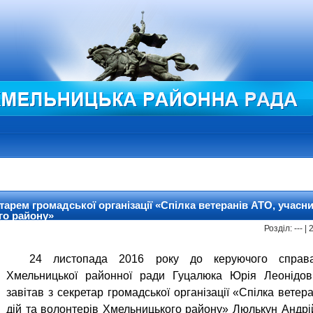
тарем громадської організації «Спілка ветеранів АТО, учасни
го району»
Розділ: --- 
24 листопада 2016 року до керуючого справам
Хмельницької районної ради Гуцалюка Юрія Леонідо
завітав з секретар громадської організації «Спілка ветер
дій та волонтерів Хмельницького району» Люлькун Андр