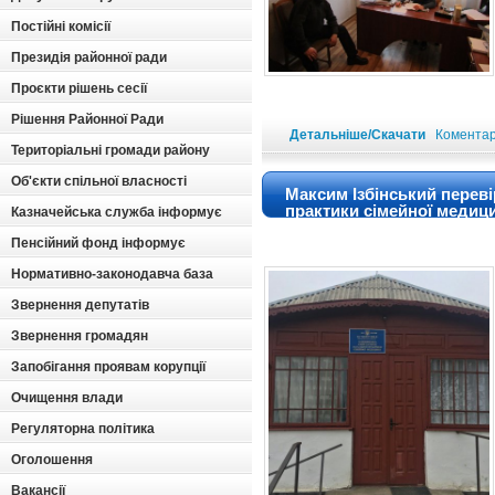
Постійні комісії
Президія районної ради
Проєкти рішень сесії
Рішення Районної Ради
Детальніше/Скачати
Коментарі
Територіальні громади району
Об'єкти спільної власності
Максим Ізбінський переві
практики сімейної медиц
Казначейська служба інформує
Пенсійний фонд інформує
Нормативно-законодавча база
Звернення депутатів
Звернення громадян
Запобігання проявам корупції
Очищення влади
Регуляторна політика
Оголошення
Вакансії