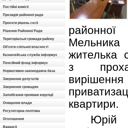
Постійні комісії
Президія районної ради
Проєкти рішень сесії
районно
Рішення Районної Ради
Мельник
Територіальні громади району
Об'єкти спільної власності
жителька 
Казначейська служба інформує
Пенсійний фонд інформує
з прох
Нормативно-законодавча база
вирішенн
Звернення депутатів
Звернення громадян
приватиза
Запобігання проявам корупції
квартири.
Очищення влади
Регуляторна політика
Юрій Во
Оголошення
Вакансії