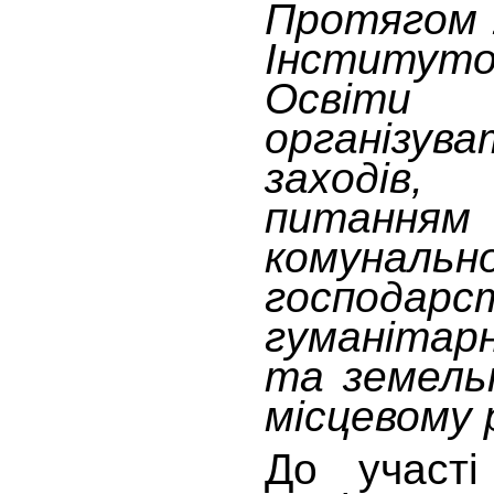
Протягом 
Інститут
Освіти 
організ
заходів,
питання
комунальн
господарс
гуманітар
та земель
місцевому р
До участі