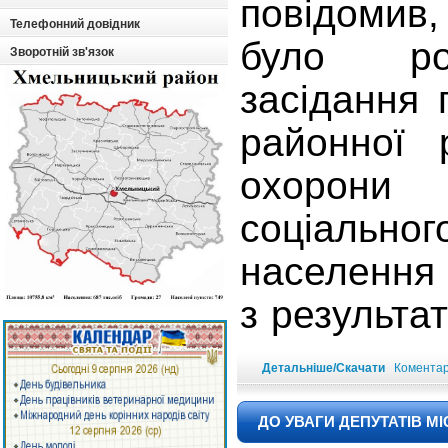
повідомив
Телефонний довідник
було ро
Зворотній зв'язок
засідання п
районної 
охорони
соціаль
населення 
з результа
Детальніше/Скачати
Коментарі
ДО УВАГИ ДЕПУТАТІВ М