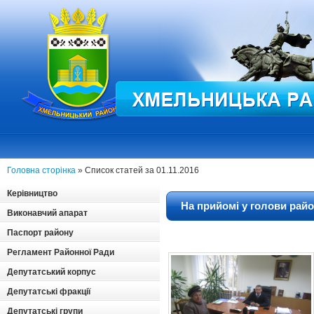
Головна сторінка
» Список статей за 01.11.2016
Керівництво
На прийомі у голови райо
Виконавчий апарат
Паспорт району
Регламент Районної Ради
Депутатський корпус
Депутатські фракції
Депутатські групи