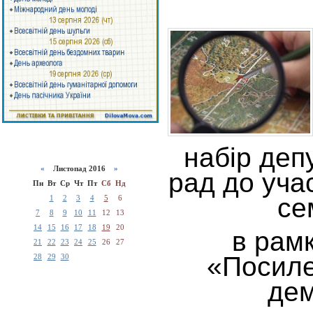
набір деп
«
Листопад 2016
»
рад до уча
Пн
Вт
Ср
Чт
Пт
Сб
Нд
се
1
2
3
4
5
6
7
8
9
10
11
12
13
14
15
16
17
18
19
20
в рам
21
22
23
24
25
26
27
«Посиле
28
29
30
дем