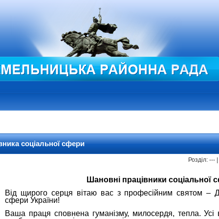
вника соціальної сфери
Розділ: ---
Шановні працівники соціальної 
Від щирого серця вітаю вас з професійним святом – Д
сфери України!
Ваша праця сповнена гуманізму, милосердя, тепла. Усі