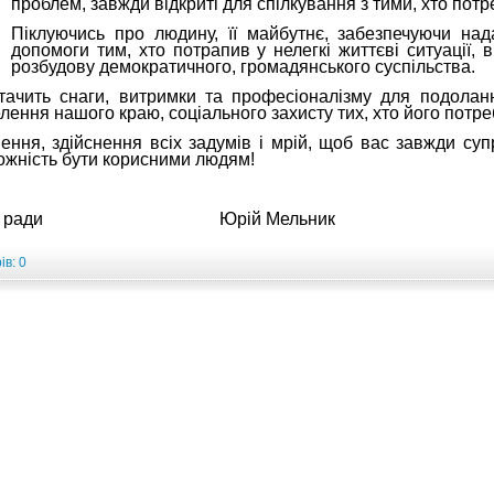
проблем, завжди відкриті для спілкування з тими, хто пот
Піклуючись про людину, її майбутнє, забезпечуючи над
допомоги тим, хто потрапив у нелегкі життєві ситуації,
розбудову демократичного, громадянського суспільства.
ачить снаги, витримки та професіоналізму для подоланн
ення нашого краю, соціального захисту тих, хто його потре
ння, здійснення всіх задумів і мрій, щоб вас завжди с
ожність бути корисними людям!
 районної ради Юрій Мельник
в: 0