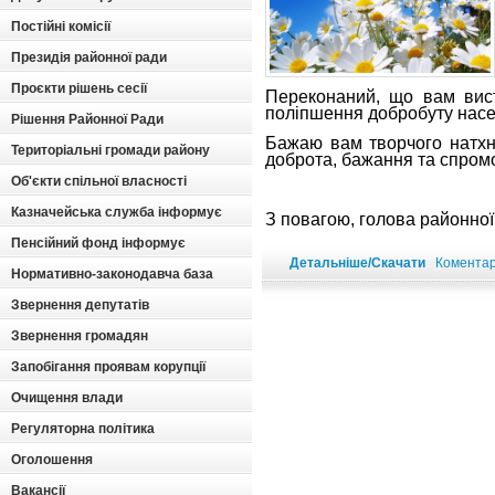
Постійні комісії
Президія районної ради
Проєкти рішень сесії
Переконаний, що вам вист
поліпшення добробуту насел
Рішення Районної Ради
Бажаю вам творчого натхне
Територіальні громади району
доброта, бажання та спром
Об'єкти спільної власності
Казначейська служба інформує
З повагою, голова
Пенсійний фонд інформує
Детальніше/Скачати
Коментарі
Нормативно-законодавча база
Звернення депутатів
Звернення громадян
Запобігання проявам корупції
Очищення влади
Регуляторна політика
Оголошення
Вакансії