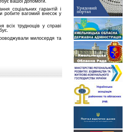
ребує вашої допомоги.
ання соціальних гарантій і
 ви робите вагомий внесок у
я всіх труднощів у справі
бує.
упроводжували милосердя та