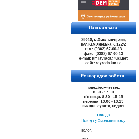
Наша адреса
29018, м.Хмельницький,
вул.Кам’янецька, б.122/2
тел.: (0382) 67-00-13
факс: (0382) 67-00-13
e-mail: kmrayrada@ukr.net
сайт: rayrada.km.ua
Розпорядок роботи:
понеділок-четвер:
8:30 - 17:00
п’ятниця: 8:30 - 15:45
перерва: 13:00 - 13:15
вихідні: субота, неділя
Погода
Погода у
Хмельницькому
волог.:
тиск: