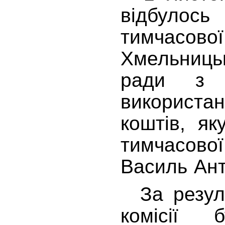
відбуло
тимчасо
Хмельниц
ради з 
використа
коштів, як
тимчасово
Василь Ант
За резуль
комісії 