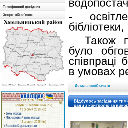
водопоста
Телефонний довідник
- освітле
Зворотній зв'язок
бібліотеки,
Також під
було обго
співпраці б
в умовах 
Детальніше/Скачати
Відбулось засідання тимч
ради з контролю за вико