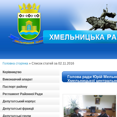
Головна сторінка
» Список статей за 02.11.2016
Керівництво
Голова ради Юрій Мельни
Виконавчий апарат
Хмельницької центрально
Паспорт району
Регламент Районної Ради
Депутатський корпус
Депутатські фракції
Депутатські групи