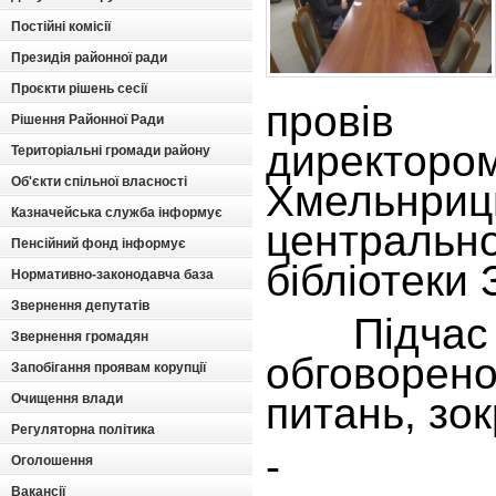
Постійні комісії
Президія районної ради
Проєкти рішень сесії
провів 
Рішення Районної Ради
директоро
Територіальні громади району
Об'єкти спільної власності
Хмельнриц
Казначейська служба інформує
централь
Пенсійний фонд інформує
бібліотеки 
Нормативно-законодавча база
Звернення депутатів
Підчас з
Звернення громадян
обговорен
Запобігання проявам корупції
питань, зо
Очищення влади
Регуляторна політика
- п
Оголошення
Вакансії