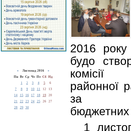
2016 року
будо ство
комісії 
«
Листопад 2016
»
Пн
Вт
Ср
Чт
Пт
Сб
Нд
районної 
1
2
3
4
5
6
7
8
9
10
11
12
13
за вик
14
15
16
17
18
19
20
21
22
23
24
25
26
27
бюджетних 
28
29
30
1 листоп