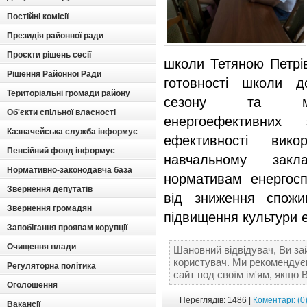
Постійні комісії
Президія районної ради
Проєкти рішень сесії
школи Тетяною Петрі
Рішення Районної Ради
готовності школи д
Територіальні громади району
сезону та мож
Об'єкти спільної власності
енергоефективних
Казначейська служба інформує
ефективності вико
Пенсійний фонд інформує
навчальному закла
Нормативно-законодавча база
нормативам енергосп
Звернення депутатів
від зниження спожи
Звернення громадян
підвищення культури 
Запобігання проявам корупції
Очищення влади
Шановний відвідувач, Ви за
користувач. Ми рекомендує
Регуляторна політика
сайт под своїм ім'ям, якщо 
Оголошення
Переглядів: 1486 |
Коментарі: (0
Вакансії