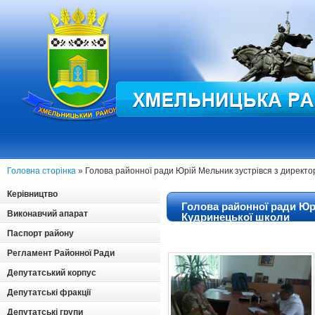
Головна сторінка
» Голова районної ради Юрій Мельник зустрівся з директ
Керівництво
Голова районної ради Юр
Виконавчий апарат
Кудринецької школи
Паспорт району
Регламент Районної Ради
Депутатський корпус
Депутатські фракції
Депутатські групи