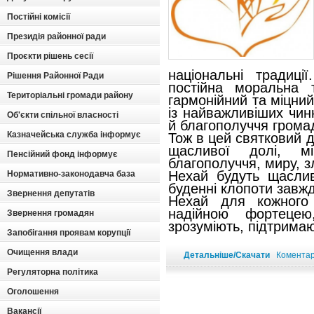
Постійні комісії
Президія районної ради
Проєкти рішень сесії
національні традиц
Рішення Районної Ради
постійна моральна 
Територіальні громади району
гармонійний та міцни
із найважливіших чинн
Об'єкти спільної власності
й благополуччя грома
Казначейська служба інформує
Тож в цей святковий 
щасливої долі, мі
Пенсійний фонд інформує
благополуччя, миру, з
Нехай будуть щаслив
Нормативно-законодавча база
буденні клопоти завж
Звернення депутатів
Нехай для кожного
надійною фортеце
Звернення громадян
зрозуміють, підтрима
Запобігання проявам корупції
Очищення влади
Детальніше/Скачати
Коментарі
Регуляторна політика
Оголошення
Вакансії