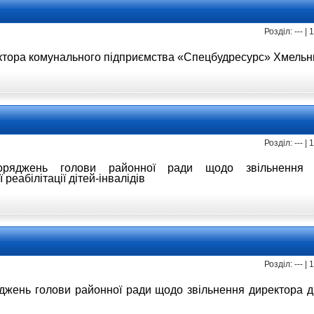
Розділ: --- |
ектора
комунального підприємства
«Спецбудресурс»
Хмельни
Розділ: --- |
поряджень
голови районної ради щодо звільненн
 реабілітації дітей-інвалідів
Розділ: --- |
яджень
голови районної ради щодо звільнення
директора д