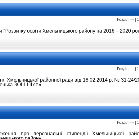
Розділ: --- |
и "Розвитку
освіти Хмельницького району
на 2016 – 2020 ро
Розділ: --- |
ння Хмельницької
районної ради від 18.02.2014 р. № 31-24/
цька ЗОШ І-ІІ ст.»
Розділ: --- |
ложення про
персональні стипендії Хмельницької
рай
льницького району