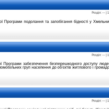
Розділ: --- |
ної Програми
подолання та запобігання бідності
у Хмельни
Розділ: --- |
ої Програми забезпечення
безперешкодного доступу люд
ломобільних
груп населення до об'єктів житлового і
громадс
Розділ: --- |