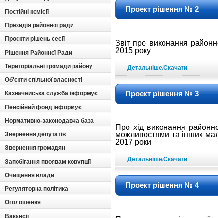
Проект рішення № 2
Постійні комісії
Президія районної ради
Проєкти рішень сесії
Звіт про виконання район
2015 року
Рішення Районної Ради
Територіальні громади району
Детальніше/Скачати
Об'єкти спільної власності
Проект рішення № 3
Казначейська служба інформує
Пенсійний фонд інформує
Нормативно-законодавча база
Про хід виконання районн
можливостями та інших ма
Звернення депутатів
2017 роки
Звернення громадян
Детальніше/Скачати
Запобігання проявам корупції
Очищення влади
Проект рішення № 4
Регуляторна політика
Оголошення
Вакансії