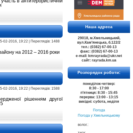
) участь
в антитерористичній
и
Наша адреса
29018, м.Хмельницький,
 15-02-2016, 19:22 | Переглядів: 1488
вул.Кам’янецька, б.122/2
тел.: (0382) 67-00-13
факс: (0382) 67-00-13
айону на 2012 – 2016 роки
e-mail: kmrayrada@ukr.net
сайт: rayrada.km.ua
Розпорядок роботи:
понеділок-четвер:
8:30 - 17:00
 15-02-2016, 19:22 | Переглядів: 1588
п’ятниця: 8:30 - 15:45
перерва: 13:00 - 13:15
твердженої
рішенням другої
вихідні: субота, неділя
15
Погода
Погода у
Хмельницькому
волог.:
тиск: