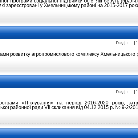
онної Програми
соціальної підтримки осіб, які беруть (брали
які зареєстровані у Хмельницькому районі
на 2015-2017 рок
Розділ: --- |
рами розвитку
агропромислового комплексу
Хмельницького р
Розділ: --- |
рограми «Піклування»
на період 2016-2020 років, за
цької
районної ради VIІ скликання від 04.12.2015 р.
№ 9-2/20