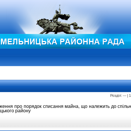
Розділ: --- |
оження
про порядок списання майна, що належить
до спіль
цького району