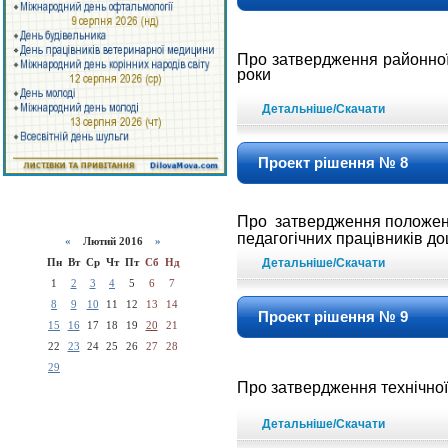
Про затвердження районно
роки
Детальніше/Скачати
Проект рішення № 8
Про затвердження положен
педагогічних
працівників до
«
Лютий 2016
»
Пн
Вт
Ср
Чт
Пт
Сб
Нд
Детальніше/Скачати
1
2
3
4
5
6
7
8
9
10
11
12
13
14
Проект рішення № 9
15
16
17
18
19
20
21
22
23
24
25
26
27
28
29
Про затвердження технічної
Детальніше/Скачати