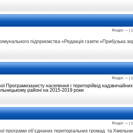
Розділ: --- |
омунального підприємства «Редакція газети «Прибузька зо
Розділ: --- |
вої Програмизахисту населення і територійвід надзвичайних
льницькому районі на 2015-2019 роки
Розділ: --- |
ної програми
об’єднаних територіальних громад
та Хмельни