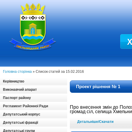
Головна сторінка
» Список статей за 15.02.2016
Керівництво
Проект рішення № 1
Виконавчий апарат
Паспорт району
Регламент Районної Ради
Про внесення змін до Пол
громад
сіл, селища Хмельни
Депутатський корпус
Детальніше/Скачати
Депутатські фракції
Депутатські групи