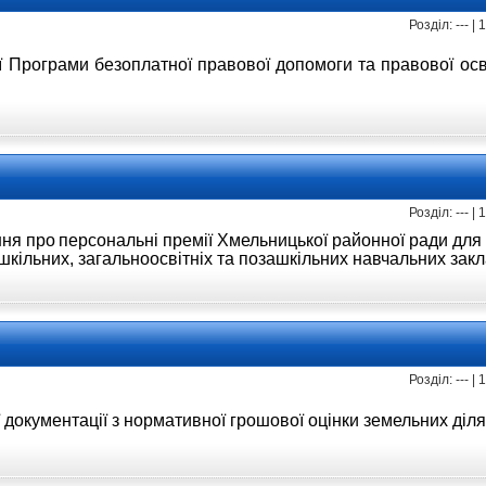
Розділ: --- |
ї Програми
безоплатної правової допомоги
та правової ос
Розділ: --- |
ня про
персональні премії Хмельницької
районної ради для
шкільних, загальноосвітніх
та позашкільних навчальних зак
Розділ: --- |
 документації
з нормативної грошової оцінки земельних діл