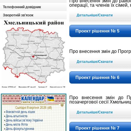
Про внесення змін до рай
операції, та членів їх сімей,
Телефонний довідник
Зворотній зв'язок
Детальніше/Скачати
Проект рішення № 5
Про внесення змін до Прог
Детальніше/Скачати
Проект рішення № 6
Про внесення змін до П
позачергової сесії Хмельни
Детальніше/Скачати
Проект рішення № 7