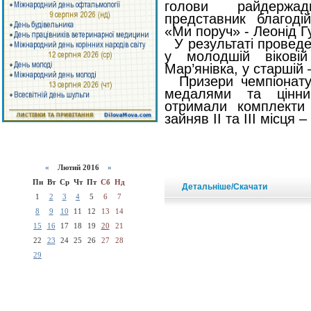
голови райдержадм
представник благоді
«Ми поруч» - Леонід Г
У результаті проведе
у молодшій вікові
Мар’янівка, у старшій
Призери чемпіонату 
медалями та цінни
отримали комплекти 
зайняв ІІ та ІІІ місця – 
«
Лютий 2016
»
Пн
Вт
Ср
Чт
Пт
Сб
Нд
Детальніше/Скачати
1
2
3
4
5
6
7
8
9
10
11
12
13
14
15
16
17
18
19
20
21
22
23
24
25
26
27
28
29