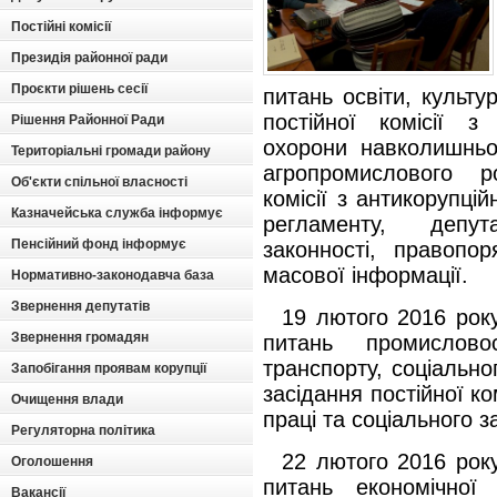
Постійні комісії
Президія районної ради
Проєкти рішень сесії
питань освіти, культу
постійної комісії з
Рішення Районної Ради
охорони навколишньо
Територіальні громади району
агропромислового р
Об'єкти спільної власності
комісії з антикорупцій
Казначейська служба інформує
регламенту, депут
Пенсійний фонд інформує
законності, правопо
масової інформації.
Нормативно-законодавча база
Звернення депутатів
19 лютого 2016 року
Звернення громадян
питань промислово
транспорту, соціально
Запобігання проявам корупції
з
асідання постійної ко
Очищення влади
праці та соціального 
Регуляторна політика
22 лютого 2016 року
Оголошення
питань економічної 
Вакансії