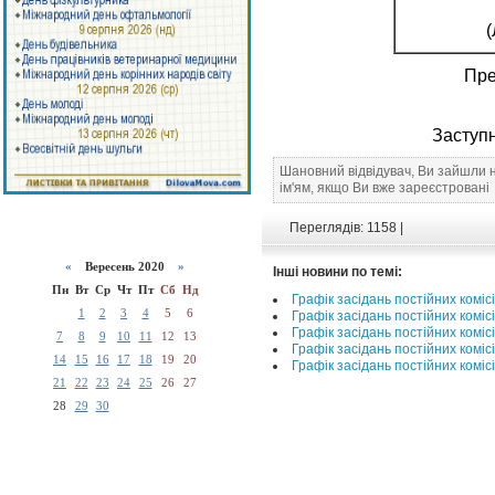
(
Пре
Зас
Шановний відвідувач, Ви зайшли 
ім'ям, якщо Ви вже зареєстровані
Переглядів: 1158 |
«
Вересень 2020
»
Інші новини по темі:
Пн
Вт
Ср
Чт
Пт
Сб
Нд
Графік засідань постійних коміс
1
2
3
4
5
6
Графік засідань постійних коміс
Графік засідань постійних коміс
7
8
9
10
11
12
13
Графік засідань постійних коміс
14
15
16
17
18
19
20
Графік засідань постійних коміс
21
22
23
24
25
26
27
28
29
30