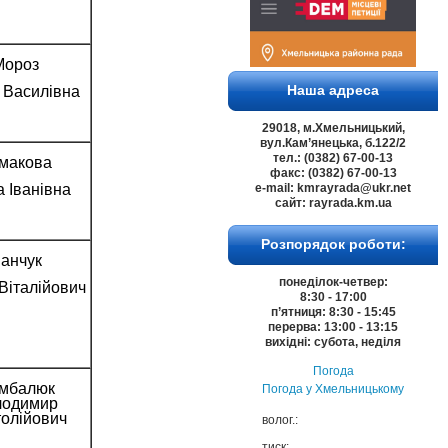
Мороз
Наша адреса
 Василівна
29018, м.Хмельницький,
вул.Кам’янецька, б.122/2
тел.: (0382) 67-00-13
макова
факс: (0382) 67-00-13
 Іванівна
e-mail: kmrayrada@ukr.net
сайт: rayrada.km.ua
Розпорядок роботи:
анчук
понеділок-четвер:
Віталійович
8:30 - 17:00
п’ятниця: 8:30 - 15:45
перерва: 13:00 - 13:15
вихідні: субота, неділя
Погода
мбалюк
Погода у
Хмельницькому
лодимир
олійович
волог.:
тиск: