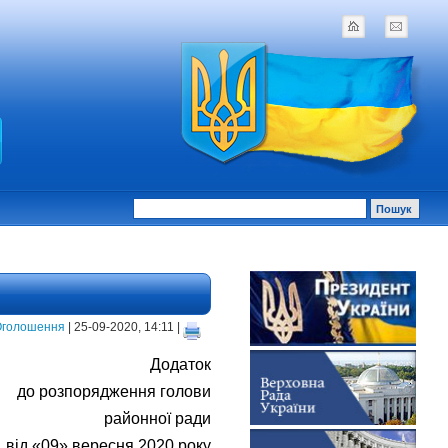
Оголошення
| 25-09-2020, 14:11 |
Додаток
до розпорядження голови
районної ради
від «09» вересня 2020 року