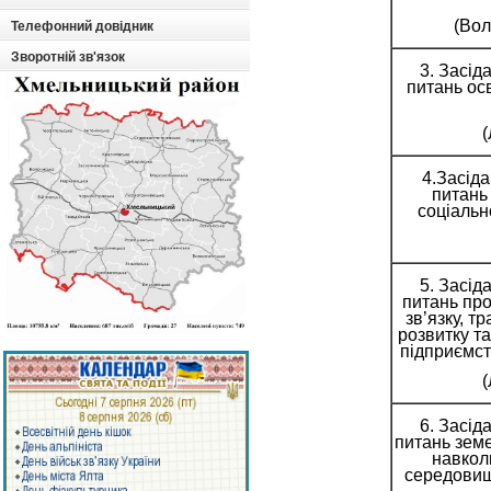
(Вол
Телефонний довідник
Зворотній зв'язок
3. Засіда
питань осв
(
4.Засіда
питань
соціальн
5. Засіда
питань про
зв’язку, т
розвитку та
підприємст
(
6. Засіда
питань зем
навкол
середовищ