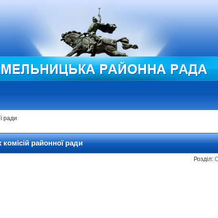
ї ради
х комісій районної ради
Розділ: