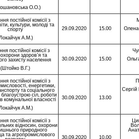
ошановська О.О.)
ння постійної комісії з
іти, культури, молоді та
29.09.2020
15.00
Олена
спорту
Локайчук А.М.)
ння постійної комісії з
Чу
 охорони здоров’я та
30.09.2020
15.00
Ольга
ого захисту населення
(Штойко В.Г.)
ння постійної комісії з
П
мисловості, енергетики,
Сергій 
ранспорту та соціального
 благоустрою сіл, роботи
30.09.2020
13.00
в комунальної власності
Локайчук А.М.)
ння постійної комісії з
Ци
ельних відносин, охорони
Во
ишнього природного
Анат
а та агропромислового
30.09.2020
10.00