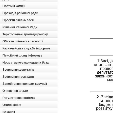
Постійні комісії
Президія районної ради
Проєкти рішень сесії
Рішення Районної Ради
Територіальні громади району
Об'єкти спільної власності
Казначейська служба інформує
Пенсійний фонд інформує
1.Засіда
Нормативно-законодавча база
питань ант
правоп
Звернення депутатів
депутатс
законност
Звернення громадян
ма
Запобігання проявам корупції
Очищення влади
2. Засіда
Регуляторна політика
питань 
бюджету
Оголошення
розвитку
Вакансії