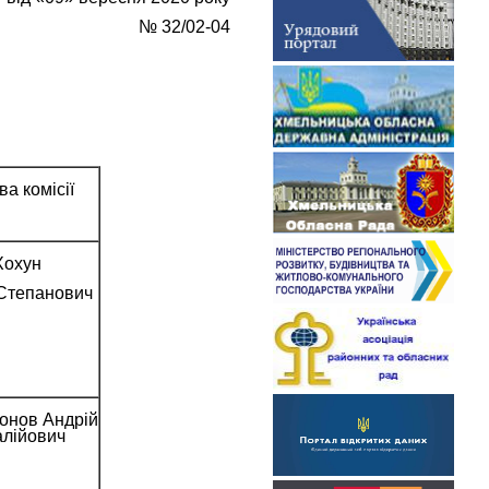
№ 32/02-04
ва комісії
Хохун
Степанович
онов Андрій
алійович