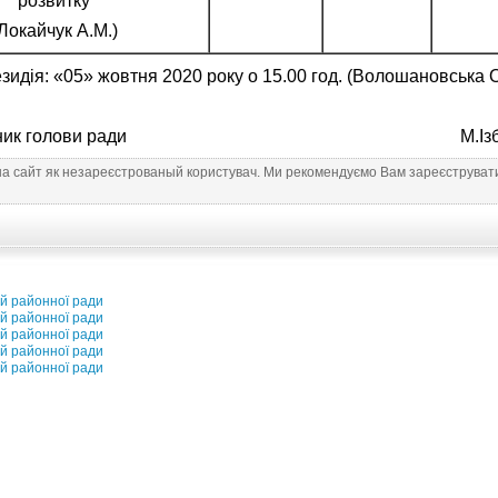
розвитку
Локайчук А.М.)
зидія: «05» жовтня 2020 року о 15.00 год. (Волошановська О
тупник голови ради М.Ізбінс
на сайт як незареєстрованый користувач. Ми рекомендуємо Вам зареєструвати
ій районної ради
ій районної ради
ій районної ради
ій районної ради
ій районної ради