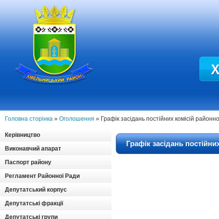
Головна сторінка
»
Оголошення
» Графік засідань постійних комісій районно
Керівництво
Графік засідань постійни
Виконавчий апарат
Паспорт району
Регламент Районної Ради
Депутатський корпус
Депутатські фракції
Депутатські групи