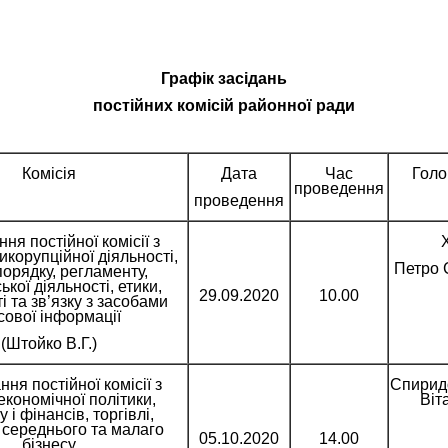
Графік засідань
постійних комісій районної ради
Комісія
Дата
Час
Голо
проведення
проведення
ння постійної комісії з
икорупційної діяльності,
Петро 
орядку, регламенту,
ької діяльності, етики,
29.09.2020
10.00
і та зв’язку з засобами
сової інформації
(Штойко В.Г.)
ння постійної комісії з
Спирид
економічної політики,
Віт
 і фінансів, торгівлі,
 середнього та малаго
05.10.2020
14.00
бізнесу