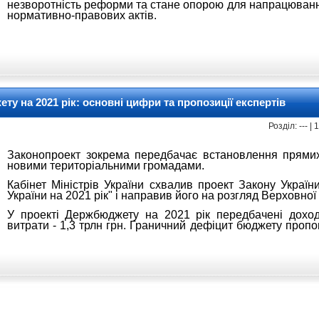
незворотність реформи та стане опорою для напрацюванн
нормативно-правових актів.
у на 2021 рік: основні цифри та пропозиції експертів
Розділ: --- |
Законопроект зокрема передбачає встановлення прями
новими територіальними громадами.
Кабінет Міністрів України схвалив проект Закону Укра
України на 2021 рік" і направив його на розгляд Верховної
У проекті Держбюджету на 2021 рік передбачені доходи
витрати - 1,3 трлн грн. Граничний дефіцит бюджету пропо