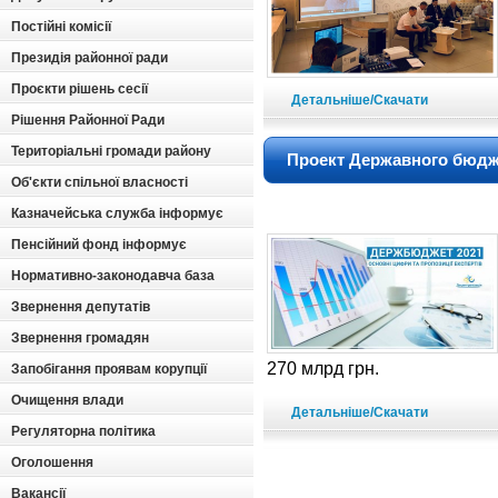
Постійні комісії
Президія районної ради
Проєкти рішень сесії
Детальніше/Скачати
Рішення Районної Ради
Територіальні громади району
Проект Державного бюджет
Об'єкти спільної власності
Казначейська служба інформує
Пенсійний фонд інформує
Нормативно-законодавча база
Звернення депутатів
Звернення громадян
270 млрд грн.
Запобігання проявам корупції
Очищення влади
Детальніше/Скачати
Регуляторна політика
Оголошення
Вакансії