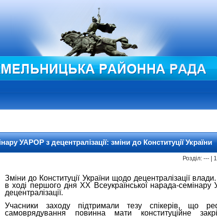
ару УАРОР з децентралізації: зміни до Конституції України
Розділ: --- |
Зміни до Конституції України щодо децентралізації влад
в ході першого дня XX Всеукраїнської нарада-семінару
децентралізації.
Учасники заходу підтримали тезу спікерів, що ре
самоврядування повинна мати конституційне закр