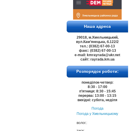
Наша адреса
29018, м.Хмельницький,
вул.Кам’янецька, б.122/2
тел.: (0382) 67-00-13
факс: (0382) 67-00-13
e-mail: kmrayrada@ukr.net
сайт: rayrada.km.ua
Розпорядок роботи:
понеділок-четвер:
8:30 - 17:00
п’ятниця: 8:30 - 15:45
перерва: 13:00 - 13:15
вихідні: субота, неділя
Погода
Погода у
Хмельницькому
волог.:
тиск: