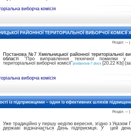
оріальна виборча комісія
ЦЬКОЇ РАЙОННОЇ ТЕРИТОРІАЛЬНОЇ ВИБОРЧОЇ КОМІСІЇ 
Розділ: ---
Постанова №7 Хмельницької районної територіальної виб
області
"
Про виправлення технічної помилки у в
територіальної виборчої комісії"
[20.22 Kb] (з
postanova-7.docx
оріальна виборча комісія
сті із підприємцями – один із ефективних шляхів підвищенн
Розділ: ---
Уже традиційно у першу неділю вересня, згідно з Указом 
державі відзначається День підприємця. У цей ден