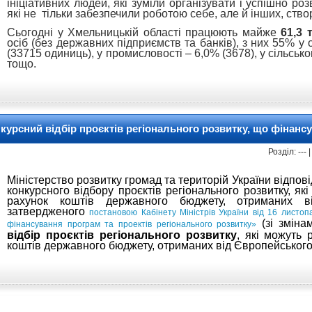
ініціативних людей, які зуміли організувати і успішно ро
які не тільки забезпечили роботою себе, але й інших, ство
Сьогодні у Хмельницькій області працюють майже
61,3 
осіб (без державних підприємств та банків), з них 55% у о
(33715 одиниць), у промисловості – 6,0% (3678), у сільськ
тощо.
курсний відбір проєктів регіонального розвитку, що фінанс
Розділ: ---
Міністерство розвитку громад та територій України відпо
конкурсного відбору проєктів регіонального розвитку, як
рахунок коштів державного бюджету, отриманих в
затвердженого
постановою Кабінету Міністрів України від 16 листо
(зі зміна
фінансування програм та проектів регіонального розвитку»
відбір
проєктів регіонального розвитку
, які можуть 
коштів державного бюджету, отриманих від Європейського