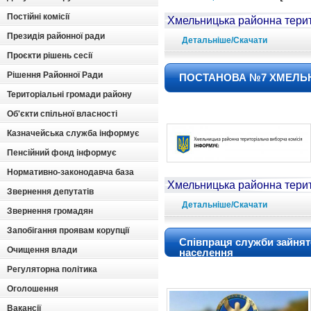
Постійні комісії
Хмельницька районна терит
Президія районної ради
Детальніше/Скачати
Проєкти рішень сесії
Рішення Районної Ради
ПОСТАНОВА №7 ХМЕЛЬНИ
Територіальні громади району
Об'єкти спільної власності
Казначейська служба інформує
Пенсійний фонд інформує
Нормативно-законодавча база
Хмельницька районна терит
Звернення депутатів
Детальніше/Скачати
Звернення громадян
Запобігання проявам корупції
Співпраця служби зайнято
Очищення влади
населення
Регуляторна політика
Оголошення
Вакансії