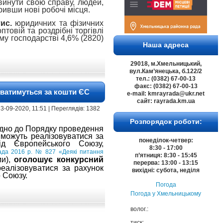
звинути свою справу, людей,
ривши нові робочі місця.
тис.
юридичних та фізичних
птовій та роздрібні торгівлі
ому господарстві 4,6% (2820)
Наша адреса
29018, м.Хмельницький,
вул.Кам’янецька, б.122/2
тел.: (0382) 67-00-13
факс: (0382) 67-00-13
уватимуться за кошти ЄС
e-mail: kmrayrada@ukr.net
сайт: rayrada.km.ua
 | 3-09-2020, 11:51 | Переглядів: 1382
Розпорядок роботи:
відно до Порядку проведення
і можуть реалізовуватися за
понеділок-четвер:
ід Європейського Союзу,
8:30 - 17:00
пада 2016 р. № 827 «Деякі питання
п’ятниця: 8:30 - 15:45
ми),
оголошує конкурсний
перерва: 13:00 - 13:15
реалізовуватися за рахунок
вихідні: субота, неділя
 Союзу.
Погода
Погода у
Хмельницькому
волог.:
тиск: