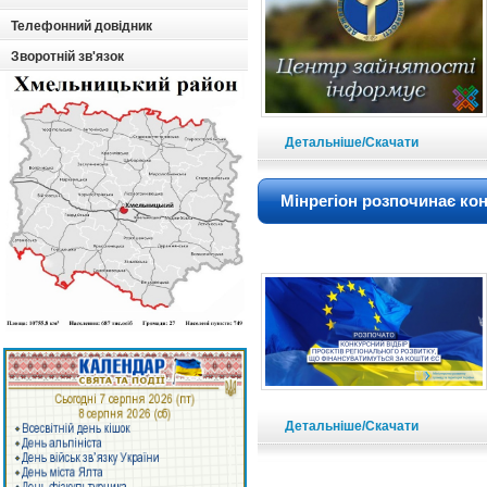
Телефонний довідник
Зворотній зв'язок
Детальніше/Скачати
Мінрегіон розпочинає кон
Детальніше/Скачати