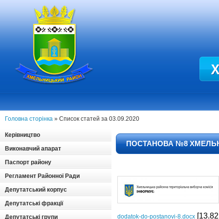
Головна сторінка
» Список статей за 03.09.2020
Керівництво
ПОСТАНОВА №8 ХМЕЛЬНИ
Виконавчий апарат
Паспорт району
Регламент Районної Ради
Депутатський корпус
Депутатські фракції
[13.82
dodatok-do-postanovi-8.docx
Депутатські групи