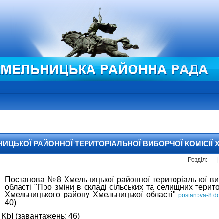
ЦЬКОЇ РАЙОННОЇ ТЕРИТОРІАЛЬНОЇ ВИБОРЧОЇ КОМІСІЇ 
Розділ: ---
Постанова №8 Хмельницької районної територіальної виб
області "Про зміни в складі сільських та селищних терит
Хмельницького району Хмельницької області"
postanova-8.d
40)
 Kb] (завантажень: 46)