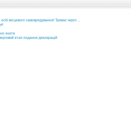
 осіб місцевого самоврядування! Триває черго ...
и!
бно знати
 черговий етап подання декларацій