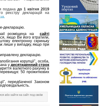
ти подана
до 1 квітня 2019
 реєстру декларацій на
.
ua.
е-декларацію.
е-mail розміщена на
сайті
ся, якщо Ви його втратили,
оштову електронну скриньку
ак лише у випадку, якщо при
 виправлену декларацію.
побігання корупції", особа,
зана у
десятиденний строк
дкриття валютного рахунку в
 перевищує 50 прожиткових
ії",
передбаченої Законом
 відповідальність.
ся або зайти на сайт под своїм