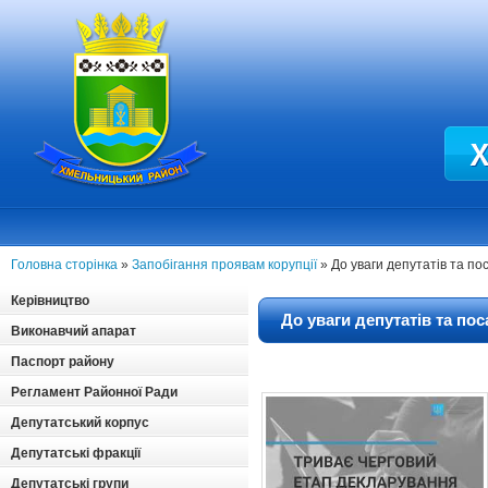
Головна сторінка
»
Запобігання проявам корупції
» До уваги депутатів та по
Керівництво
До уваги депутатів та по
Виконавчий апарат
Паспорт району
Регламент Районної Ради
Депутатський корпус
Депутатські фракції
Депутатські групи