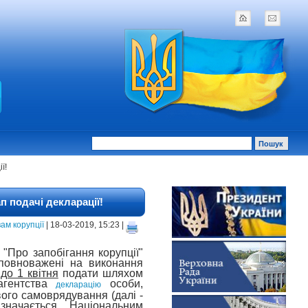
ї!
п подачі декларації!
ам корупції
| 18-03-2019, 15:23 |
 "Про запобігання корупції"
уповноважені на виконання
о
до 1 квітня
подати шляхом
 агентства
особи,
декларацію
ого самоврядування (далі -
начається Національним