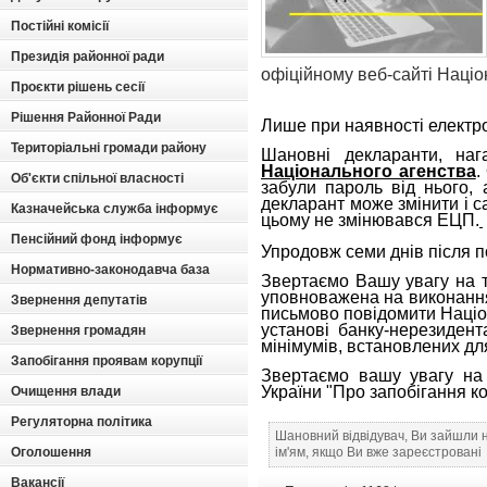
Постійні комісії
Президія районної ради
офіційному веб-сайті Націо
Проєкти рішень сесії
Рішення Районної Ради
Лише при наявності електр
Територіальні громади району
Шановні декларанти, на
Національного агенства
.
Об'єкти спільної власності
забули пароль від нього, 
декларант може змінити і с
Казначейська служба інформує
цьому не змінювався ЕЦП.
Пенсійний фонд інформує
Упродовж семи днів після 
Нормативно-законодавча база
Звертаємо Вашу увагу на те
уповноважена на виконанн
Звернення депутатів
письмово повідомити Наці
установі банку-нерезиден
Звернення громадян
мінімумів, встановлених для
Запобігання проявам корупції
Звертаємо вашу увагу н
України "Про запобігання ко
Очищення влади
Регуляторна політика
Шановний відвідувач, Ви зайшли 
Оголошення
ім'ям, якщо Ви вже зареєстровані
Вакансії