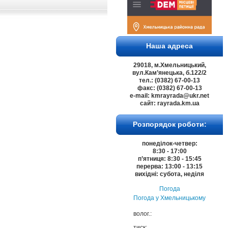
Наша адреса
29018, м.Хмельницький,
вул.Кам’янецька, б.122/2
тел.: (0382) 67-00-13
факс: (0382) 67-00-13
e-mail: kmrayrada@ukr.net
сайт: rayrada.km.ua
Розпорядок роботи:
понеділок-четвер:
8:30 - 17:00
п’ятниця: 8:30 - 15:45
перерва: 13:00 - 13:15
вихідні: субота, неділя
Погода
Погода у
Хмельницькому
волог.:
тиск: