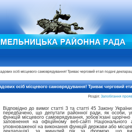
садових осіб місцевого самоврядування! Триває черговий етап подачі деклараці
садових осіб місцевого самоврядування! Триває черговий ета
Розділ:
Запобігання прояв
Відповідно до вимог статті 3 та статті 45 Закону України
передбачено, що депутати районної ради, як особи, 
функцій місцевого самоврядування, зобов'язані щорічн
заповнення на офіційному веб-сайті Національного
уповноваженої на виконання функцій держави або місцев
декларація), за минулий рік за формою, що виз