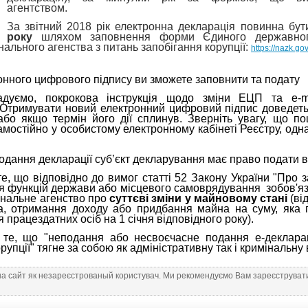
агентством.
За звітний 2018 рік електронна декларація повинна бу
року
шляхом заповнення форми Єдиного державного
нального агенства з питань запобігання корупції:
https://
nazk.
gov
онного цифрового підпису ви зможете заповнити та подату 
гадуємо, покрокова інструкція щодо зміни ЕЦП та 
 Отримувати новий електронний цифровий підпис доведеть
або якщо термін його дії сплинув. Зверніть увагу, що п
амостійно у особистому електронному кабінеті Реєстру, одн
подання декларації суб’єкт декларування має право подати
, що відповідно до вимог статті 52 Закону України "Про за
я функцій держави або місцевого самоврядування зобов'я
ональне агенство про
суттєві зміни у майновому стані
(ві
та, отримання доходу або придбання майна на суму, яка
 працездатних осіб на 1 січня відповідного року).
а те, що
"неподання або несвоєчасне подання е-декларац
рупції" тягне за собою як адміністративну так і кримінальну
на сайт як незареєстрованый користувач. Ми рекомендуємо Вам зареєструвати