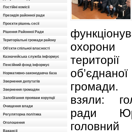
Постійні комісії
Президія районної ради
Проєкти рішень сесії
функціону
Рішення Районної Ради
Територіальні громади району
охорони
Об'єкти спільної власності
території
Казначейська служба інформує
Пенсійний фонд інформує
об’єднаної
Нормативно-законодавча база
Звернення депутатів
громади.
Звернення громадян
взяли: го
Запобігання проявам корупції
Очищення влади
ради Юр
Регуляторна політика
голов
Оголошення
Вакансії