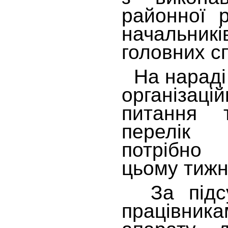
районної 
начальник
головних сп
На нараді 
організац
питання 
перелік 
потрібно
цьому тижн
За підсу
працівник