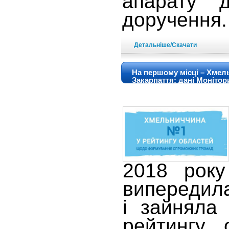
апарату д
доручення.
Детальніше/Скачати
На першому місці – Хмел
Закарпаття: дані Монітор
2018 року
випередил
і зайняла
рейтингу 