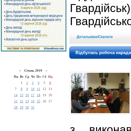
Гвардійсь
Гвардійсько
Детальніше/Скачати
Відбулась робоча нарада
«
Січень 2019
»
Пн
Вт
Ср
Чт
Пт
Сб
Нд
1
2
3
4
5
6
7
8
9
10
11
12
13
14
15
16
17
18
19
20
21
22
23
24
25
26
27
28
29
30
31
з викона