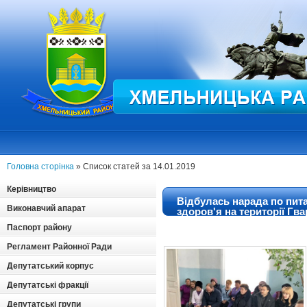
Головна сторінка
» Список статей за 14.01.2019
Керівництво
Відбулась нарада по пит
Виконавчий апарат
здоров'я на території Гв
Паспорт району
Регламент Районної Ради
Депутатський корпус
Депутатські фракції
Депутатські групи