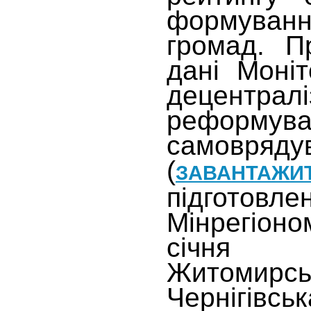
формуван
громад. П
дані Моні
децентр
реформува
самовряду
(
ЗАВАНТАЖИ
підготовле
Мінрегіон
січня 
Житомирсь
Чернігівсь