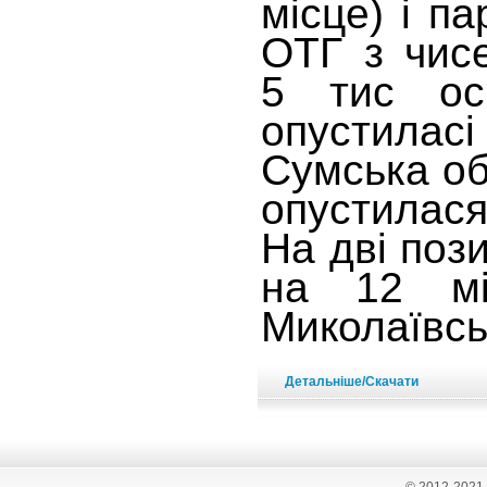
місце) і па
ОТГ з чис
5 тис осі
опустилас
Сумська об
опустилас
На дві пози
на 12 мі
Миколаївсь
Детальніше/Скачати