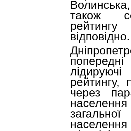
Волинська
також с
рейтингу
відповідно.
Дніпропет
попередні
лідирую
рейтингу, 
через пар
населе
загальн
населенн