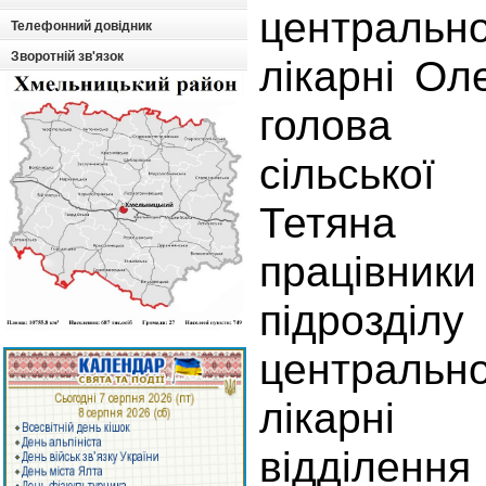
централь
Телефонний довідник
Зворотній зв'язок
лікарні Ол
голова 
сільс
Тетяна
працівник
підрозділ
централь
лікарні 
відділе