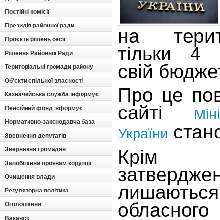
Постійні комісії
Президія районної ради
на терит
Проєкти рішень сесії
тільки 4 
Рішення Районної Ради
свій бюдже
Територіальні громади району
Об'єкти спільної власності
Про це по
Казначейська служба інформує
сайті
Пенсійний фонд інформує
Мін
Нормативно-законодавча база
стано
України
Звернення депутатів
Звернення громадян
Крім 
Запобігання проявам корупції
затвердже
Очищення влади
лишаються
Регуляторна політика
обласного
Оголошення
Вакансії