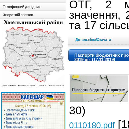
ОТГ, 2 м
Телефонний довідник
значення,
Зворотній зв'язок
та 17 сільс
Детальніше/Скачати
Паспорти бюджетних про
2019 рік (17.11.2019)
30)
[1
0110180.pdf