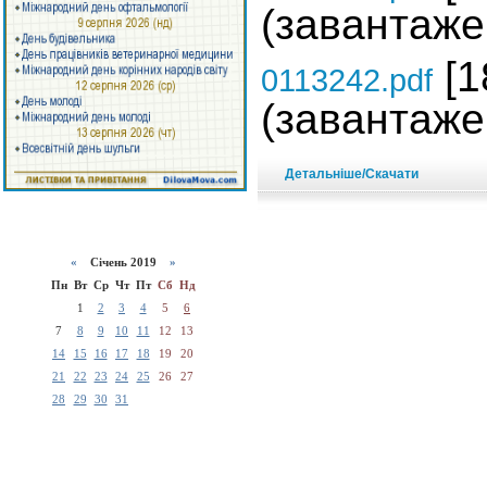
(завантаже
[1
0113242.pdf
(завантаже
Детальніше/Скачати
«
Січень 2019
»
Пн
Вт
Ср
Чт
Пт
Сб
Нд
1
2
3
4
5
6
7
8
9
10
11
12
13
14
15
16
17
18
19
20
21
22
23
24
25
26
27
28
29
30
31