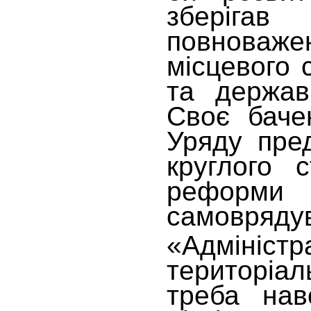
зберіг
повнова
місцевого
та держав
Своє баче
Уряду пре
круглого 
реформи
самовряду
«Адміністр
територіал
треба нав