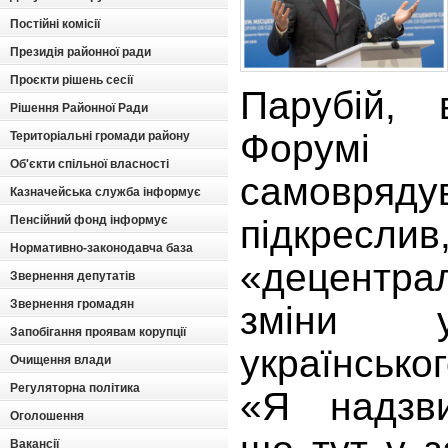
Постійні комісії
Президія районної ради
Проєкти рішень сесії
Парубій, 
Рішення Районної Ради
Форумі
Територіальні громади району
Об'єкти спільної власності
самовряду
Казначейська служба інформує
Пенсійний фонд інформує
підкр
Нормативно-законодавча база
«децентр
Звернення депутатів
Звернення громадян
зміни у
Запобігання проявам корупції
українсько
Очищення влади
Регуляторна політика
«Я надзви
Оголошення
Вакансії