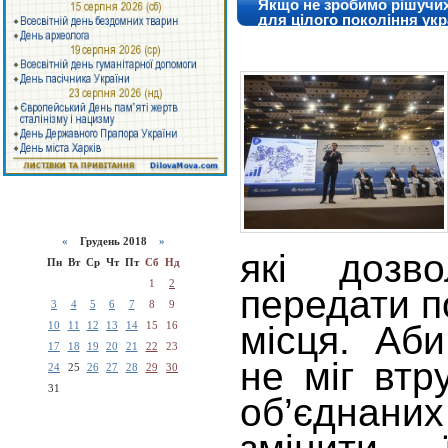
Якщо не зробимо рішучих 
для цілого покоління укр
децентралізації
«
Грудень 2018
»
які дозво
Пн
Вт
Ср
Чт
Пт
Сб
Нд
1
2
передати 
3
4
5
6
7
8
9
10
11
12
13
14
15
16
місця. Аб
17
18
19
20
21
22
23
не міг втр
24
25
26
27
28
29
30
31
об’єдна