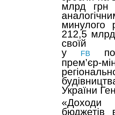
млрд грн 
аналогіч
минулого 
212,5 млрд
своїй
у
пов
FB
прем’єр-мі
регіональ
будівни
України Ге
«Доход
бюджетів 