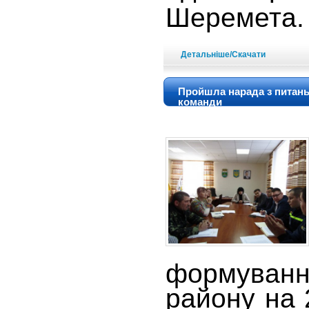
Шеремета.
Детальніше/Скачати
Пройшла нарада з питань
команди
формува
району на 