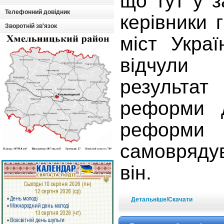
що тут у з
Телефонний довідник
керівники 
Зворотній зв'язок
міст Укра
відчули
результ
реформи д
реформи
самоврядув
він.
Детальніше/Скачати