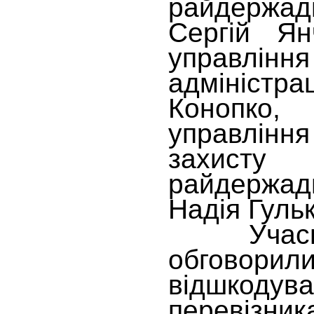
райдержадм
Сергій Ян
управлі
адмініст
Конопко
управлінн
захисту
райдержадм
Надія Гульк
Учасник
обговор
відшкодув
перевізни