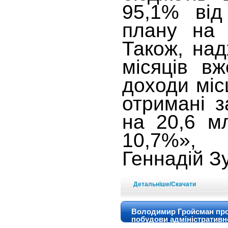
95,1% від
плану на 
Також, на
місяців в
доходи міс
отримані з
на 20,6 м
10,7%»,
Геннадій З
Детальніше/Скачати
Володимир Гройсман про
побудови адміністративн