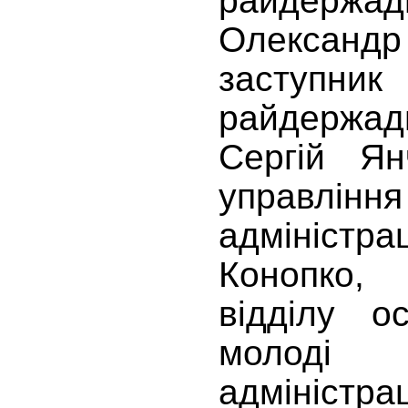
райдержадм
Олекса
заступ
райдержадм
Сергій Ян
управлі
адмініст
Конопко
відділу ос
молоді
адміністр