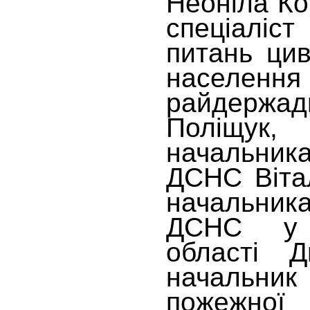
Неоніла Ко
спеціалі
питань цив
населення
райдержадм
Поліщук
начальни
ДСНС Вітал
начальн
ДСНС у 
області Д
начальн
пожежн