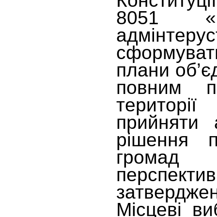
Конституц
8051 «
адмінтерус
сформуват
плани об’є
повним п
територ
прийняти 
рішення п
грома
перспект
затвердже
Місцеві в