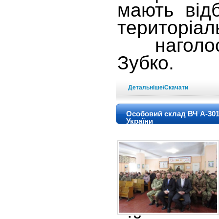
мають від
територіал
наголос
Зубко.
Детальніше/Скачати
Особовий склад ВЧ А-301
України