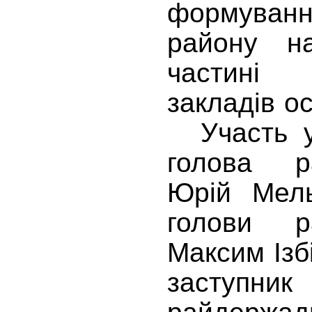
формува
району н
частині 
закладів о
Участь у 
голова р
Юрій Мель
голови р
Максим Ізб
заступ