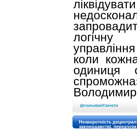
ліквідувати
недосконал
запровад
логічн
управлін
коли кожн
одиниця 
спроможн
Володимир
Детальніше/Скачати
Незворотність децентраліз
законодавстві, передусім