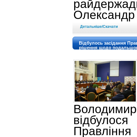
райдержадм
Олександр
Детальніше/Скачати
Відбулось засідання Прав
рішення щодо подальшог
Володими
відбуло
Правлінн