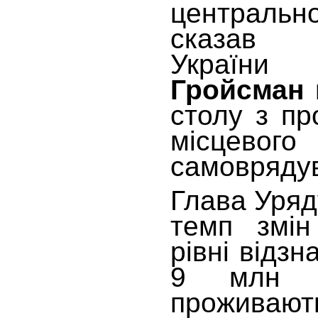
центрально
сказав Пр
Украї
Гройсман
столу з п
місцевого
самовряду
Глава Уряд
темп змін
рівні відзн
9 млн ук
проживают