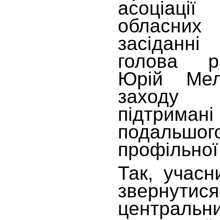
асоціаці
обласних 
засіданн
голова р
Юрій Мел
заходу 
підтриман
подальшог
профільної
Так, учас
зверн
централ