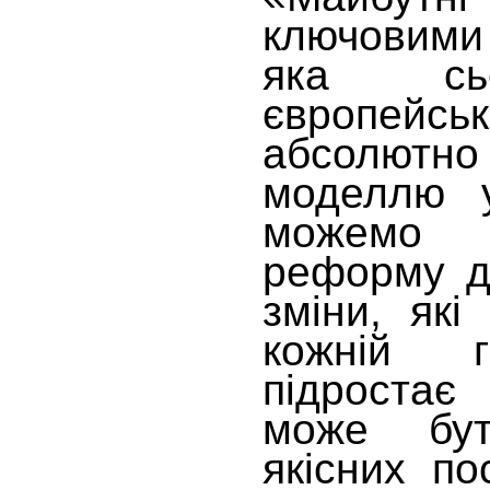
ключовими
яка сьо
європейсь
абсолютно
моделлю у
можемо 
реформу де
зміни, які
кожній г
підростає
може бут
якісних по