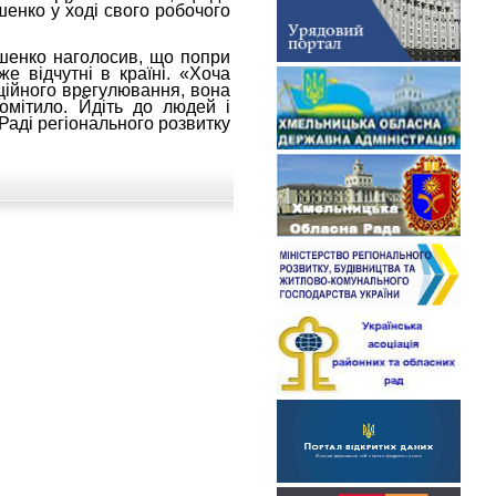
енко у ході свого робочого
ошенко наголосив, що попри
е відчутні в країні. «Хоча
ційного врегулювання, вона
омітило. Йдіть до людей і
Раді регіонального розвитку