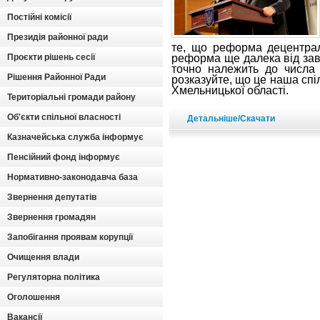
Постійні комісії
Президія районної ради
те, що реформа децентралі
Проєкти рішень сесії
реформа ще далека від зав
точно належить до числа 
Рішення Районної Ради
розказуйте, що це наша спі
Хмельницької області.
Територіальні громади району
Об'єкти спільної власності
Детальніше/Скачати
Казначейська служба інформує
Пенсійний фонд інформує
Нормативно-законодавча база
Звернення депутатів
Звернення громадян
Запобігання проявам корупції
Очищення влади
Регуляторна політика
Оголошення
Вакансії