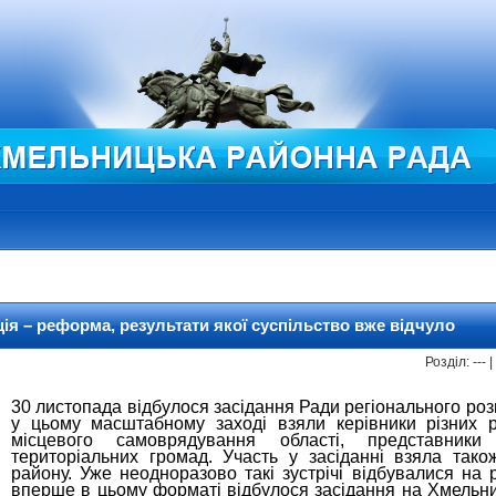
ія – реформа, результати якої суспільство вже відчуло
Розділ: ---
30 листопада відбулося засідання Ради регіонального ро
у цьому масштабному заході взяли керівники різних р
місцевого самоврядування області, представники
територіальних громад. Участь у засіданні взяла тако
району. Уже неодноразово такі зустрічі відбувалися на 
вперше в цьому форматі відбулося засідання на Хмельни