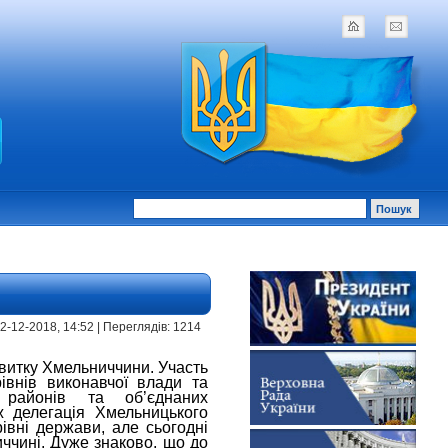
 | 2-12-2018, 14:52 | Переглядів: 1214
звитку Хмельниччини. Участь
івнів виконавчої влади та
 районів та об’єднаних
ж делегація Хмельницького
рівні держави, але сьогодні
ччині. Дуже знаково, що до