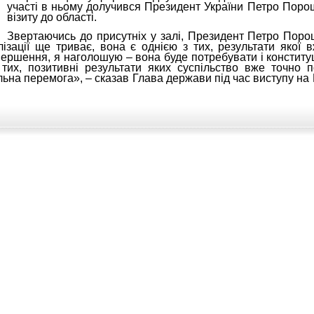
участі в ньому долучився Президент України Петро Порош
візиту до області.
Звертаючись до присутніх у залі, Президент Петро Пор
зації ще триває, вона є однією з тих, результати якої вж
ершення, я наголошую – вона буде потребувати і конститу
тих, позитивні результати яких суспільство вже точно п
льна перемога», – сказав Глава держави під час виступу на 