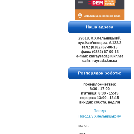
Наша адреса
29018, м.Хмельницький,
вул.Кам’янецька, б.122/2
тел.: (0382) 67-00-13
факс: (0382) 67-00-13
e-mail: kmrayrada@ukr.net
сайт: rayrada.km.ua
Розпорядок роботи:
понеділок-четвер:
8:30 - 17:00
п’ятниця: 8:30 - 15:45
перерва: 13:00 - 13:15
вихідні: субота, неділя
Погода
Погода у
Хмельницькому
волог.:
тиск: