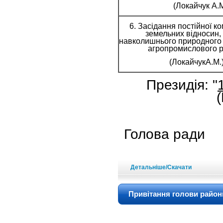
(Локайчук А.
6. Засідання постійної ком
земельних відносин,
навколишнього природного
агропромислового р
(ЛокайчукА.М
Президія: "
Гол
Детальніше/Скачати
Привітання голови район