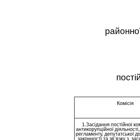
районно
пості
Комісія
1.Засідання постійної ком
антикорупційної діяльності
регламенту, депутатської ді
законності та зв’язку з за