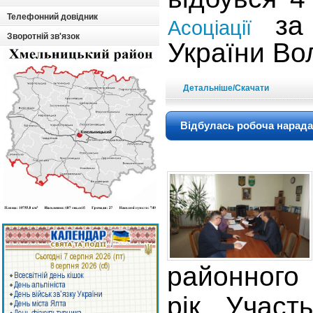
за у
Телефонний довідник
Асоціації
Зворотній зв'язок
України Во
Детальніше/Скачати
Відбулась робоча нарада
районно
рік. Участ