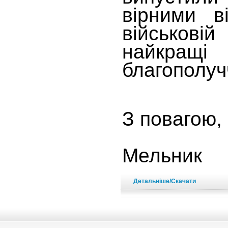
вірними в
військовій
найкращі
благополучч
З повагою
Ю
Мельник
Детальніше/Скачати