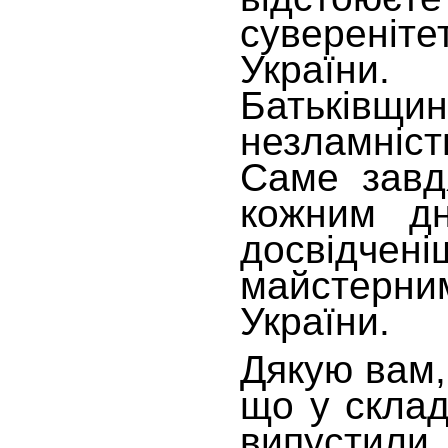
сувереніте
Україн
Батьківщи
незламніс
Саме завд
кожним дн
досвід
майстерним
України.
Дякую вам,
що у склад
випустили 