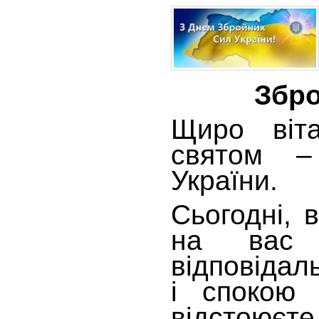
Збро
Щиро віт
святом 
України.
Сьогодні, 
на вас 
відповідал
і спокою 
відстоюєте 