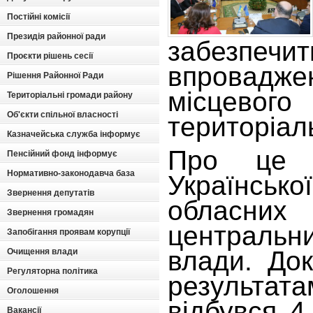
Постійні комісії
Президія районної ради
забезп
Проєкти рішень сесії
впровадж
Рішення Районної Ради
місцевог
Територіальні громади району
Об'єкти спільної власності
територіаль
Казначейська служба інформує
Про це 
Пенсійний фонд інформує
Нормативно-законодавча база
Українсько
Звернення депутатів
обласни
Звернення громадян
централь
Запобігання проявам корупції
влади. До
Очищення влади
Регуляторна політика
результат
Оголошення
відбувся 
Вакансії