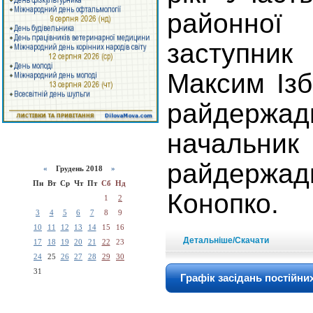
районної
заступник
Максим Ізб
райдержадм
начальни
райдерж
«
Грудень 2018
»
Пн
Вт
Ср
Чт
Пт
Сб
Нд
Конопко.
1
2
3
4
5
6
7
8
9
10
11
12
13
14
15
16
Детальніше/Скачати
17
18
19
20
21
22
23
24
25
26
27
28
29
30
31
Графік засідань постійни