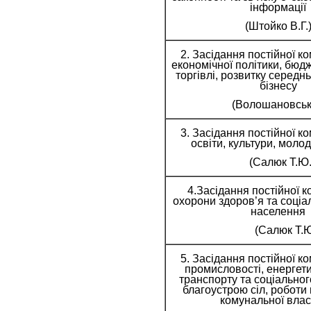
інформації
(Штойко В.Г.
2. Засідання постійної ком
економічної політики, бюдж
торгівлі, розвитку середн
бізнесу
(Волошановська
3. Засідання постійної ком
освіти, культури, молод
(Салюк Т.Ю
4.Засідання постійної ком
охорони здоров’я та соціа
населення
(Салюк Т.Ю
5. Засідання постійної ком
промисловості, енергети
транспорту та соціальног
благоустрою сіл, роботи
комунальної влас