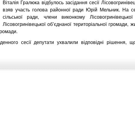
Віталія Гралюка відбулось засідання сесії Лісовогринівец
взяв участь голова районної ради Юрій Мельник. На се
сільської ради, члени виконкому Лісовогринівецької
Лісовогринівецької об’єднаної територіальної громади, жи
громади.
енного сесії депутати ухвалили відповідні рішення, щ