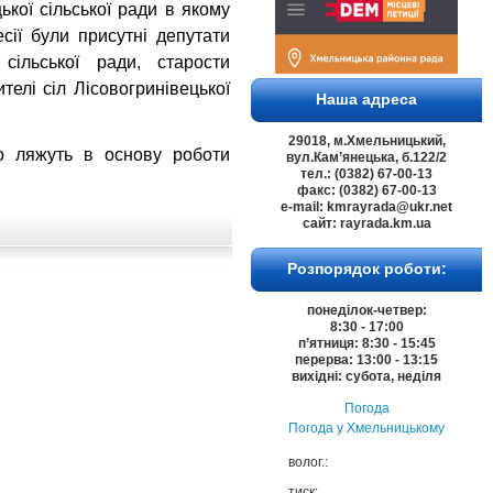
ької сільської ради в якому
сії були присутні депутати
 сільської ради, старости
телі сіл Лісовогринівецької
Наша адреса
29018, м.Хмельницький,
о ляжуть в основу роботи
вул.Кам’янецька, б.122/2
тел.: (0382) 67-00-13
факс: (0382) 67-00-13
e-mail: kmrayrada@ukr.net
сайт: rayrada.km.ua
Розпорядок роботи:
понеділок-четвер:
8:30 - 17:00
п’ятниця: 8:30 - 15:45
перерва: 13:00 - 13:15
вихідні: субота, неділя
Погода
Погода у
Хмельницькому
волог.:
тиск: