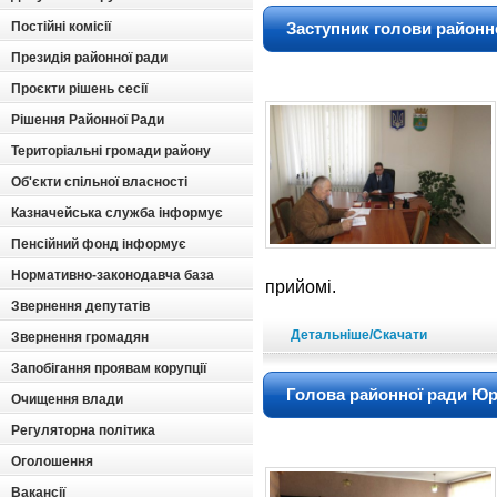
Постійні комісії
Заступник голови районн
Президія районної ради
Проєкти рішень сесії
Рішення Районної Ради
Територіальні громади району
Об'єкти спільної власності
Казначейська служба інформує
Пенсійний фонд інформує
Нормативно-законодавча база
прийомі.
Звернення депутатів
Детальніше/Скачати
Звернення громадян
Запобігання проявам корупції
Голова районної ради Юрі
Очищення влади
Регуляторна політика
Оголошення
Вакансії