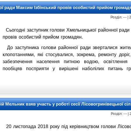
ої ради Максим Ізбінський провів особистий прийом громад
Розділ: --- 
Сьогодні заступник голови Хмельницької районної ради 
провів особистий прийом громадян.
До заступника голови районної ради зверталися жител
клопотаннями, які стосувалися, зокрема, ремонту доріг
забезпечення населення питною водою, освітлення 
пообіцяв посприяти у вирішені наболілих питань г
й Мельник взяв участь у роботі сесії Лісовогринівецької сі
Розділ: --- 
20 листопада 2018 року під керівництвом голови Лісовог