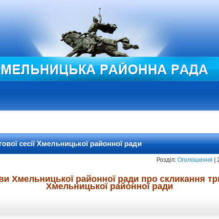
ової сесії Хмельницької районної ради
Розділ:
Оголошення
| 
и Хмельницької районної ради про скликання трид
Хмельницької районної ради