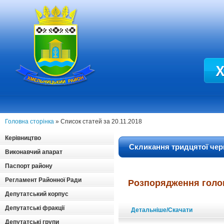
Головна сторінка
» Список статей за 20.11.2018
Керівництво
Скликання тридцятої черг
Виконавчий апарат
Паспорт району
Регламент Районної Ради
Розпорядження голов
Депутатський корпус
Депутатські фракції
Детальніше/Скачати
Депутатські групи