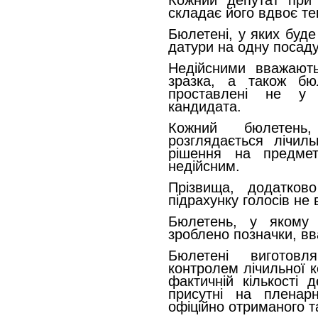
Кожний депутат при
складає його вдвоє т
Бюлетені, у яких буде
датури на одну посад
Недійсними вважають
зразка, а також бюл
проставлені не у 
кандидата.
Кожний бюлетень
розглядається лічил
рішення на предме
недійсним.
Прізвища, додатков
підрахунку голосів не
Бюлетень, у якому
зроблено позначки, вв
Бюлетені виготов
контролем лічильної ко
фактичній кількості 
присутні на пленарн
офіційно отриманого та