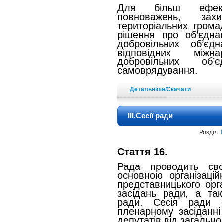
Для більш ефект
повноважень, за
територіальних гром
рішення про об’єдна
добровільних об’є
відповідних міжн
добровільних об’
самоврядування.
Детальніше/Скачати
ІІІ.Сесії ради
Розділ:
Стаття 16.
Рада проводить св
основною організац
представницького орг
засідань ради, а так
ради. Сесія ради 
пленарному засіданні
депутатів від загально