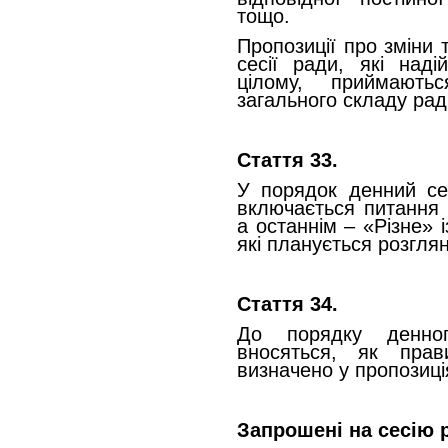
тощо.
Пропозиції про зміни
сесії ради, які над
цілому, приймають
загального складу рад
Стаття 33.
У порядок денний се
включається питання 
а останнім – «Різне» 
які планується розгля
Стаття 34.
До порядку денног
вносяться, як прав
визначено у пропозиція
Запрошені на сесію 