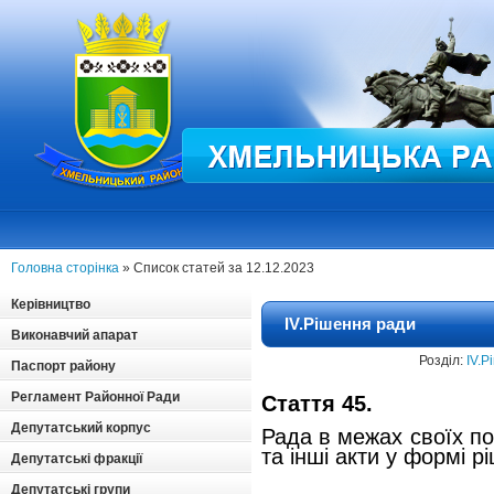
Головна сторінка
» Список статей за 12.12.2023
Керівництво
ІV.Рішення ради
Виконавчий апарат
Розділ:
ІV.Р
Паспорт району
Регламент Районної Ради
Стаття 45.
Депутатський корпус
Рада в межах своїх п
та інші акти у формі р
Депутатські фракції
Депутатські групи