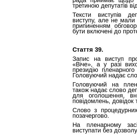
рада приймає щодо 
третиною депутатів ві
Тексти виступів де
виступу, але не мали 
припиненням обговор
бути включені до прото
Стаття 39.
Запис на виступ пр
«Віче», а у разі вих
президію пленарного 
Головуючий надає слов
Головуючий на плен
також надає слово деп
для оголошення, вне
повідомлень, довідок 
Слово з процедурних
позачергово.
На пленарному зас
виступати без дозволу