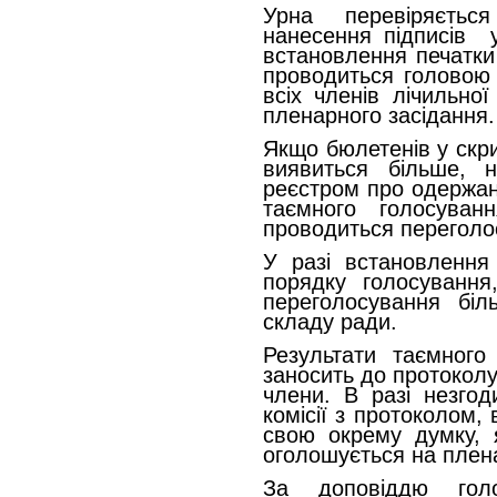
Урна перевіряєтьс
нанесення підписів ус
встановлення печатки
проводиться головою л
всіх членів лічильної 
пленарного засідання.
Якщо бюлетенів у скр
виявиться більше, 
реєстром про одержан
таємного голосуван
проводиться переголо
У разі встановлення
порядку голосуванн
переголосування біль
складу ради.
Результати таємного 
заносить до протоколу,
члени. В разі незгод
комісії з протоколом,
свою окрему думку, 
оголошується на плена
За доповіддю голо