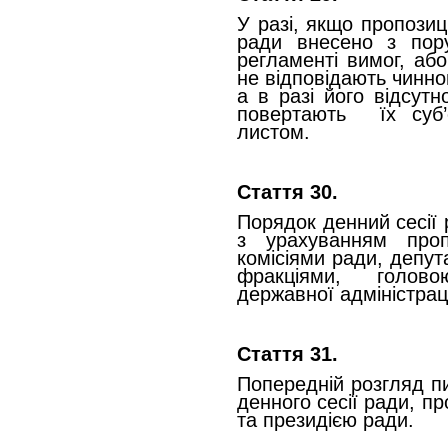
У разі, якщо пропозиц
ради внесено з пор
регламенті вимог, або
не відповідають чинно
а в разі його відсутн
повертають їх суб’
листом.
Стаття 30.
Порядок денний сесії
з урахуванням проп
комісіями ради, депут
фракціями, голов
державної адміністраці
Стаття 31.
Попередній розгляд пи
денного сесії ради, п
та президією ради.