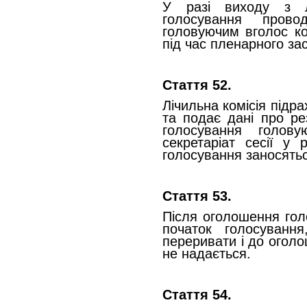
У разі виходу з л
голосування прово
головуючим вголос ко
під час пленарного за
Стаття 52.
Лічильна комісія підр
та подає дані про ре
голосування голов
секретаріат сесії у 
голосування заносятьс
Стаття 53.
Після оголошення гол
початок голосуванн
переривати і до оголо
не надається.
Стаття 54.