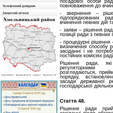
посадової особи рад
повноваження до вчин
Телефонний довідник
- звернення – ріш
Зворотній зв'язок
підпорядкованих ра
вчинення певних дій та
- заяви – рішення рад
позиції ради з певних 
- процедурні рішення
визначення способу р
засіданні і не потре
постійних комісіях рад
Рішення ради, як
регуляторними а
розглядаються, прий
порядку, встановл
засади державної ре
господарської діяльнос
Стаття 48.
Рішення ради прий