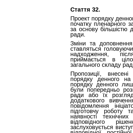
Стаття 32.
Проект порядку денно
початку пленарного з
за основу більшістю д
ради.
Зміни та доповнення
ставляться головуючи
надходження, пі
приймається в ціло
загального складу рад
Пропозиції, внесені
порядку денного на
порядку денного лиш
були попередньо розг
ради або їх розгля
додаткового вивченн
повідомлення ініціа
підготовчу роботу та
наявності технічни
відповідного ріш
заслуховується висту
відповідної постійної