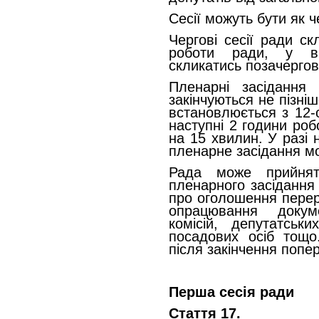
Сесії можуть бути як че
Чергові сесії ради с
роботи ради, у ви
скликатись позачергові
Пленарні засідання
закінчуються не пізні
встановлюється з 12-о
наступні 2 години роб
на 15 хвилин. У разі 
пленарне засідання м
Рада може прийнят
пленарного засідання 
про оголошення перер
опрацювання докум
комісій, депутатськ
посадових осіб тощо
після закінчення попе
Перша сесія ради
Стаття 17.