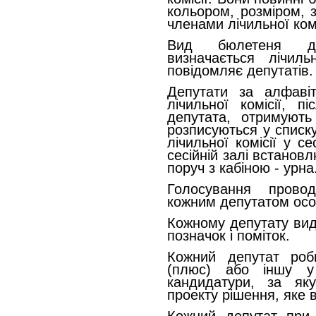
кольором, розміром, 
членами лічильної комі
Вид бюлетеня дл
визначається лічил
повідомляє депутатів.
Депутати за алфаві
лічильної комісії, п
депутата, отримуют
розписуються у списк
лічильної комісії у се
сесійній залі встанов
поруч з кабіною - урна
Голосування прово
кожним депутатом осо
Кожному депутату вид
позначок і поміток.
Кожний депутат роб
(плюс) або іншу у
кандидатури, за як
проекту рішення, яке в