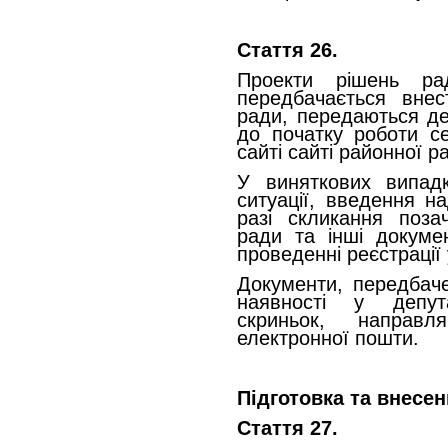
Стаття 26.
Проекти рішень ра
передбачається внес
ради, передаються де
до початку роботи се
сайті сайті районної р
У виняткових випадк
ситуації, введення н
разі скликання позач
ради та інші докуме
проведенні реєстрації 
Документи, передбаче
наявності у депут
скриньок, направ
електронної пошти.
Підготовка та внесе
Стаття 27.