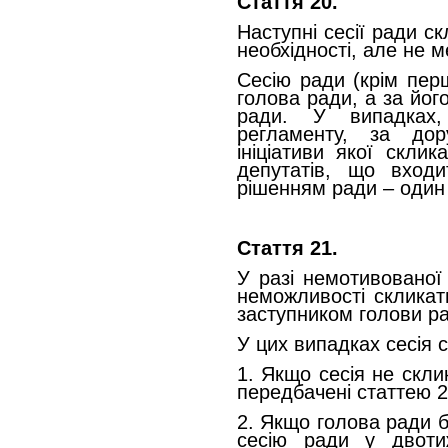
Стаття 20.
Наступні сесії ради с
необхідності, але не 
Сесію ради (крім перш
голова ради, а за його
ради. У випадках,
регламенту, за дор
ініціативи якої склик
депутатів, що вход
рішенням ради – один з
Стаття 21.
У разі немотивованої
неможливості скликат
заступником голови р
У цих випадках сесія 
1. Якщо сесія не скли
передбачені статтею 2
2. Якщо голова ради 
сесію ради у двоти