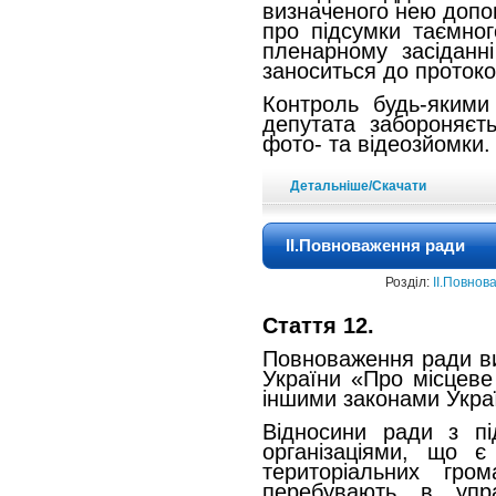
визначеного нею допові
про підсумки таємног
пленарному засіданн
заноситься до протоко
Контроль будь-яким
депутата забороняєт
фото- та відеозйомки.
Детальніше/Скачати
ІІ.Повноваження ради
Розділ:
ІІ.Повнов
Стаття 12.
Повноваження ради ви
України «Про місцеве
іншими законами Укра
Відносини ради з пі
організаціями, що є 
територіальних гро
перебувають в упр