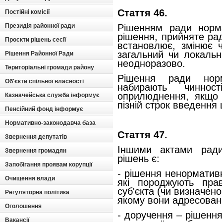
Стаття 46.
Постійні комісії
Президія районної ради
Рішенням ради норма
рішення, прийняте рад
Проєкти рішень сесії
встановлює, змінює 
загальний чи локальн
Рішення Районної Ради
неодноразово.
Територіальні громади району
Рішення ради норм
Об'єкти спільної власності
набирають чинно
оприлюднення, якщо
Казначейська служба інформує
пізній строк введення 
Пенсійний фонд інформує
Нормативно-законодавча база
Стаття 47.
Звернення депутатів
Іншими актами рад
Звернення громадян
рішень є:
Запобігання проявам корупції
- рішення ненорматив
Очищення влади
які породжують прав
суб'єкта (чи визначено
Регуляторна політика
якому вони адресовані
Оголошення
- доручення – рішення
Вакансії