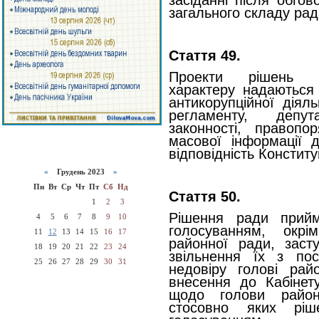
засіданні після обгов
загального складу рад
Стаття 49.
Проекти рішень р
характеру надаються 
антикорупційної діял
регламенту, депут
законності, правопо
масової інформації 
відповідність Конститу
«
Грудень 2023
»
Пн
Вт
Ср
Чт
Пт
Сб
Нд
Стаття 50.
1
2
3
Рішення ради прийм
4
5
6
7
8
9
10
голосуванням, окр
11
12
13
14
15
16
17
районної ради, заст
18
19
20
21
22
23
24
звільнення їх з по
25
26
27
28
29
30
31
недовіру голові райо
внесення до Кабінету
щодо голови районн
стосовно яких ріш