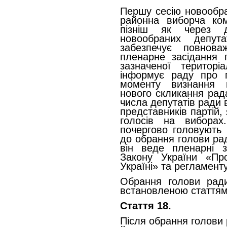
Першу сесію новообра
районна виборча ком
пізніш як через д
новообраних депут
забезпечує повнов
пленарне засідання п
зазначеної територіа
інформує раду про п
моменту визнання 
нового скликання рад
числа депутатів ради в
представників партій, 
голосів на виборах
почергово головують 
до обрання голови ра
він веде пленарні з
Закону України «Пр
Україні» та регламент
Обрання голови рад
встановленою статтями
Стаття 18.
Після обрання голови 