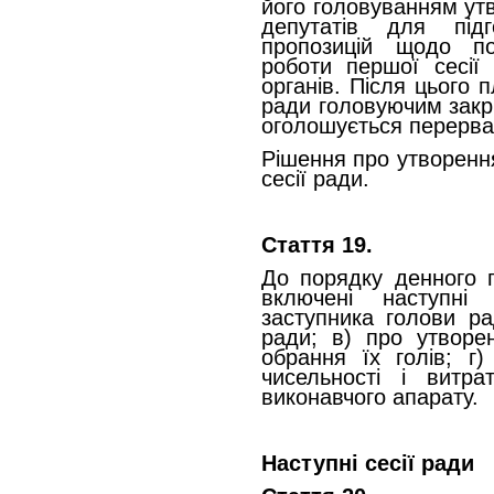
його головуванням ут
депутатів для підг
пропозицій щодо п
роботи першої сесії
органів. Після цього 
ради головуючим закр
оголошується перерва 
Рішення про утворенн
сесії ради.
Стаття 19.
До порядку денного п
включені наступні
заступника голови ра
ради; в) про утворен
обрання їх голів; г)
чисельності і витр
виконавчого апарату.
Наступні сесії ради