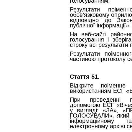
голосуванням.
Результати поіменн
обов’язковому оприлю
відповідно до Зак
публічної інформації».
На веб-сайті районн
голосування і зберіг
строку всі результати
Результати поіменно
частиною протоколу се
Стаття 51.
Відкрите поіменне
використанням ЕСГ «В
При проведенні п
допомогою ЕСГ «Віче»
у вигляді: «ЗА», 
ГОЛОСУВАЛИ», який в
інформаційному 
електронному архіві се