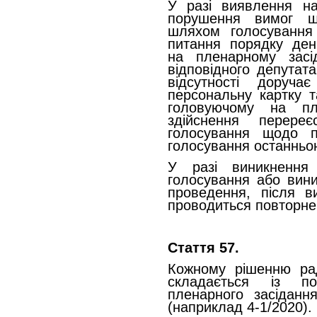
У разі виявлення на
порушення вимог щ
шляхом голосування 
питання порядку ден
на пленарному засід
відповідного депутата
відсутності доручає
персональну картку т
головуючому на пл
здійснення перереє
голосування щодо п
голосування останньо
У разі виникнення
голосування або вини
проведення, після в
проводиться повторне
Стаття 57.
Кожному рішенню ра
складається із по
пленарного засіданн
(наприклад 4-1/2020).