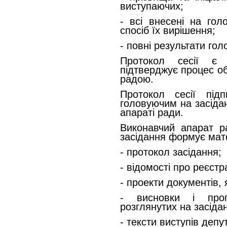
виступаючих;
- всі внесені на гол
спосіб їх вирішення;
- повні результати гол
Протокол сесії є 
підтверджує процес о
радою.
Протокол сесії під
головуючим на засідан
апараті ради.
Виконавчий апарат р
засідання формує мате
- протокол засідання;
- відомості про реєстр
- проекти документів, 
- висновки і проп
розглянутих на засіда
- тексти виступів депу