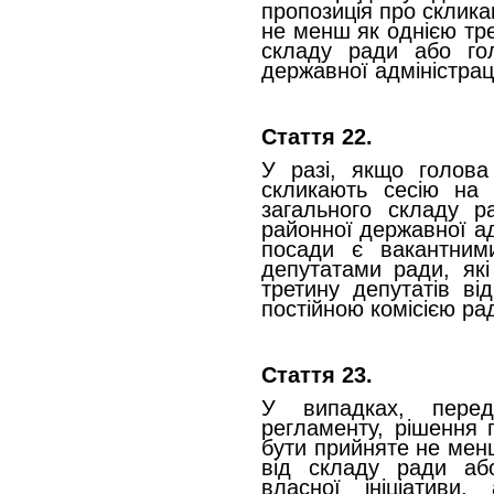
пропозиція про склика
не менш як однією тре
складу ради або го
державної адміністраці
Стаття 22.
У разі, якщо голова
скликають сесію на 
загального складу р
районної державної адм
посади є вакантним
депутатами ради, як
третину депутатів ві
постійною комісією ра
Стаття 23.
У випадках, перед
регламенту, рішення 
бути прийняте не мен
від складу ради аб
власної ініціативи