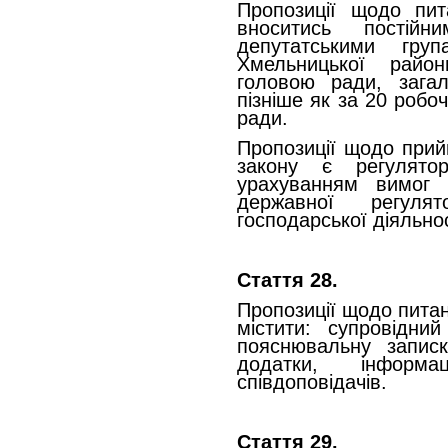
Пропозиції щодо пи
вноситись постійн
депутатськими гру
Хмельницької районн
головою ради, зага
пізніше як за 20 робоч
ради.
Пропозиції щодо прийн
закону є регулято
урахуванням вимог 
державної регуля
господарської діяльнос
Стаття 28.
Пропозиції щодо питан
містити: супровідни
пояснювальну записк
додатки, інформ
співдоповідачів.
Стаття 29.