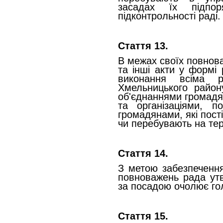
засадах їх підпоря
підконтрольності раді.
Стаття 13.
В межах своїх повнов
та інші акти у формі 
виконання всіма р
Хмельницького район
об'єднаннями громадя
та організаціями, 
громадянами, які пос
чи перебувають на тер
Стаття 14.
З метою забезпечення
повноважень рада утв
за посадою очолює го
Стаття 15.