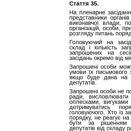
Стаття 35.
На пленарне засіданн
представники органів
виконавчої влади, по
організацій, особи, пр
розгляду питань поряд
Головуючий на засід
склад і кількість з
запрошених на сесі
засідань окремо від мі
Запрошені особи можу
умови їх письмового 
якщо буде дана на ц
депутатів.
Запрошені особи не по
ради, висловлювати
оплесками, вигуками 
дотримуватись пор
головуючого. Хто із 
порядку, не реагує н
бути за рішенням 
депутатів від складу р