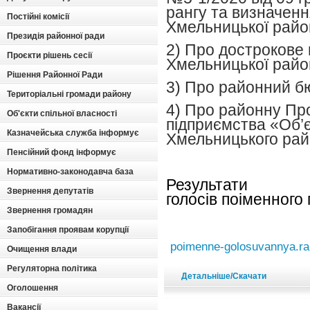
рангу та визначенн
Постійні комісії
Хмельницької райо
Президія районної ради
2) Про дострокове
Проєкти рішень сесії
Хмельницької райо
Рішення Районної Ради
3) Про районний б
Територіальні громади району
4) Про районну Пр
Об'єкти спільної власності
підприємства «Об’є
Казначейська служба інформує
Хмельницького рай
Пенсійний фонд інформує
Нормативно-законодавча база
Результ
Звернення депутатів
голосів поіменного
Звернення громадян
Запобігання проявам корупції
poimenne-golosuvannya.ra
Очищення влади
Регуляторна політика
Детальніше/Скачати
Оголошення
Вакансії