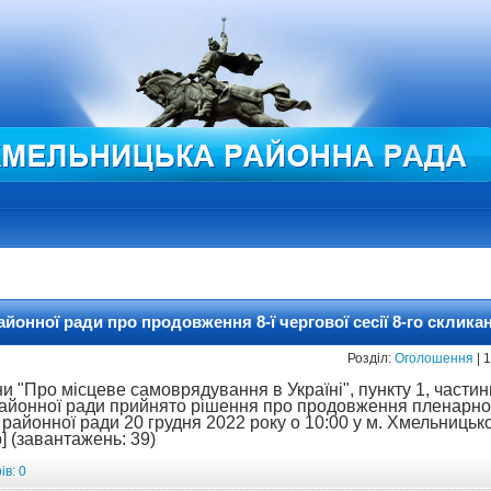
онної ради про продовження 8-ї чергової сесії 8-го склика
Розділ:
Оголошення
| 
и "Про місцеве самоврядування в Україні", пункту 1, частини
айонної ради прийнято рішення про продовження пленарног
 районної ради 20 грудня 2022 року о 10:00 у м. Хмельницьк
] (завантажень: 39)
в: 0