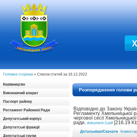
Головна сторінка
» Список статей за 16.12.2022
Керівництво
Розпорядження голови рай
Виконавчий апарат
Паспорт району
Відповідно до Закону Україн
Регламент Районної Ради
Регламенту Хмельницької р
чергової сесії Хмельницької
Депутатський корпус
ради.
[216.19 Kb
dokument-3.pdf
Депутатські фракції
Детальніше/Скачати
Коментарі
Депутатські групи