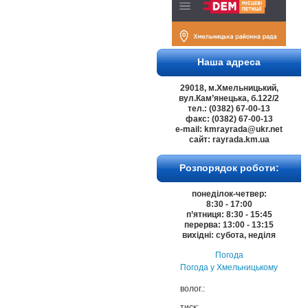
Наша адреса
29018, м.Хмельницький,
вул.Кам’янецька, б.122/2
тел.: (0382) 67-00-13
факс: (0382) 67-00-13
e-mail: kmrayrada@ukr.net
сайт: rayrada.km.ua
Розпорядок роботи:
понеділок-четвер:
8:30 - 17:00
п’ятниця: 8:30 - 15:45
перерва: 13:00 - 13:15
вихідні: субота, неділя
Погода
Погода у
Хмельницькому
волог.:
тиск: