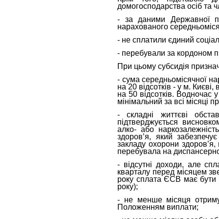
домогосподарства осіб та чле
- за даними Державної п
нарахованого середньомісяч
- не сплатили єдиний соціал
- перебували за кордоном п
При цьому субсидія признача
- сума середньомісячної на
на 20 відсотків - у м. Києві
на 50 відсотків. Водночас
мінімальний за всі місяці п
- складні життєві обста
підтверджується висновком
алко- або наркозалежність
здоров’я, який забезпечу
закладу охорони здоров’я,
перебувала на диспансерно
- відсутні доходи, але сп
кварталу перед місяцем зве
року сплата ЄСВ має бути з
року);
- не менше місяця отриму
Положенням виплати;