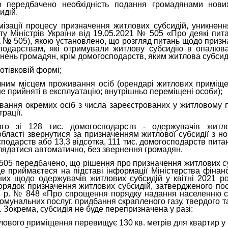
передбачено необхідність подання громадянами нових
идій.
мізації процесу призначення житлових субсидій, уникнен
ту Міністрів України від 19.05.2021 № 505 «Про деякі пи
а № 505), якою установлено, що розгляд питань щодо призн
подарствам, які отримували житлову субсидію в опалю
рнень громадян, крім домогосподарств, яким житлова субсид
отівковій формі;
ним місцем проживання осіб (орендарі житлових приміщень
не прийняті в експлуатацію; внутрішньо переміщені особи);
вання окремих осіб з числа зареєстрованих у житловому пр
рації.
го зі 128 тис. домогосподарств - одержувачів житл
бласті звернутися за призначенням житлової субсидії з н
сподарств або 13,3 відсотка, 111 тис. домогосподарств пита
лядатися автоматично, без звернення громадян.
505 передбачено, що рішення про призначення житлових с
е приймаєтеся на підставі інформації Міністерства фінанс
них щодо одержувачів житлових субсидій у квітні 2021 ро
ядок призначення житлових субсидій, затвердженого пос
95 р. № 848 «Про спрощення порядку надання населенню с
омунальних послуг, придбання скрапленого газу, твердого та
. Зокрема, субсидія не буде перепризначена у разі:
лового приміщення перевищує 130 кв. метрів для квартир у