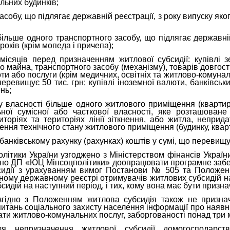
альних будинків;
асобу, що підлягає державній реєстрації, з року випуску як
 більше одного транспортного засобу, що підлягає державній
оків (крім мопеда і причепа);
місяців перед призначенням житлової субсидії: купівлі з
го майна, транспортного засобу (механізму), товарів довгос
ти або послуги (крім медичних, освітніх та житлово-комунал
еревищує 50 тис. грн; купівлі іноземної валюти, банківськи
нь;
 у власності більше одного житлового приміщення (квартир
ої сумісної або часткової власності, яке розташоване 
торіях та територіях лінії зіткнення, або житла, непри
ння технічного стану житлового приміщення (будинку, квар
банківському рахунку (рахунках) коштів у сумі, що перевищу
олітики України узгоджено з Міністерством фінансів Украї
чено ДП «ЮЦ Мінсоцполітики» доопрацювати програмне заб
сидії з урахуванням вимог Постанови № 505 та Положення
ному державному реєстрі отримувачів житлових субсидій на
идій на наступний період, і тих, кому вона має бути призн
гідно з Положенням житлова субсидія також не призна
питань соціального захисту населення інформації про наявн
ати житлово-комунальних послуг, заборгованості понад три мі
ля непризначення житлової субсидії домогосподарст