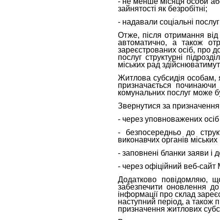
- не менше місяця особи аб
зайнятості як безробітні;
- надавали соціальні послуг
Отже, після отримання від
автоматично, а також отр
зареєстрованих осіб, про до
послуг структурні підрозді
міських рад здійснюватимут
Житлова субсидія особам, я
призначається починаючи 
комунальних послуг може бу
Звернутися за призначенням
- через уповноважених осіб
- безпосередньо до струк
виконавчих органів міських 
- заповнені бланки заяви і
- через офіційний веб-сайт 
Додатково повідомляю, щ
забезпечити оновлення до
інформації про склад зареє
наступний період, а також
призначення житлових субс