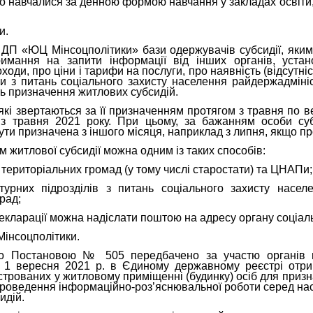
о навчалися за денною формою навчання у закладах освіти,
и.
 ДП «ЮЦ Мінсоцполітики» бази одержувачів субсидії, яки
имання на запити інформації від інших органів, устано
ходи, про ціни і тарифи на послуги, про наявність (відсутніс
ли з питань соціального захисту населення райдержадмініс
ь призначення житлових субсидій.
кі звертаються за її призначенням протягом з травня по в
з травня 2021 року. При цьому, за бажанням особи су
ти призначена з іншого місяця, наприклад з липня, якщо про
 житлової субсидії можна одним із таких способів:
 територіальних громад (у тому числі старостати) та ЦНАПи;
турних підрозділів з питань соціального захисту населе
рад;
 декларації можна надіслати поштою на адресу органу соціал
Мінсоцполітики.
о Постановою № 505 передбачено за участю органів 
 1 вересня 2021 р. в Єдиному державному реєстрі отри
строваних у житловому приміщенні (будинку) осіб для призн
 проведення інформаційно-роз’яснювальної роботи серед на
идій.