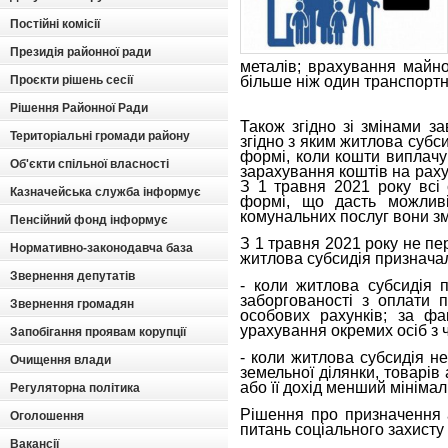
Постійні комісії
Президія районної ради
металів; врахування майно
Проєкти рішень сесії
більше ніж один транспортни
Рішення Районної Ради
Також згідно зі змінами з
Територіальні громади району
згідно з яким житлова субс
формі, коли кошти виплачу
Об'єкти спільної власності
зарахування коштів на рах
З 1 травня 2021 року всі 
Казначейська служба інформує
формі, що дасть можливі
комунальних послуг вони з
Пенсійний фонд інформує
З 1 травня 2021 року не пе
Нормативно-законодавча база
житлова субсидія призначала
Звернення депутатів
- коли житлова субсидія 
заборгованості з оплати п
Звернення громадян
особових рахунків; за ф
урахування окремих осіб з 
Запобігання проявам корупції
- коли житлова субсидія не
Очищення влади
земельної ділянки, товарів 
або її дохід менший мінімал
Регуляторна політика
Рішення про призначення а
Оголошення
питань соціального захисту
Вакансії