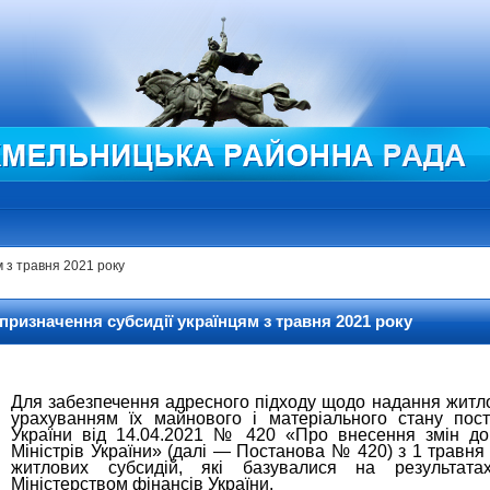
 з травня 2021 року
призначення субсидії українцям з травня 2021 року
Для забезпечення адресного підходу щодо надання житл
урахуванням їх майнового і матеріального стану пост
України від 14.04.2021 № 420 «Про внесення змін до
Міністрів України» (далі — Постанова № 420) з 1 травня
житлових субсидій, які базувалися на результатах
Міністерством фінансів України.