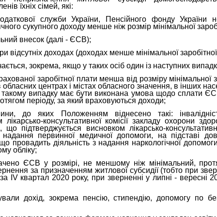
нів їхніх сімей, які:
одаткової служби України, Пенсійного фонду України 
ного сукупного доходу менше ніж розмір мінімальної заробі
ьний внесок (далі - ЄСВ);
ри відсутніх доходах (доходах менше мінімальної заробітної
ється, зокрема, якщо у таких осіб один із наступних випадк
рахованої заробітної плати менша від розміру мінімальної з
, в обласних центрах і містах обласного значення, в інших на
 у такому випадку має бути виконана умова щодо сплати ЄС
ротягом періоду, за який враховуються доходи;
вини, до яких Положенням віднесено такі: інвалідні
 лікарсько-консультативної комісії закладу охорони здор
, що підтверджується висновком лікарсько-консультативн
є надання первинної медичної допомоги, на підставі дов
 що провадить діяльність з надання наркологічної допомог
му обліку;
лачено ЄСВ у розмірі, не меншому ніж мінімальний, про
рнення за призначенням житлової субсидії (тобто при зверн
а IV квартал 2020 року, при зверненні у липні - вересні 20
вали дохід, зокрема пенсію, стипендію, допомогу по без