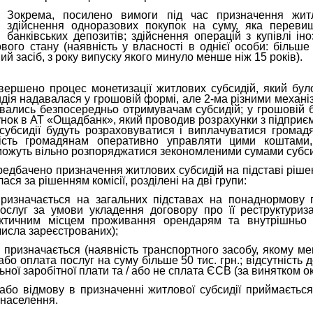
Зокрема, посилено вимоги під час призначення житл
здійснення одноразових покупок на суму, яка перевищ
банківських депозитів; здійснення операцій з купівлі ін
вого стану (наявність у власності в однієї особи: більш
й засіб, з року випуску якого минуло менше ніж 15 років).
авершено процес монетизації житлових субсидій, який бул
идія надавалася у грошовій формі, але 2-ма різними механіз
вались безпосередньо отримувачам субсидій; у грошовій 
унок в АТ «Ощадбанк», який проводив розрахунки з підприє
субсидії будуть розраховуватися і виплачуватися громад
сть громадянам оперативно управляти цими коштами,
можуть вільно розпоряджатися зекономленими сумами субси
редбачено призначення житлових субсидій на підставі рішень
ся за рішенням комісії, розділені на дві групи:
призначається на загальних підставах на понаднормову 
ослуг за умови укладення договору про її реструктуриз
актичним місцем проживання орендарям та внутрішньо
числа зареєстрованих);
 призначається (наявність транспортного засобу, якому ме
або оплата послуг на суму більше 50 тис. грн.; відсутність
ьної заробітної плати та / або не сплата ЄСВ (за винятком о
бо відмову в призначенні житлової субсидії приймається
 населення.