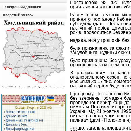
Постановою № 420 було 
призначення житлових субс
Телефонний довідник
Разом з тим, з метою міні
Зворотній зв'язок
прийнято постанову Кабіне
субсидій» (далі - Постанов
наступний період домогос
років, проводиться без зве
надавалася у грошовій безг
була призначена за фактич
забудовники, будинки яких 
була призначена без ураху
проживають за місцем реєст
З урахуванням зазначено
опалювальному сезоні по о
має близько 17 тис. домого
наступний період буде розг
При цьому, Постановою № 
без звернень громадян буд
проведеної верифікації да
вимогам Положення про пор
України від 21 жовтня 19
витрат на оплату житлово-к
палива» (далі - Положення)
- якщо, загальна площа жит