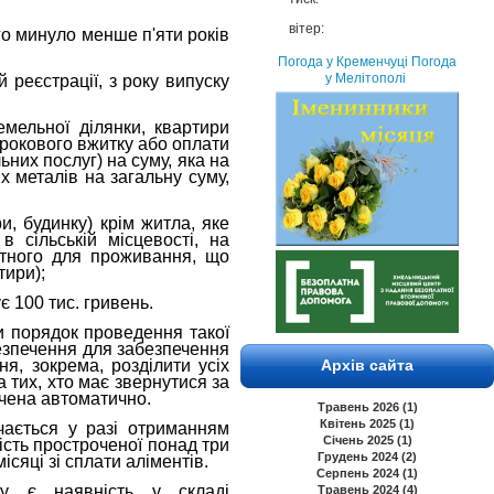
вітер:
ого минуло менше п'яти років
Погода у Кременчуці
Погода
у Мелітополі
 реєстрації, з року випуску
емельної ділянки, квартири
трокового вжитку або оплати
ьних послуг) на суму, яка на
х металів на загальну суму,
и, будинку) крім житла, яке
в сільській місцевості, на
датного для проживання, що
тири);
є 100 тис. гривень.
ни порядок проведення такої
езпечення для забезпечення
, зокрема, розділити усіх
Архів сайта
 тих, хто має звернутися за
ачена автоматично.
Травень 2026 (1)
Квітень 2025 (1)
чається у разі отриманням
Січень 2025 (1)
ість простроченої понад три
Грудень 2024 (2)
сяці зі сплати аліментів.
Серпень 2024 (1)
ву є наявність у складі
Травень 2024 (4)