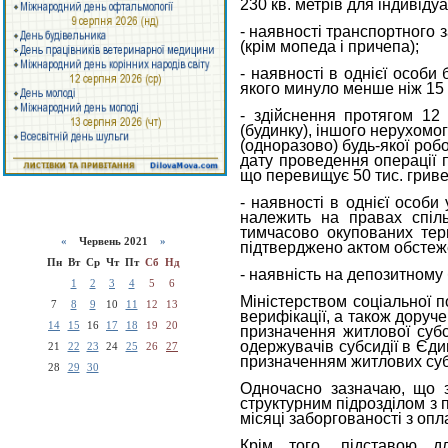
230 кв. метрів для індивіду
- наявності транспортного з
(крім мопеда і причепа);
- наявності в однієї особи
якого минуло менше ніж 15 р
- здійснення протягом 12 
(будинку), іншого нерухомо
(одноразово) будь-якої робо
дату проведення операції п
що перевищує 50 тис. гриве
- наявності в однієї особи
належить на правах спільн
тимчасово окупованих тери
«
Червень 2021
»
підтверджено актом обстеже
Пн
Вт
Ср
Чт
Пт
Сб
Нд
- наявність на депозитному 
1
2
3
4
5
6
Міністерством соціальної п
7
8
9
10
11
12
13
верифікації, а також дору
14
15
16
17
18
19
20
призначення житлової суб
одержувачів субсидії в Єди
21
22
23
24
25
26
27
призначенням житлових субс
28
29
30
Одночасно зазначаю, що з
структурним підрозділом з 
місяці заборгованості з опл
Крім того, підставою д