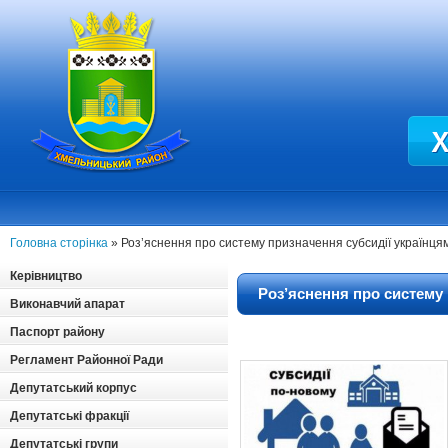
Головна сторінка
» Роз’яснення про систему призначення субсидії українцям
Керівництво
Роз’яснення про систему 
Виконавчий апарат
Паспорт району
Регламент Районної Ради
Депутатський корпус
Депутатські фракції
Депутатські групи