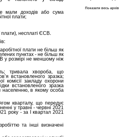
Показати весь архів
не мали доходів або сума
тної плати;
 плати), несплаті ЄСВ.
ів:
аробітної плати не більш як
селених пунктах - не більш як
В у розмірі не меншому ніж
сть; тривала хвороба, що
ов’я встановленого зразка;
ої комісії закладу охорони
ідки встановленого зразка
и населенню, в якому особа
тягом кварталу, що передує
енні у травні - червні 2021
21 року - за І квартал 2021
робіттю та інші визначені