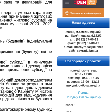
 заяв та декларацій для
ня черг в умовах карантину
тання призначення житлових
ачення житлової субсидії на
Наша адреса
вальному сезоні 2020—2021
ія:
29018, м.Хмельницький,
вул.Кам’янецька, б.122/2
тел.: (0382) 67-00-13
 (будинків); індивідуальні
факс: (0382) 67-00-13
e-mail: kmrayrada@ukr.net
сайт: rayrada.km.ua
иміщенні (будинку), які не
Розпорядок роботи:
ової субсидії в минулому
овими заявою і декларацією
ння призначення субсидії на
понеділок-четвер:
8:30 - 17:00
п’ятниця: 8:30 - 15:45
убсидій домогосподарствам
перерва: 13:00 - 13:15
ів України за результатами
вихідні: субота, неділя
ку на відповідність деяким
тановою Кабінету Міністрів
Погода
убсидій для відшкодування
Погода у
Хмельницькому
 рідкого пічного побутового
волог.:
 багатоквартирному будинку,
тиск: