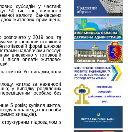
ових субсидій у частині:
ує 50 тис. грн; наявності
оземної валюти, банківських
е двох житлових приміщень,
о розпочато у 2019 році та
мами: у грошовій готівковій
безготівковій формі шляхом
мствами-надавачами послуг.
янам виключно у готівковій
 і після оплати житлово-
дій.
 комісій. Усі випадки, коли
площу житла; за наявності
ацію; у випадку розділених
 переміщеним особам; без
нше 5 років; купівля житла,
 доходу у працездатної особи
кремих випадків).
 структурним підрозділом з