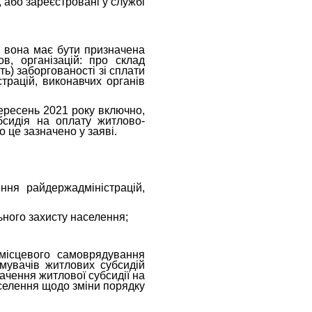
 або зареєстровані у службі
м вона має бути призначена
в, організацій: про склад
ть) заборгованості зі сплати
трацій, виконавчих органів
ересень 2021 року включно,
бсидія на оплату житлово-
 це зазначено у заяві.
ння райдержадміністрацій,
ьного захисту населення;
місцевого самоврядування
мувачів житлових субсидій
ачення житлової субсидії на
селення щодо зміни порядку