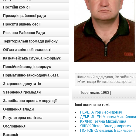
Постійні комісії
Президія районної ради
Проєкти рішень сесії
Рішення Районної Ради
Територіальні громади району
Об'єкти спільної власності
Казначейська служба інформує
Пенсійний фонд інформує
Нормативно-законодавча база
Шановний відвідувач, Ви зайшли 
ім'ям, якщо Ви вже зареєстровані
Звернення депутатів
Звернення громадян
Переглядів: 1963 |
Запобігання проявам корупції
Інші новини по темі:
Очищення влади
ГЕРЕГА Ігор Леонідович
ДЕМЧИШЕН Максим Михайлови
Регуляторна політика
КУЛИК Тетяна Михайлівна
ЯЩУК Віктор Володимирович
Оголошення
ПОПОВ Олександр Васильович
Вакансії