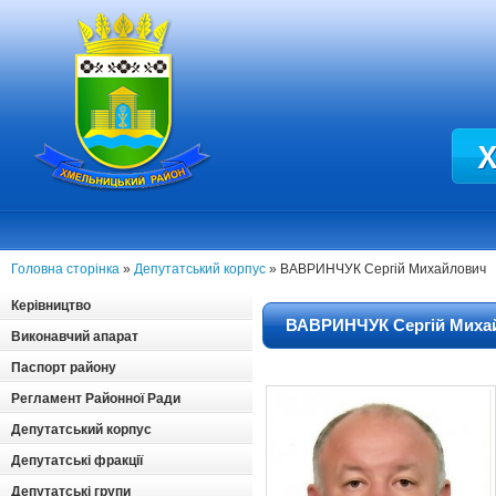
Головна сторінка
»
Депутатський корпус
» ВАВРИНЧУК Сергій Михайлович
Керівництво
ВАВРИНЧУК Сергій Миха
Виконавчий апарат
Паспорт району
Регламент Районної Ради
Депутатський корпус
Депутатські фракції
Депутатські групи