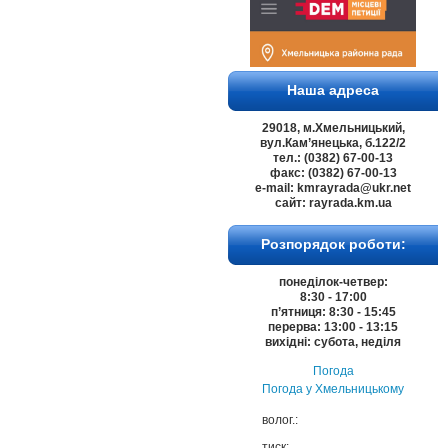
Наша адреса
29018, м.Хмельницький,
вул.Кам’янецька, б.122/2
тел.: (0382) 67-00-13
факс: (0382) 67-00-13
e-mail: kmrayrada@ukr.net
сайт: rayrada.km.ua
Розпорядок роботи:
понеділок-четвер:
8:30 - 17:00
п’ятниця: 8:30 - 15:45
перерва: 13:00 - 13:15
вихідні: субота, неділя
Погода
Погода у
Хмельницькому
волог.:
тиск: