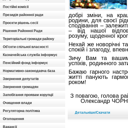
Постійні комісії
добрі зміни, на кр
Президія районної ради
родини, для своєї рід
Проєкти рішень сесії
сподівання – залежить
– від нашої відпові
Рішення Районної Ради
розуму, щоденної кропі
Територіальні громади району
Нехай же новорічні та
Об'єкти спільної власності
спокій і злагоду, впев
Казначейська служба інформує
Зичу Вам та вашим
успіхів, родинного зат
Пенсійний фонд інформує
Бажаю гарного настр
Нормативно-законодавча база
житті панують гарм
Звернення депутатів
роком!
Звернення громадян
З повагою, г
Запобігання проявам корупції
Олександр ЧОРН
Очищення влади
Регуляторна політика
Детальніше/Скачати
Оголошення
Вакансії