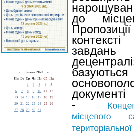
нарощуван
до місце
Пропозиції
контекст
завдань
децентр
базу
«
Липень 2020
»
Пн
Вт
Ср
Чт
Пт
Сб
Нд
основопол
1
2
3
4
5
докумен
6
7
8
9
10
11
12
13
14
15
16
17
18
19
-
Конце
20
21
22
23
24
25
26
27
28
29
30
31
місцевого с
територіально