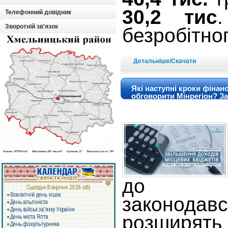
30,2 тис
Телефонний довідник
Зворотній зв'язок
безробітног
Детальніше/Скачати
Які наступні кроки фінан
обговорити Мінрегіон? З
обговорення
до по
законод
розширят