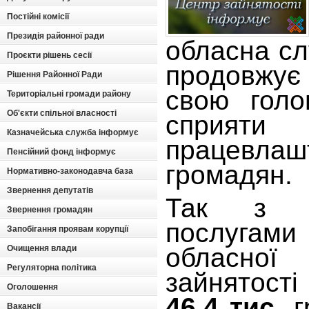
Постійні комісії
Президія районної ради
обласна сл
Проєкти рішень сесії
продовжу
Рішення Районної Ради
свою голо
Територіальні громади району
Об'єкти спільної власності
сприяти
Казначейська служба інформує
працевлаш
Пенсійний фонд інформує
громадян.
Нормативно-законодавча база
Звернення депутатів
Так з п
Звернення громадян
послугами
Запобігання проявам корупції
обласн
Очищення влади
Регуляторна політика
зайнятост
Оголошення
46,4 тис.
г
Вакансії