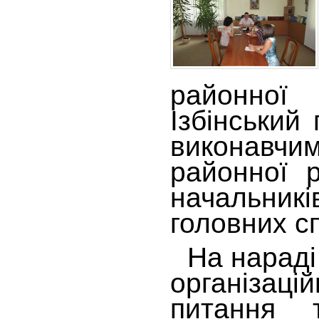
районної
Ізбінський
виконав
районної 
начальник
головних сп
На нараді 
організац
питання 