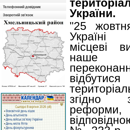
територіа
Телефонний довідник
України.
Зворотній зв'язок
"25 жовтн
Україні
місцеві в
наше
перекон
відбути
територі
згідно 
реформи
відповідн