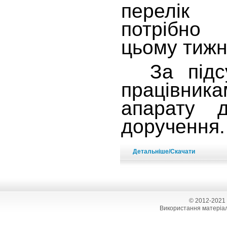
перелік 
потрібно
цьому тижн
За підсу
працівник
апарату д
доручення.
Детальніше/Скачати
© 2012-2021
Використання матеріал