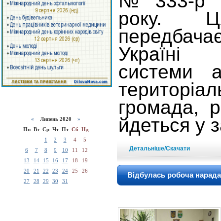
№ 333-р в
року. Ц
передбача
Україні 
системи а
територіа
громада, р
йдеться у з
«
Липень 2020
»
Пн
Вт
Ср
Чт
Пт
Сб
Нд
1
2
3
4
5
Детальніше/Скачати
6
7
8
9
10
11
12
13
14
15
16
17
18
19
20
21
22
23
24
25
26
Відбулась робоча нарада
27
28
29
30
31