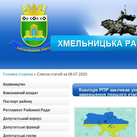
Головна сторінка
» Список статей за 06.07.2020
Керівництво
Коаліція РПР закликає ух
Виконавчий апарат
завершення першого ета
Паспорт району
Регламент Районної Ради
Депутатський корпус
Депутатські фракції
Депутатські групи