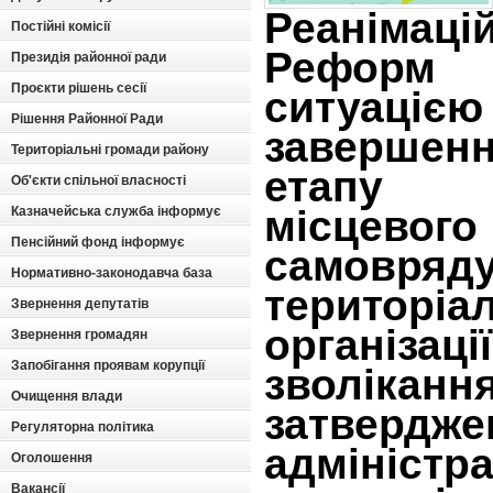
Реаніма
Постійні комісії
Реформ 
Президія районної ради
Проєкти рішень сесії
ситуаці
Рішення Районної Ради
заверше
Територіальні громади району
етапу
Об'єкти спільної власності
місцевого
Казначейська служба інформує
Пенсійний фонд інформує
самовря
Нормативно-законодавча база
територіа
Звернення депутатів
організац
Звернення громадян
Запобігання проявам корупції
зволі
Очищення влади
затвердж
Регуляторна політика
адміністр
Оголошення
Вакансії