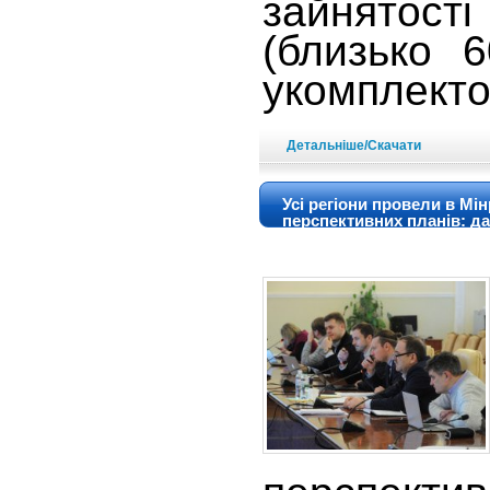
зайнято
(близько 6
укомплекто
Детальніше/Скачати
Усі регіони провели в Мін
перспективних планів: дал
громадами