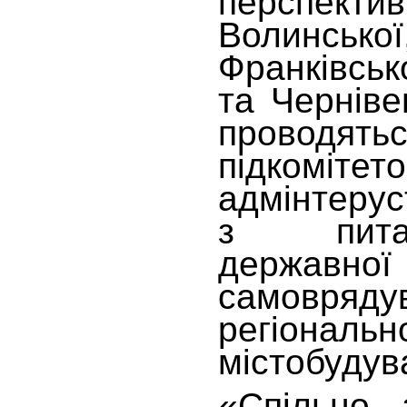
перспек
Волинс
Франківськ
та Черніве
проводя
підкомі
адмінтерус
з питан
державної
самовряду
регіональ
містобудув
«Спільно 