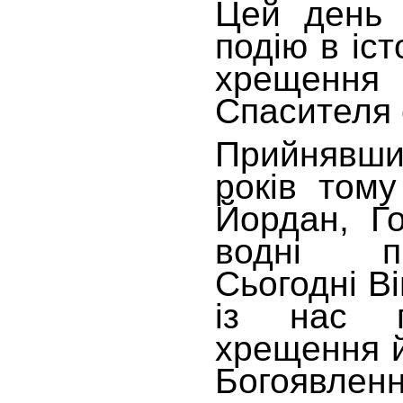
Цей день 
подію в іст
хрещенн
Спасителя с
Прийнявши
років тому
Йордан, Го
водні п
Сьогодні Ві
із нас 
хрещення й
Богоявл