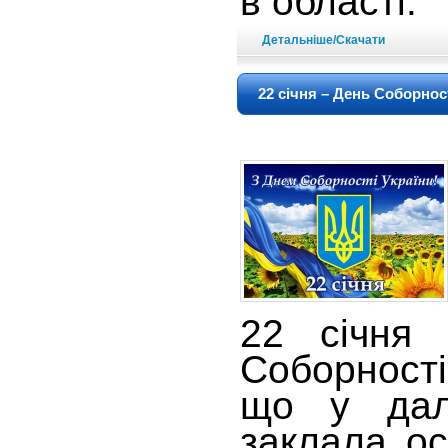
в області.
Детальніше/Скачати
22 січня – День Соборнос
22 січня 
Соборності
що у дал
заклала ос