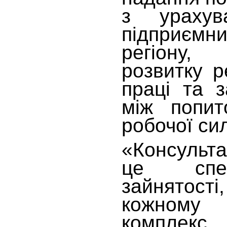
з урахув
підприємн
регіону
розвитку р
праці та з
між попит
робочої си
«Консульт
це спец
зайнятос
кожному
комплекс