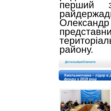
перший з
райдержадм
Олекса
представ
територ
району.
Детальніше/Скачати
Хмельниччина – лідер в 
фонду у 2019 році