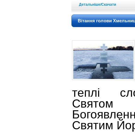
Детальніше/Скачати
Вітання голови Хмельниц
теплі сл
Святом
Богоявле
Святим Йо