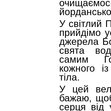
очищає
йорданськ
У світлий 
прийдімо у
джерела Бо
свята вод
самим Го
кожного із
тіла.
У цей ве
бажаю, щоб
серця від 