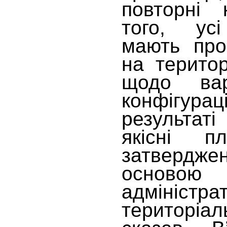
повторні к
того, усі
мають пров
на територ
щодо вар
конфігур
результат
якісні п
затверджен
основою
адміністра
територіа