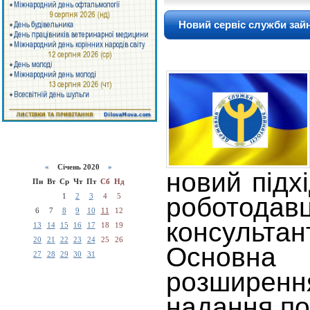
Новий сервіс служби зайн
«
Січень 2020
»
новий підх
Пн
Вт
Ср
Чт
Пт
Сб
Нд
1
2
3
4
5
роботода
6
7
8
9
10
11
12
консульта
13
14
15
16
17
18
19
20
21
22
23
24
25
26
Основна
27
28
29
30
31
розширен
надання по