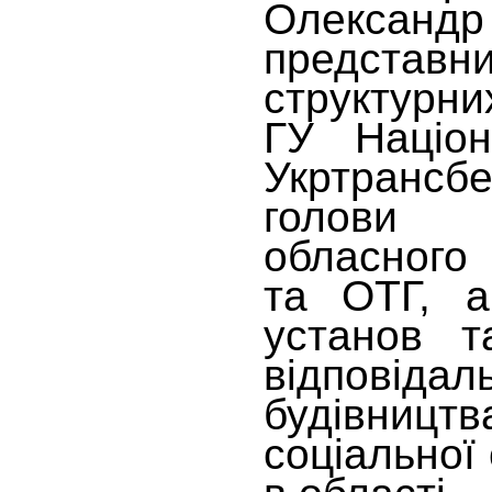
Олекс
предста
структурни
ГУ Націон
Укртрансб
голови 
обласного 
та ОТГ, а
установ т
відповід
будівни
соціальної