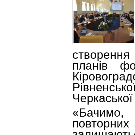
створенн
планів ф
Кіровоград
Рівненсько
Черкаської
«Бачимо,
повторни
залишають