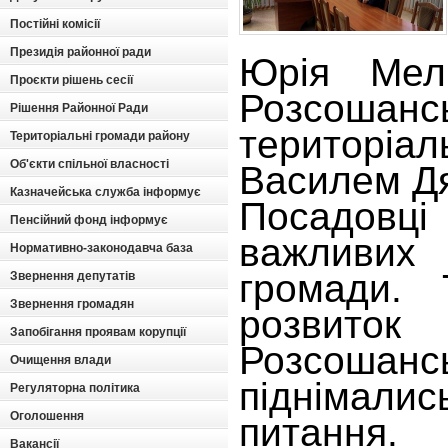
Постійні комісії
Президія районної ради
Юрія Мел
Проєкти рішень сесії
Розсошан
Рішення Районної Ради
територі
Територіальні громади району
Об'єкти спільної власності
Василем Д
Казначейська служба інформує
Посадовц
Пенсійний фонд інформує
важливих
Нормативно-законодавча база
громади.
Звернення депутатів
Звернення громадян
розвиток 
Запобігання проявам корупції
Розсошанс
Очищення влади
піднімали
Регуляторна політика
Оголошення
питанн
Вакансії