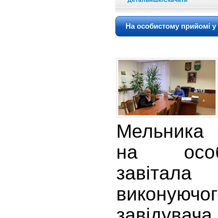
Детальніше/Скачати
На особистому прийомі у
Мельника
на особ
завіта
виконуюч
завідува