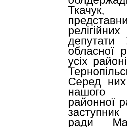
Ткачук,
предста
релігійних
депутати 
обласної р
усіх район
Тернопіл
Серед них
нашого 
районної р
заступник
ради Мак