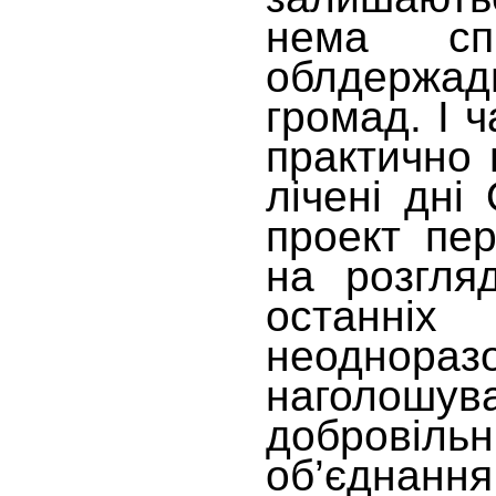
нема спі
облдержа
громад. І ч
практично 
лічені дні
проект пер
на розгля
останніх
неоднораз
нагол
добров
об’єднання