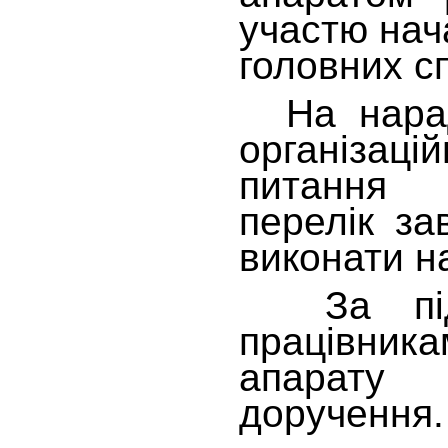
участю нача
головних сп
На нараді
організа
питання
перелік за
виконати н
За підс
працівни
апарату 
доручення.