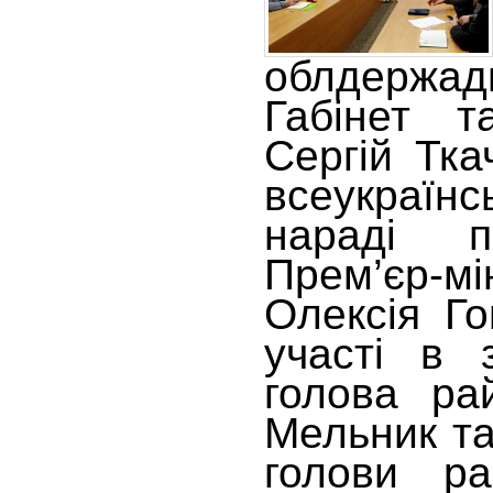
облдержадм
Габінет т
Сергій Тка
всеукраїн
нараді п
Прем’єр-
Олексія Го
участі в 
голова ра
Мельник та
голови рай