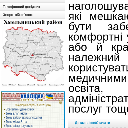
наголошув
Телефонний довідник
які мешка
Зворотній зв'язок
бути заб
комфортні у
або й кра
належн
користува
медичними 
освіта
адміністра
послуг тощ
Детальніше/Скачати