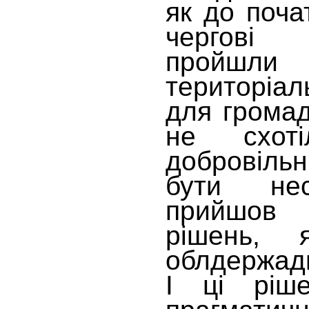
як до поча
чергові 
пройш
територіал
для громад
не схоті
добровільн
бути нес
прийшов 
рішень, 
облдержадм
І ці ріш