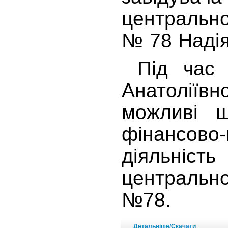
центрально
№ 78 Надія
Під час з
Анатоліївн
можливі 
фінансово-
діяльніс
центрально
№78.
Детальніше/Скачати