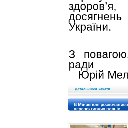
здоров’я
досягнен
України.
З повагою
р
Юрій Мел
Детальніше/Скачати
В Мінрегіоні розпочалися
перспективних планів