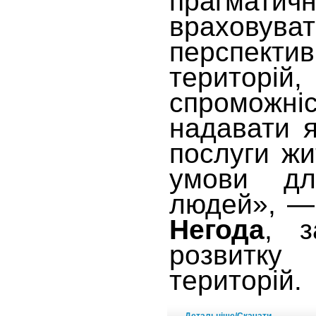
прагматичн
враховува
перспек
територ
спромож
надавати я
послуги жи
умови дл
людей», —
Негода
, з
розвит
територій.