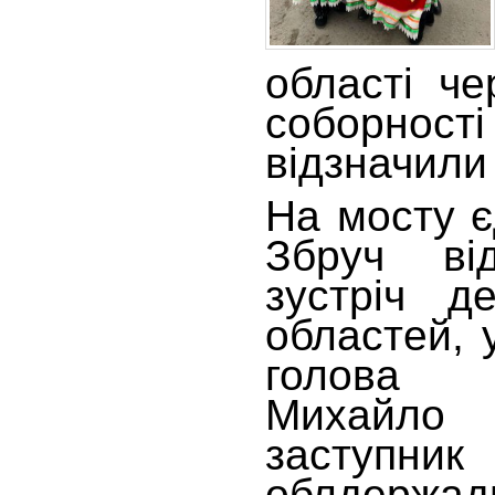
області че
соборн
відзначили
На мосту є
Збруч ві
зустріч д
областей, 
голова 
Михайло
засту
облдержадм