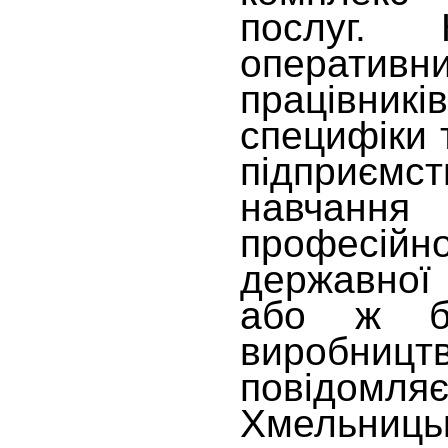
послуг. 
операт
працівни
специфіки т
підприєм
навчан
професійно
державної 
або ж бе
виробництв
повідом
Хмельниц