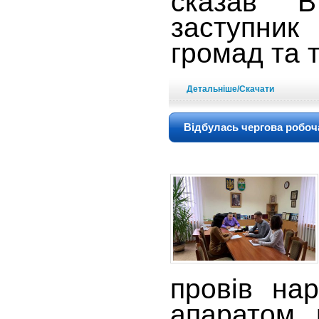
сказав В
заступник 
громад та 
Детальніше/Скачати
Відбулась чергова робоч
провів на
апаратом 