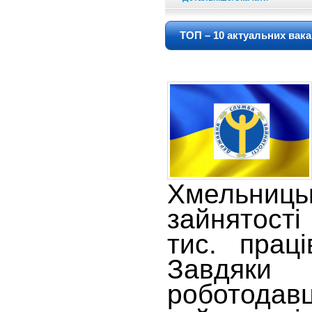
ТОП – 10 актуальних вак
Хмельниць
зайнятості
тис. праці
Завдяки
роботода