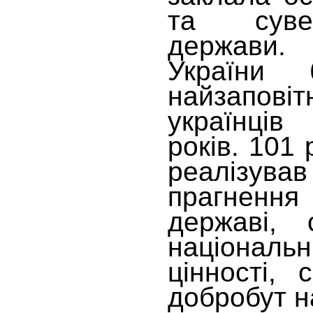
та суве
держави.
України
найзапо
українців
років. 101
реалізував
прагнення
державі, с
націонал
цінності, 
добробут н