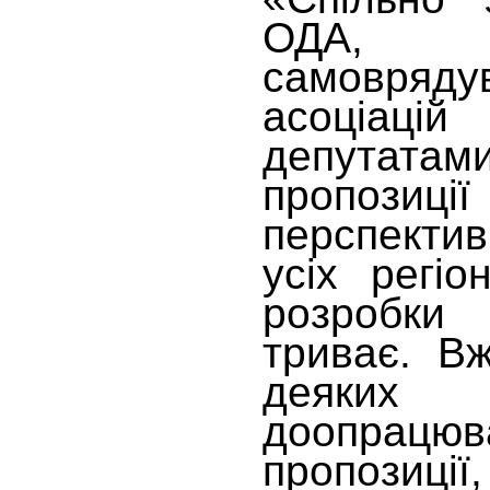
ОДА, 
самовряду
асоціаці
депутата
пропозиц
перспект
усіх регіо
розробки
триває. В
деяких 
доопра
пропозиц