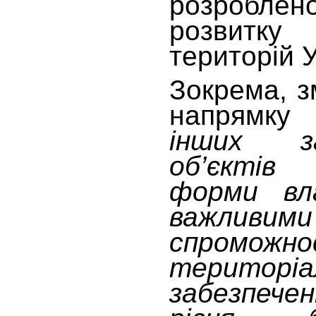
розроблен
розвитк
територій У
Зокрема, з
напря
інших з
об’єктів
форми вла
важливими
спроможно
територіа
забезпече