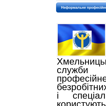
Неформальне професійне 
Хмельниц
служби 
професі
безробітни
і спеціа
користуют