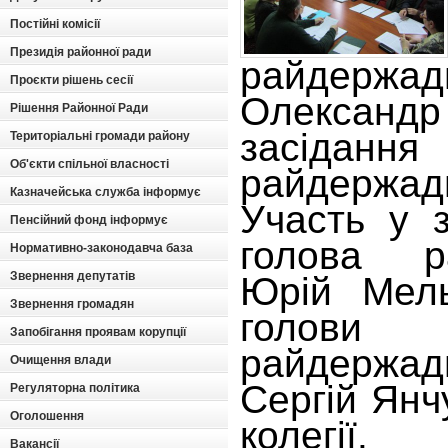
Постійні комісії
Президія районної ради
райдержадм
Проєкти рішень сесії
Олександр
Рішення Районної Ради
засідан
Територіальні громади району
Об'єкти спільної власності
райдержадм
Казначейська служба інформує
Участь у з
Пенсійний фонд інформує
голова р
Нормативно-законодавча база
Звернення депутатів
Юрій Мель
Звернення громадян
голови
Запобігання проявам корупції
райдержадм
Очищення влади
Сергій Янч
Регуляторна політика
Оголошення
колегії
Вакансії