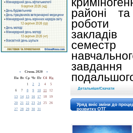
криміноге
районі та
роботи 
закладів
семестр
навчаль
завда
«
Січень 2020
»
подальшого
Пн
Вт
Ср
Чт
Пт
Сб
Нд
1
2
3
4
5
Детальніше/Скачати
6
7
8
9
10
11
12
13
14
15
16
17
18
19
20
21
22
23
24
25
26
Уряд вніс зміни до проце
розвитку ОТГ
27
28
29
30
31