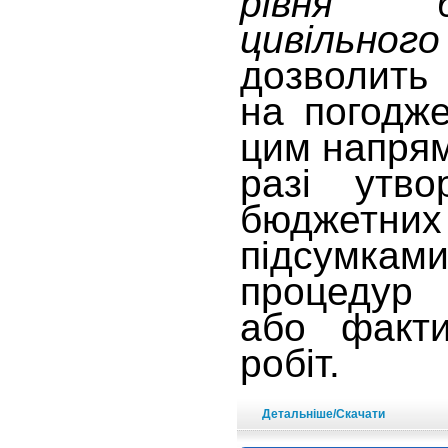
рівня 
цивільног
дозволить
на погодж
цим напря
разі утво
бюджетн
підсумка
процедур 
або факти
робіт.
Детальніше/Скачати