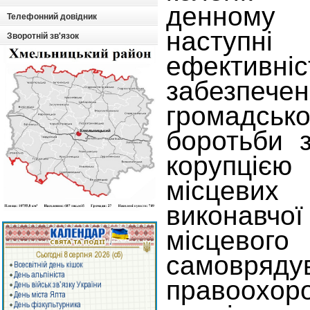
денному
Телефонний довідник
наступні
Зворотній зв'язок
ефективніс
забезпече
громадсь
боротьби з
корупці
місцев
виконавчої
місцевого
самовряду
правоохоро