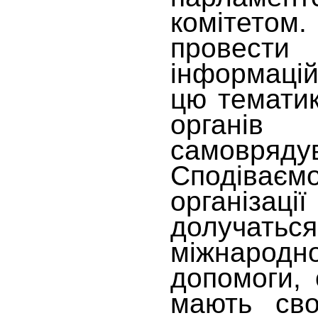
комітет
провести 
інформаці
цю тематик
органів
самовряду
Сподіва
організац
долучать
міжнарод
допомоги, 
мають сво