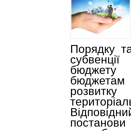
Порядку т
субвенції
бюджет
бюджетам
розвитк
територіа
Відпові
поста