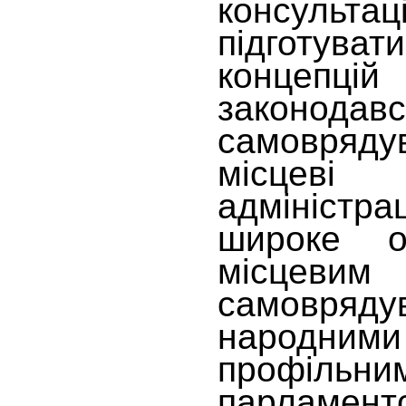
консуль
підготу
концепц
законодавс
самовряд
місцев
адмініст
широке о
місцевим
самовря
народними
профільни
парламент