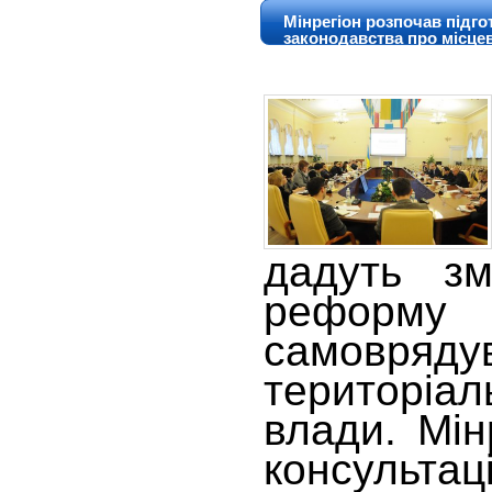
Мінрегіон розпочав підго
законодавства про місцев
держадміністрації
дадуть зм
реформу
самовря
територіал
влади. Мін
консульт