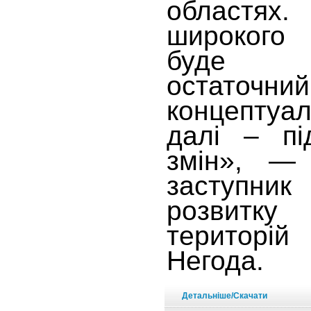
областях.
широкого
буде пр
остаточ
концептуа
далі – пі
змін», — 
заступн
розвитк
територ
Негода.
Детальніше/Скачати