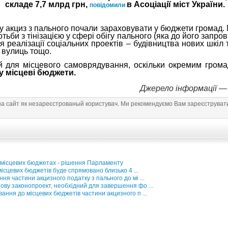
складе 7,7 млрд грн,
в Асоціації міст України.
повідомили
му акциз з пального почали зараховувати у бюджети громад. 
отьби з тінізацією у сфері обігу пального (яка до його запр
 реалізації соціальних проектів – будівництва нових шкіл 
я вулиць тощо.
 для місцевого самоврядування, оскільки окремим грома
у місцеві бюджети.
Джерело інформації 
на сайт як незареєстрованый користувач. Ми рекомендуємо Вам зареєструвати
 місцевих бюджетах - рішення Парламенту
 місцевих бюджетів буде спрямовано близько 4 ...
я частини акцизного податку з пального до мі ...
ову законопроект, необхідний для завершення фо ...
ання до місцевих бюджетів частини акцизного п ...