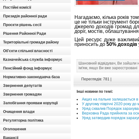
Постійні комісії
Президія районної ради
Нагадаємо, кілька років то
це не тільки інструмент бор
Проєкти рішень сесії
джерело доходів громад для
доріг, мостів, облаштуванн
Рішення Районної Ради
Цей ресурс дуже важливий
Територіальні громади району
приносить до
50% доходів 
Об'єкти спільної власності
Казначейська служба інформує
Шановний відвідувач, Ви зайшли 
ім'ям, якщо Ви вже зареєстровані
Пенсійний фонд інформує
Нормативно-законодавча база
Переглядів: 781 |
Звернення депутатів
Інші новини по темі:
Звернення громадян
Акциз на пальне залишається в
Запобігання проявам корупції
У другому півріччі 2020 року до
Уряд схвалив Порядок зарахуванн
Очищення влади
Верховна Рада прийняла за осн
Уряд затвердив порядок зарахув
Регуляторна політика
Оголошення
Вакансії