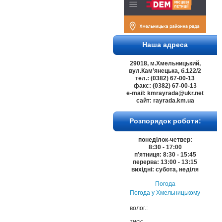
Наша адреса
29018, м.Хмельницький,
вул.Кам’янецька, б.122/2
тел.: (0382) 67-00-13
факс: (0382) 67-00-13
e-mail: kmrayrada@ukr.net
сайт: rayrada.km.ua
Розпорядок роботи:
понеділок-четвер:
8:30 - 17:00
п’ятниця: 8:30 - 15:45
перерва: 13:00 - 13:15
вихідні: субота, неділя
Погода
Погода у
Хмельницькому
волог.:
тиск: