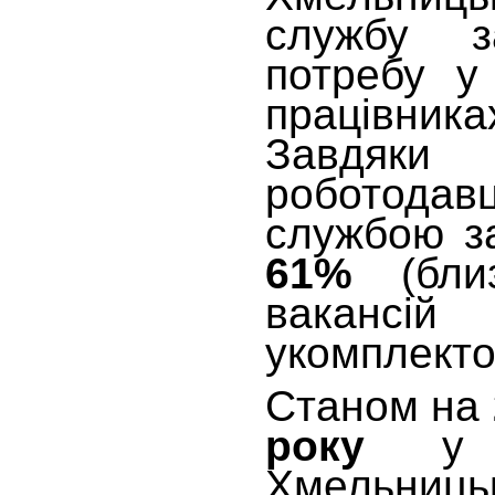
службу з
потребу у
працівник
Завдяки 
робото
службою з
61%
(бл
вакан
укомплекто
Станом на
року
у
Хмельниц