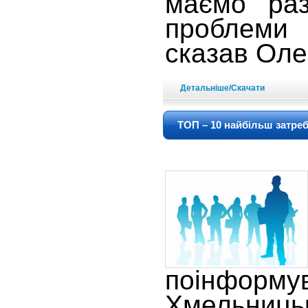
маємо раз
проблем
сказав Оле
Детальніше/Скачати
ТОП – 10 найбільш затре
поінформу
Хмельни