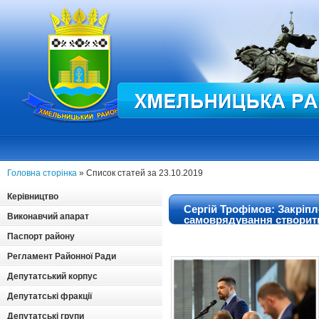
Головна сторінка
» Список статей за 23.10.2019
Керівництво
Сергій Трофімов: Закріпл
Виконавчий апарат
самоврядування створит
українців
Паспорт району
Регламент Районної Ради
Депутатський корпус
Депутатські фракції
Депутатські групи