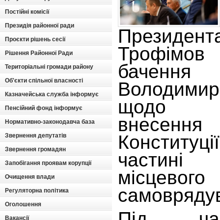
Постійні комісії
Президія районної ради
Президента
Проєкти рішень сесії
Трофімо
Рішення Районної Ради
бачення
Територіальні громади району
Об'єкти спільної власності
Володимир
Казначейська служба інформує
щодо не
Пенсійний фонд інформує
внесен
Нормативно-законодавча база
Конститу
Звернення депутатів
Звернення громадян
частин
Запобігання проявам корупції
місцевого
Очищення влади
самовряду
Регуляторна політика
Оголошення
Під час
Вакансії