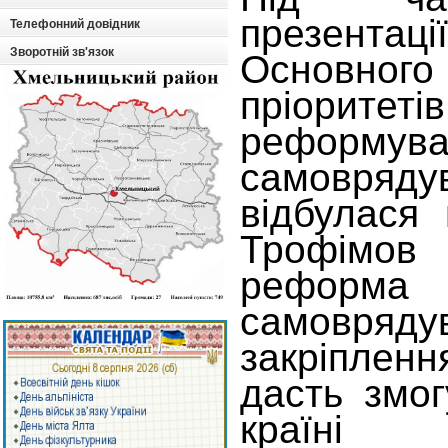
презент
Телефонний довідник
Зворотній зв'язок
Основно
пріоритеті
реформува
самовря
відбулася 
Трофімов 
реформа
самовря
закріпленн
дасть змо
країні