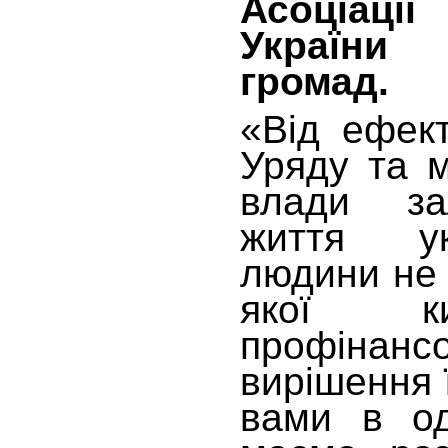
Асоці
Україн
громад.
«Від ефект
Уряду та м
влади за
життя ук
людини не 
якої к
профінанс
вирішення 
вами в од