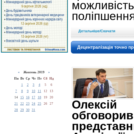
можли
поліпшення
Детальніше/Скачати
Децентралізація точно п
«
Жовтень 2019
»
Пн
Вт
Ср
Чт
Пт
Сб
Нд
1
2
3
4
5
6
7
8
9
10
11
12
13
14
15
16
17
18
19
20
Олексі
21
22
23
24
25
26
27
28
29
30
31
обго
представ