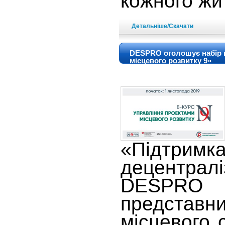
кожного жи
Детальніше/Скачати
DESPRO оголошує набір н
місцевого розвитку 9»
«Підтримк
децентралі
DESPRO
представ
місцевого