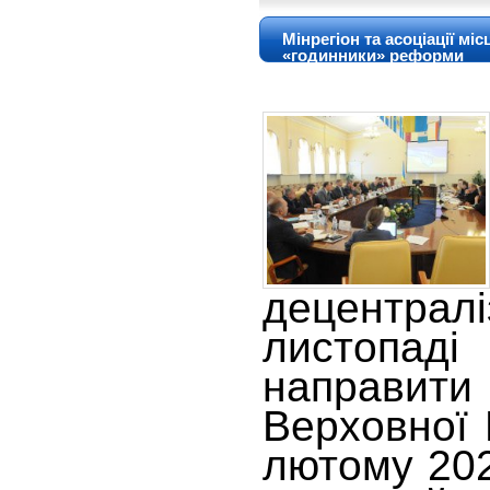
Мінрегіон та асоціації м
«годинники» реформи
децентр
листопа
направит
Верховної 
лютому 202