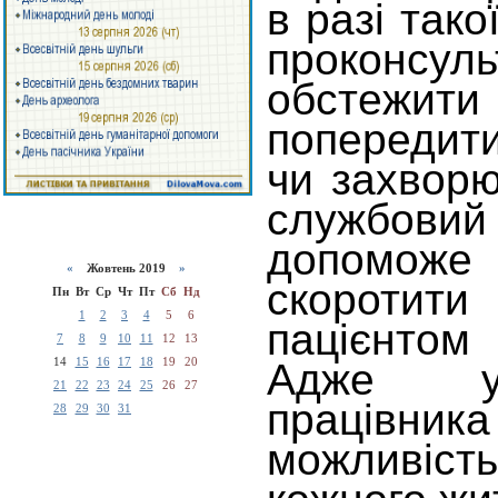
в разі тако
проконс
обстежити
попередит
чи захвор
службови
допомо
«
Жовтень 2019
»
скоротити
Пн
Вт
Ср
Чт
Пт
Сб
Нд
1
2
3
4
5
6
пацієнто
7
8
9
10
11
12
13
14
15
16
17
18
19
20
Адже у
21
22
23
24
25
26
27
працівни
28
29
30
31
можливіст