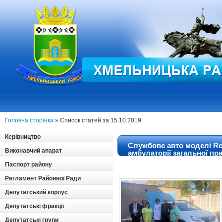
Головна сторінка
» Список статей за 15.10.2019
Керівництво
Службове авто моделі Re
Виконавчий апарат
амбулаторії загальної пр
Паспорт району
Регламент Районної Ради
Депутатський корпус
Депутатські фракції
Депутатські групи