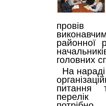
провів
виконав
районної 
начальник
головних сп
На нараді 
організац
питання 
перелік 
потрібно