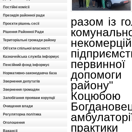
Постійні комісії
Президія районної ради
разом із г
Проєкти рішень сесії
комунальн
Рішення Районної Ради
некомерцій
Територіальні громади району
Об'єкти спільної власності
підприє
Казначейська служба інформує
первинн
Пенсійний фонд інформує
допомоги 
Нормативно-законодавча база
району
Звернення депутатів
Звернення громадян
Коцюбо
Запобігання проявам корупції
Богдановец
Очищення влади
амбулато
Регуляторна політика
Оголошення
практик
Вакансії