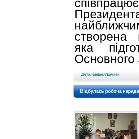
співпра
Президен
найближч
створена 
яка підг
Основного 
Детальніше/Скачати
Відбулась робоча нарада