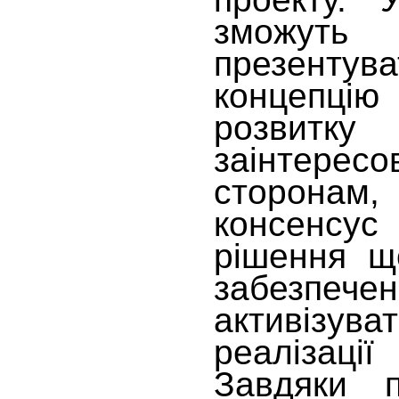
зможуть 
презентув
концепц
розвит
заінтересо
сторона
консенсус
рішення щ
забезпечен
активізув
реаліза
Завдяки п