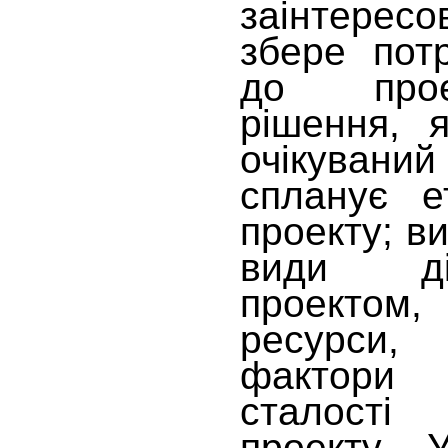
заінтерес
збере пот
до прое
рішення, 
очікуван
спланує е
проекту; в
види ді
проекто
ресурси
фактори 
сталості
проекту. 