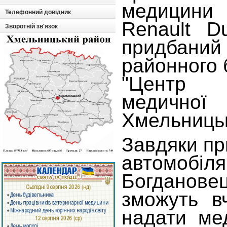
медицин
Телефонний довідник
Renault D
Зворотній зв'язок
придбан
районного
"Центр
медично
Хмельницьк
Завдяки п
автомобі
Богданов
зможуть в
надати ме