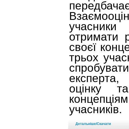
передбача
Взаємооці
учасни
отримати 
своєї конце
трьох учас
спробуват
експерта,
оцінку та
концеп
учасників.
Детальніше/Скачати