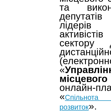
та викон
депутатів
лідерів
активісті
сектору
дистанцій
(електро
«
Управлі
місцевого
онлайн-пл
«
Спільнота
».
розвиток