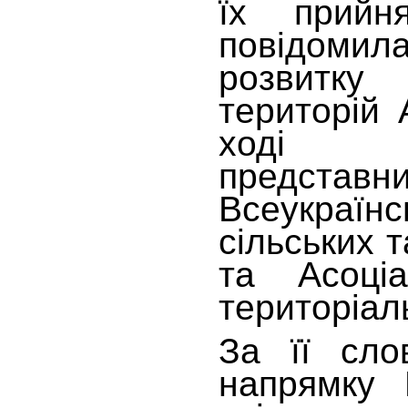
їх прийн
повідом
розвитк
територій
ході з
представн
Всеукраїн
сільських 
та Асоціа
територіал
За її сло
напрямку 