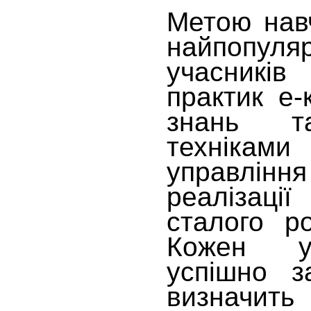
Метою нав
найпопуля
учасник
практик е-
знань т
технікам
управлінн
реалізац
сталого р
Кожен у
успішно з
визначить