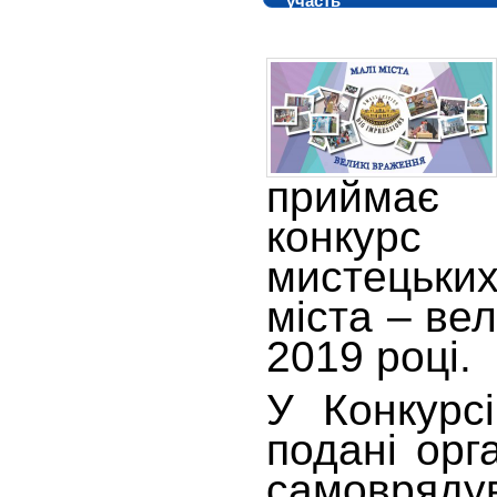
участь
приймає
конкурс
мистецьких
міста – ве
2019 році.
У Конкурс
подані орг
самовряду