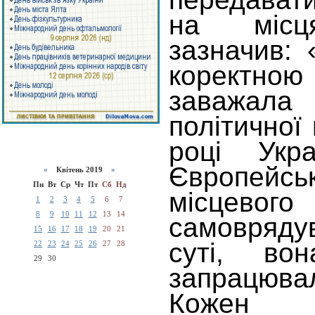
на місц
зазначив:
коректною
заважала
політичної
році Укра
Європей
«
Квітень 2019
»
Пн
Вт
Ср
Чт
Пт
Сб
Нд
місцевого
1
2
3
4
5
6
7
8
9
10
11
12
13
14
самовряду
15
16
17
18
19
20
21
суті, в
22
23
24
25
26
27
28
29
30
запрацювал
Кожен п