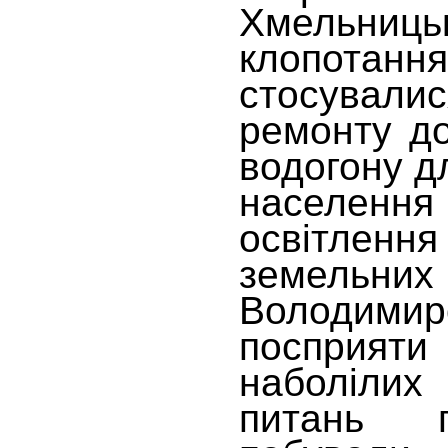
Хмельниць
клопота
стосувал
ремонту до
водогону д
населення
освітлен
земельних
Володимир
посприят
наболілих
питань г