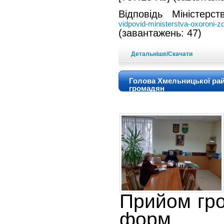
Відповідь Міністерс
vidpovid-ministerstva-oxoroni-z
(завантажень: 47)
Детальніше/Скачати
Голова Хмельницької рай
громадян
Прийом гро
форм с