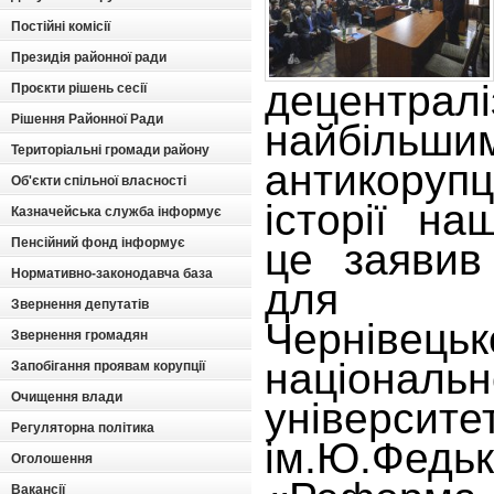
Постійні комісії
Президія районної ради
децентр
Проєкти рішень сесії
Рішення Районної Ради
найбільши
Територіальні громади району
антикоруп
Об'єкти спільної власності
історії на
Казначейська служба інформує
Пенсійний фонд інформує
це заявив
Нормативно-законодавча база
для с
Звернення депутатів
Чернівецьк
Звернення громадян
національн
Запобігання проявам корупції
Очищення влади
університе
Регуляторна політика
ім.Ю.Федь
Оголошення
Вакансії