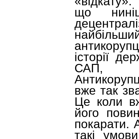
«відкату».
що нині
децентра
найбільши
антикоруп
історії де
САП,
Антикоруп
вже так зв
Це коли в
його повин
покарати. 
такі умов