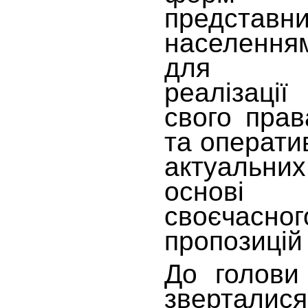
представ
населення
для
реалізаці
свого пра
та операти
актуальн
основі 
своєчасног
пропозицій 
До голови
звертал