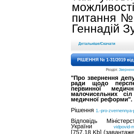
можливост
питання №
Геннадій З
Детальніше/Скачати
РІШЕННЯ № 1-31/2019 від
Розділ:
Зверненн
"Про звернення депу
ради щодо перспек
первинної медич
малочисельних сіл
медичної реформи".
Рішення
1.-pro-zvernennya
Відповідь Міністер
України
vidpovid-m
[757.18 Kb] (завантаже