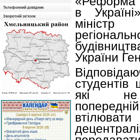
«Реформа 
Телефонний довідник
в Україні
Зворотній зв'язок
міністр
регіональ
будівни
України Ге
Відповідаю
студентів
які не
попередній
втілюва
децентр
передават