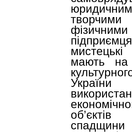
юридичн
творчим
фізични
підприємц
мистецьк
мають на 
культурн
України
використа
економічн
об’єкті
спадщини