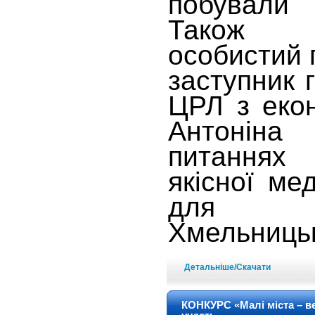
побували
Так
особистий 
заступник 
ЦРЛ з еко
Антонін
питаннях
якісної ме
для 
Хмельницьк
Детальніше/Скачати
КОНКУРС «Малі міста – ве