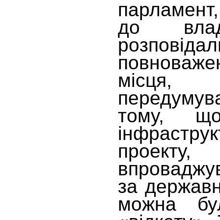
парламент
до влад
розповіда
повноважен
місця
передумув
тому, щ
інфраструк
проек
впроваджу
за державн
можна б