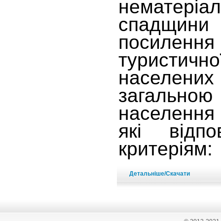
нематеріал
спадщини 
посилення 
туристично
населени
загально
населення 
які відпо
критеріям:
Детальніше/Скачати