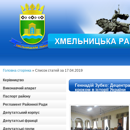
Головна сторінка
» Список статей за 17.04.2019
Керівництво
Геннадій Зубко: Децентр
Виконавчий апарат
кроком в історії України
Паспорт району
Регламент Районної Ради
Депутатський корпус
Депутатські фракції
Депутатські групи