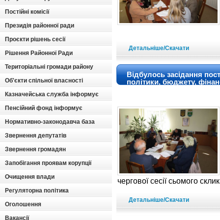
Постійні комісії
Президія районної ради
Проєкти рішень сесії
Детальніше/Скачати
Рішення Районної Ради
Територіальні громади району
Відбулось засідання пост
Об'єкти спільної власності
політики, бюджету, фінанс
Казначейська служба інформує
Пенсійний фонд інформує
Нормативно-законодавча база
Звернення депутатів
Звернення громадян
Запобігання проявам корупції
Очищення влади
чергової сесії сьомого скл
Регуляторна політика
Детальніше/Скачати
Оголошення
Вакансії