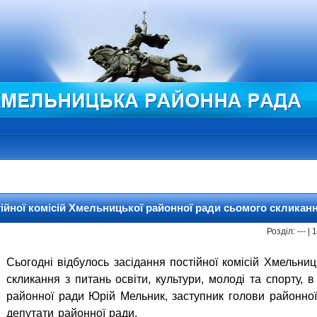
ійної комісій Хмельницької районної ради сьомого скликання
Розділ: --- |
Сьогодні відбулось засідання постійної комісій Хмельни
скликання з питань освіти, культури, молоді та спорту, 
районної ради Юрій Мельник, заступник голови районної
депутати районної ради.