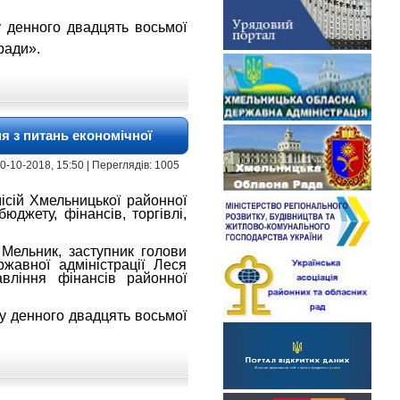
у денного двадцять восьмої
ради».
я з питань економічної
 10-10-2018, 15:50 | Переглядів: 1005
ісій Хмельницької районної
юджету, фінансів, торгівлі,
Мельник, заступник голови
жавної адміністрації Леся
вління фінансів районної
у денного двадцять восьмої