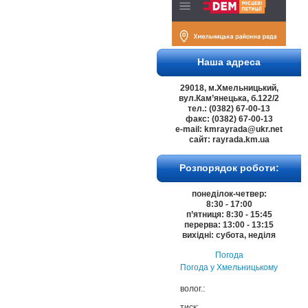
Наша адреса
29018, м.Хмельницький,
вул.Кам’янецька, б.122/2
тел.: (0382) 67-00-13
факс: (0382) 67-00-13
e-mail: kmrayrada@ukr.net
сайт: rayrada.km.ua
Розпорядок роботи:
понеділок-четвер:
8:30 - 17:00
п’ятниця: 8:30 - 15:45
перерва: 13:00 - 13:15
вихідні: субота, неділя
Погода
Погода у
Хмельницькому
волог.:
тиск: