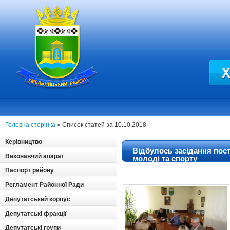
Головна сторінка
» Список статей за 10.10.2018
Керівництво
Відбулось засідання пост
Виконавчий апарат
молоді та спорту
Паспорт району
Регламент Районної Ради
Депутатський корпус
Депутатські фракції
Депутатські групи