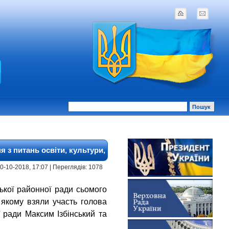
 з питань освіти, культури,
 10-10-2018, 17:07 | Переглядів: 1078
цької районної ради сьомого
в якому взяли участь голова
 ради Максим Ізбінський та