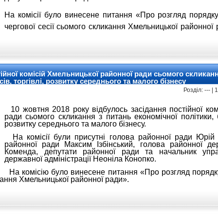
На комісії було винесене питання «Про розгляд порядк
чергової сесії сьомого скликання Хмельницької районної 
ійної комісій Хмельницької районної ради сьомого скликанн
ів, торгівлі, розвитку середнього та малого бізнесу
Розділ: --- |
10 жовтня 2018 року відбулось засідання постійної ком
ради сьомого скликання з питань економічної політики, б
розвитку середнього та малого бізнесу.
На комісії були присутні голова районної ради Юрій 
районної ради Максим Ізбінський, голова районної дер
Коменда, депутати районної ради та начальник упра
державної адміністрації Неоніла Конопко.
На комісію було винесене питання «Про розгляд порядк
икання Хмельницької районної ради».