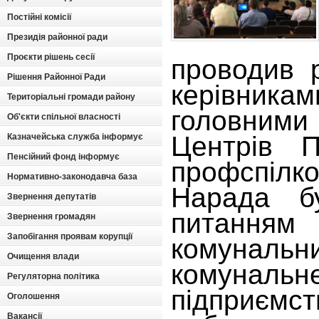
Постійні комісії
Президія районної ради
Проєкти рішень сесії
проводив 
Рішення Районної Ради
керівник
Територіальні громади району
головни
Об'єкти спільної власності
Центрів 
Казначейська служба інформує
Пенсійний фонд інформує
профспілк
Нормативно-законодавча база
Нарада б
Звернення депутатів
питанням
Звернення громадян
Запобігання проявам корупції
комуналь
Очищення влади
комунальн
Регуляторна політика
підприємст
Оголошення
Вакансії