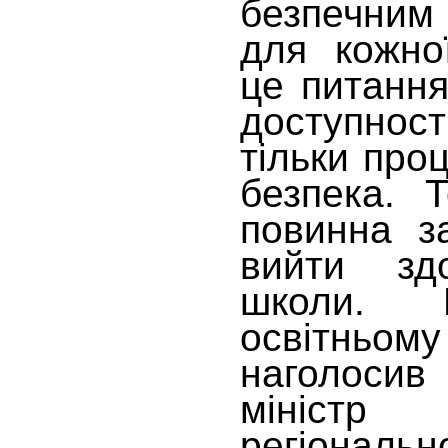
безпечни
для кожно
це питання
доступнос
тільки про
безпека. 
повинна з
вийти зд
школи.
освітн
наголосив
мініст
регіональ