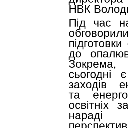
НВК Волод
Під час н
обговор
підготовки 
до опалюв
Зокрема,
сьогодні 
заходів е
та енерго
освітніх з
нараді
перспекти