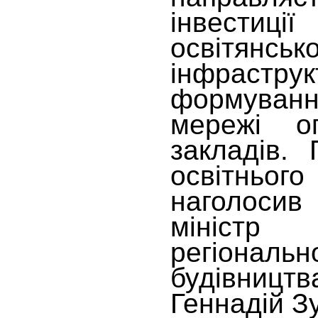
інвестиці
освітянсько
інфрас
формуван
мережі оп
закладів.
освітн
наголосив
мініст
регіональ
будівництв
Геннадій З