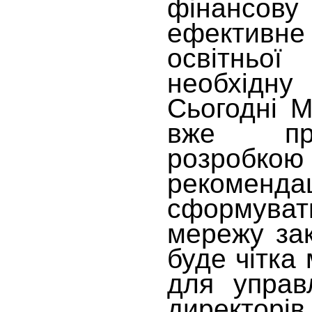
фінансов
ефективн
освітньо
необхідну 
Сьогодні М
вже пр
розробко
рекомендац
сформува
мережу зак
буде чітка
для управл
директорів