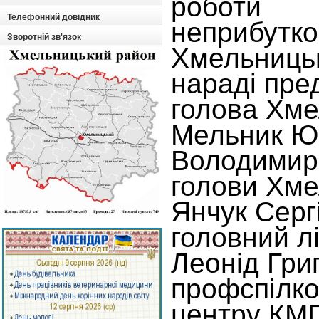
роботи 
Телефонний довідник
неприбутко
Зворотній зв'язок
Хмельниць
нараді пре
голова Хме
Мельник Ю
Володимиро
голови Хме
Янчук Серг
головний л
Леонід Гри
профспілко
центру КМП