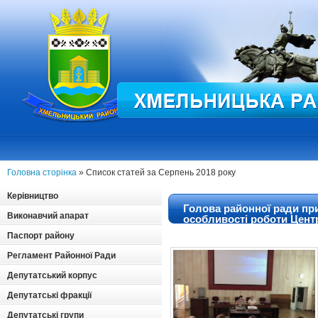
Головна сторінка
» Список статей за Серпень 2018 року
Керівництво
Голова районної ради при
Виконавчий апарат
особливості роботи Цент
неприбуткових підприєм
Паспорт району
Регламент Районної Ради
Депутатський корпус
Депутатські фракції
Депутатські групи