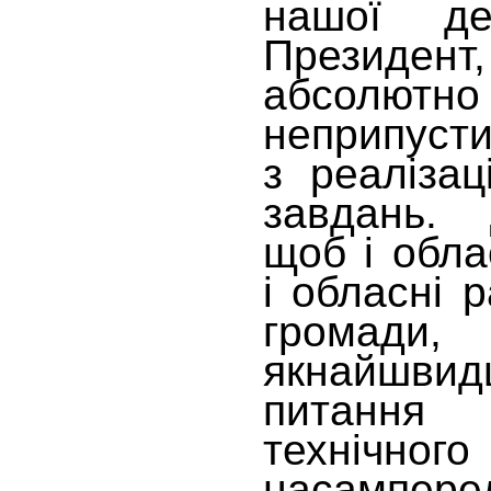
нашої де
Презид
абсолютно
неприпуст
з реалізац
завдань.
щоб і облас
і обласні р
громади,
якнайшви
питання 
технічног
насамп