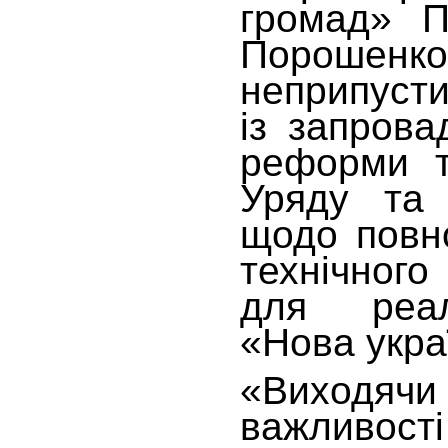
громад» П
Порошенк
неприпусти
із запрова
реформи т
Уряду та 
щодо повно
технічног
для реал
«Нова укра
«Виходяч
важливос