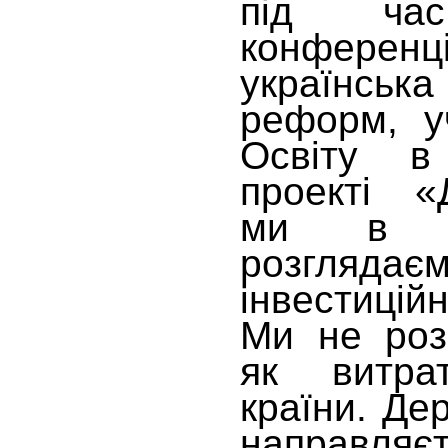
під час 
конфер
українськ
реформ, у
Освіту в
проекті «Д
ми в п
розглядає
інвестиці
Ми не розг
як витра
країни. Де
направляєт