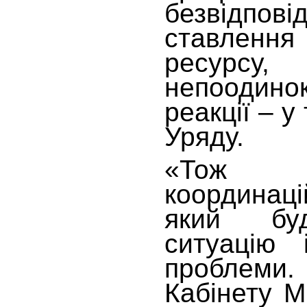
безвідпові
ставлення
ресурсу
непоодинок
реакції – у
Уряду.
«Тож 
координац
який буд
ситуацію 
проблеми. 
Кабінету М