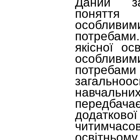
Даний за
понятт
особливи
потребами
якісної ос
особливи
потреб
загальноос
навчаль
передба
додатков
читимчасо
освітньому