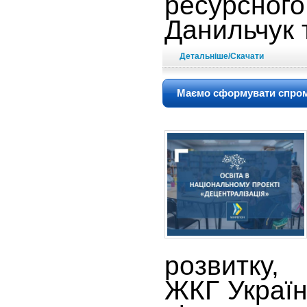
ресурсног
Данильчук 
Детальніше/Скачати
Маємо сформувати спромо
розвитку,
ЖКГ Україн