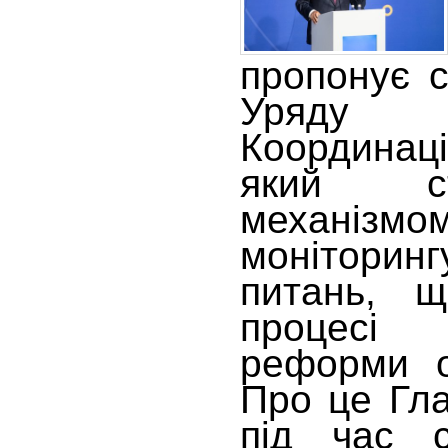
пропонує с
Уряду 
Координац
який с
механізмо
моніторин
питань, 
процесі 
реформи ос
Про це Гла
під час с