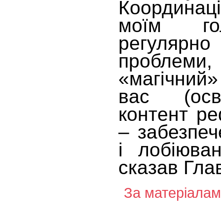
Координаці
моїм го
регулярно
проблеми,
«магічний
вас (осв
контент ре
– забезпеч
і лобіюван
сказав Гла
За матеріалам