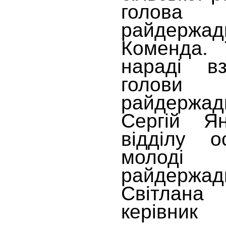
голова
райдержадм
Коменда. 
нараді вз
голови
райдержадм
Сергій Ян
відділу ос
молоді
райдержадм
Світлан
керівник