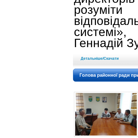
розум
відповід
системі»
Геннадій З
Детальніше/Скачати
Голова районної ради при