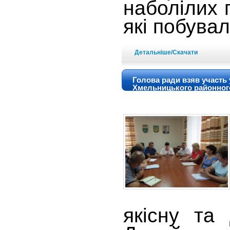
наболілих 
які побувал
Детальніше/Скачати
Голова ради взяв участь 
Хмельницького районного
якісну та 