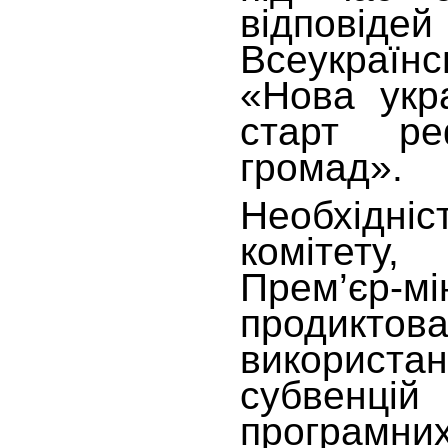
відпо
Всеукраїнс
«Нова укр
старт ре
громад».
Необхід
комітету
Прем’єр-мін
продикто
використ
субвенці
програмних