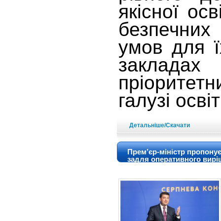
якісної ос
безпечних
умов для ї
заклад
пріоритетн
галузі освіт
Детальніше/Скачати
Прем’єр-міністр пропону
задля оперативного вирі