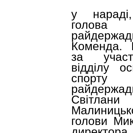
у нараді
голова
райдержадм
Коменда. 
за участ
відділу ос
спорту
райдержадм
Світлан
Малиницьк
голови Ми
директор