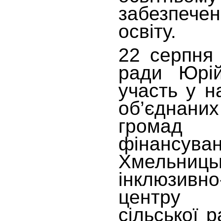
забезпече
освіту.
22 серпня 
ради Юрі
участь у н
об’єднаних
громад
фінансува
Хмельниць
інклюзивно
центру 
сільської 