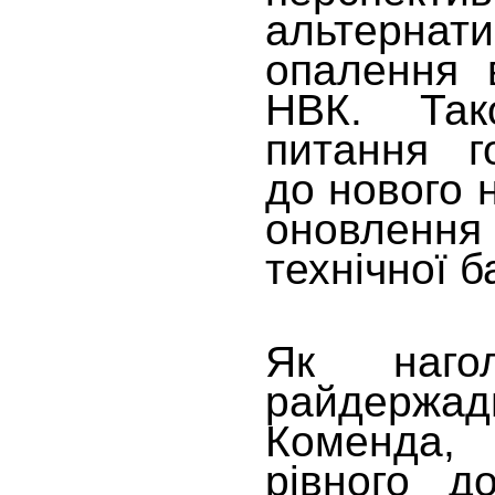
альтерна
опалення 
НВК. Так
питання го
до нового 
оновленн
технічної
Як нагол
райдержадм
Коменда,
рівного д