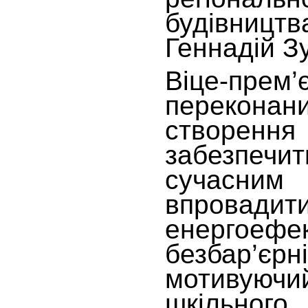
будівництв
Геннадій З
Віце-прем’є
перекона
створе
забезп
сучасним
впровадит
енергоеф
безбар’єр
мотиву
шкільного