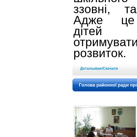
ззовні, т
Адже це 
дітей 
отримува
розвиток.
Детальніше/Скачати
Голова районної ради пр