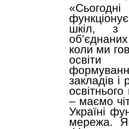
«Сьогод
функціон
шкіл, з
об’єднаних
коли ми го
освіти
формува
закладів і
освітнього
– маємо чіт
Україні фу
мережа. Як