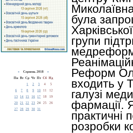
Миколаївна
була запро
Харківської
групи підт
медреформ
Реанімацій
Реформ Оле
«
Серпень 2018
»
Пн
Вт
Ср
Чт
Пт
Сб
Нд
входить у 
1
2
3
4
5
галузі мед
6
7
8
9
10
11
12
13
14
15
16
17
18
19
фармації. 
20
21
22
23
24
25
26
27
28
29
30
31
практичні 
розробки к