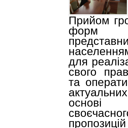
Прийом гро
форм с
представ
населення
для реаліз
свого пра
та операти
актуальн
основі
своєчасног
пропозицій 