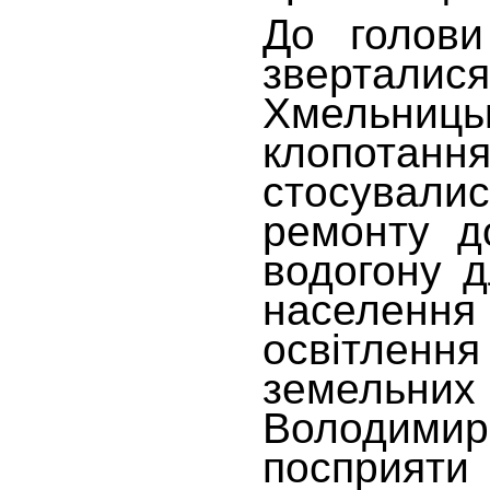
До голови
зверта
Хмельниць
клопот
стосувал
ремонту до
водогону д
населення
освітлен
земельни
Володими
посприят