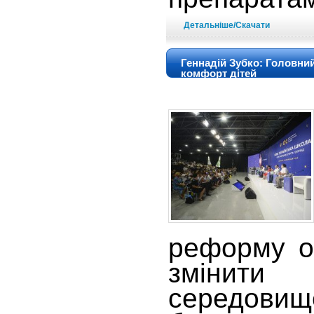
Детальніше/Скачати
Геннадій Зубко: Головний
комфорт дітей
реформу о
змінит
середовищ