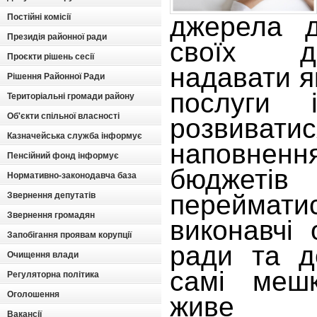
джерела д
Постійні комісії
Президія районної ради
своїх д
Проєкти рішень сесії
надавати як
Рішення Районної Ради
послуги
Територіальні громади району
Об'єкти спільної власності
розвивати
Казначейська служба інформує
наповне
Пенсійний фонд інформує
бюдже
Нормативно-законодавча база
перейма
Звернення депутатів
Звернення громадян
виконавчі 
Запобігання проявам корупції
ради та д
Очищення влади
самі мешк
Регуляторна політика
Оголошення
живе в
Вакансії