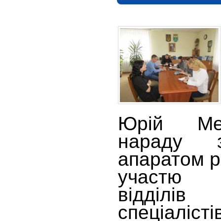
Юрій Ме
нараду 
апаратом р
участю 
відділів
спеціалісті