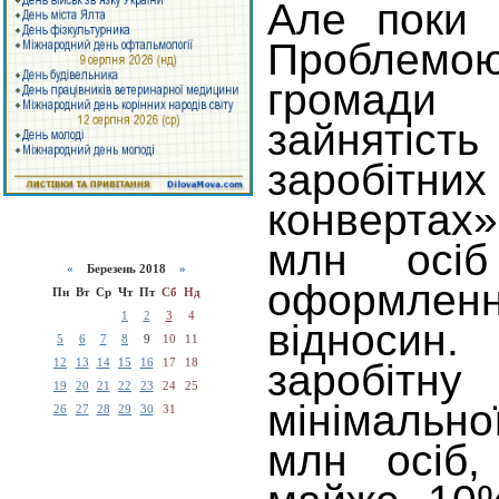
Але поки 
Проблемою 
громади
зайнятіс
заробіт
конвертах»
млн осі
«
Березень 2018
»
оформле
Пн
Вт
Ср
Чт
Пт
Сб
Нд
1
2
3
4
відносин
5
6
7
8
9
10
11
12
13
14
15
16
17
18
заробітн
19
20
21
22
23
24
25
мінімальн
26
27
28
29
30
31
млн осіб,