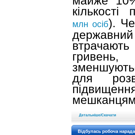
майже 10%
кількості 
). Ч
млн осіб
державн
втрачаю
гривен
зменшують
для розв
підвищенн
мешканця
Детальніше/Скачати
Відбулась робоча нарада