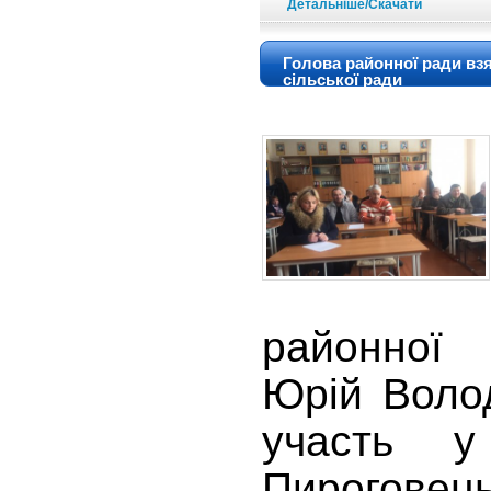
Детальніше/Скачати
Голова районної ради взя
сільської ради
районної
Юрій Воло
участь у
Пироговец