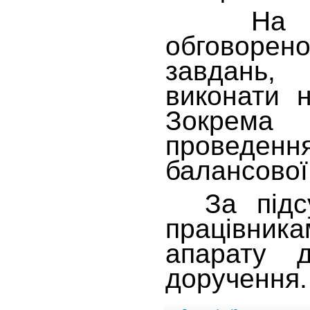
На на
обговор
завдань,
виконати 
Зокрема 
проведен
балансової 
За підсу
працівник
апарату д
доручення