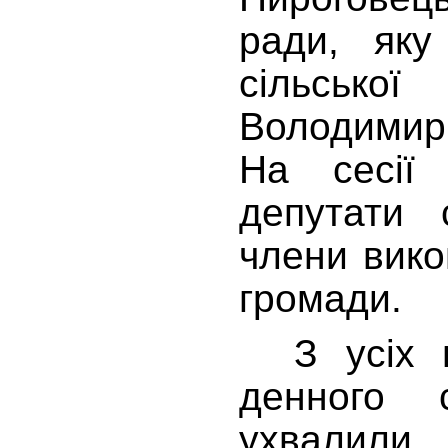
ради, яку
сільсько
Володимир
На сесії 
депутати 
члени вико
громади.
З усіх п
денного с
ухвалил