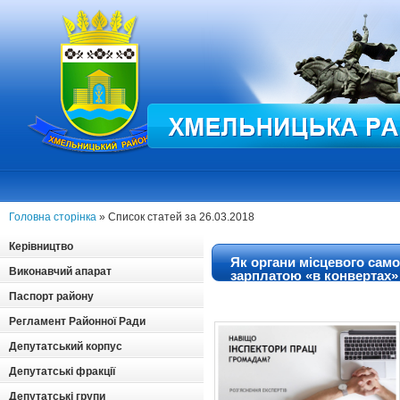
Головна сторінка
» Список статей за 26.03.2018
Керівництво
Як органи місцевого сам
Виконавчий апарат
зарплатою «в конвертах» 
експертів
Паспорт району
Регламент Районної Ради
Депутатський корпус
Депутатські фракції
Депутатські групи