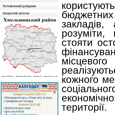
користуют
Телефонний довідник
бюджетн
Зворотній зв'язок
закладів,
розуміти,
стояти ост
фінансуван
місцево
реалізуют
кожного м
соціа
економіч
території.